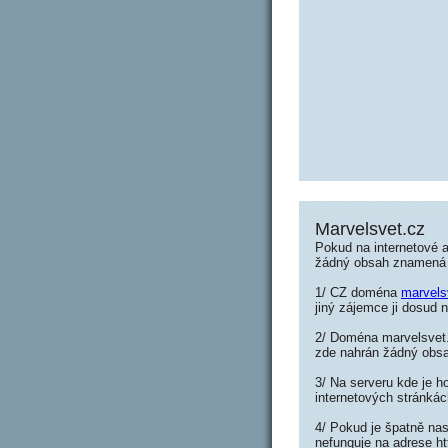
Marvelsvet.cz
Pokud na internetové 
žádný obsah znamená 
1/ CZ doména
marvels
jiný zájemce ji dosud n
2/ Doména marvelsvet.c
zde nahrán žádný obs
3/ Na serveru kde je h
internetových stránkác
4/ Pokud je špatně nas
nefunguje na adrese ht