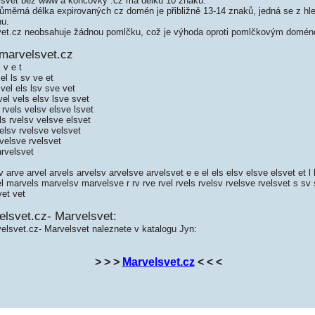
svet bez www a koncovky .cz má délku 10 znaků.
měrná délka expirovaných cz domén je přibližně 13-14 znaků, jedná se z hled
nu.
t.cz neobsahuje žádnou pomlčku, což je výhoda oproti pomlčkovým domén
marvelsvet.cz
 v e t
el ls sv ve et
vel els lsv sve vet
el vels elsv lsve svet
rvels velsv elsve lsvet
s rvelsv velsve elsvet
elsv rvelsve velsvet
velsve rvelsvet
rvelsvet
 arve arvel arvels arvelsv arvelsve arvelsvet e e el els elsv elsve elsvet et l
marvels marvelsv marvelsve r rv rve rvel rvels rvelsv rvelsve rvelsvet s sv 
vet vet
elsvet.cz- Marvelsvet:
elsvet.cz- Marvelsvet naleznete v katalogu Jyn:
> > >
Marvelsvet.cz
< < <