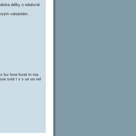
iska délky o relativně
ovým variantám.
 ls lsv lsve lsvet m ma
sve svet t v v ve ve vel