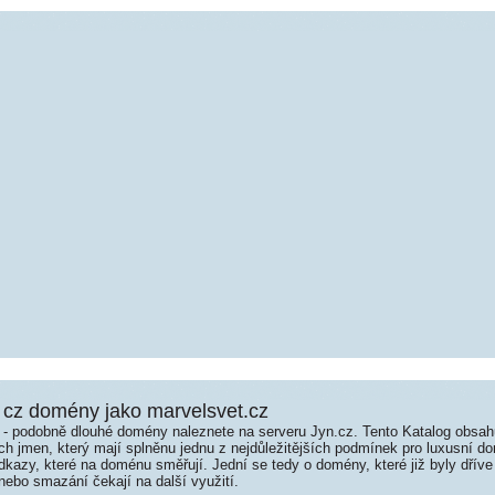
cz domény jako marvelsvet.cz
é - podobně dlouhé domény naleznete na serveru Jyn.cz. Tento Katalog obsa
jmen, který mají splněnu jednu z nejdůležitějších podmínek pro luxusní dom
kazy, které na doménu směřují. Jední se tedy o domény, které již byly dříve
ebo smazání čekají na další využití.