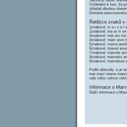
Samotný název Marvel
Vzhledem k tom, že prů
středně dlouhou domé
Doména www.marvelsve
Řetězce znaků v 
1znakové: m a r v e l s
2znakové: ma ar rv ve 
3znakové: mar arv rve 
4znakové: marv arve rv
5znakové: marve arvel 
6znakové: marvel arvel
7znakové: marvels arv
8znakové: marvelsv ar
9znakové: marvelsve a
Podle abecedy: a ar arv
mar marv marve marvel 
vels velsv velsve vels
Informace o Marv
Další informace o Marv