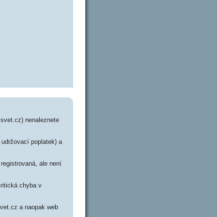
svet.cz) nenaleznete
l udržovací poplatek) a
registrovaná, ale není
ritická chyba v
lsvet.cz a naopak web