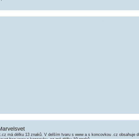
Marvelsvet
.cz má délku 13 znaků. V delším tvaru s www a s koncovkou .cz obsahuje 