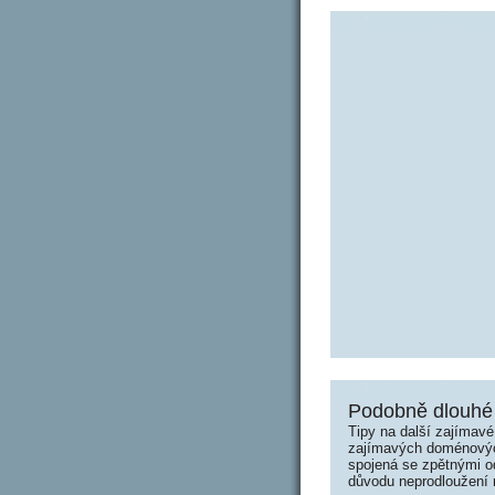
Podobně dlouhé 
Tipy na další zajímav
zajímavých doménových 
spojená se zpětnými od
důvodu neprodloužení n