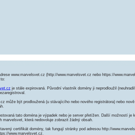
adrese www.marvelsvet.cz (http://www.marvelsvet.cz nebo https://www.marvel
to:
vet.cz
je stále expirovaná. Původní vlastník domény ji neprodloužil (neuhradi
ezaregistroval.
z může být prodloužená (u stávajícího nebo nového registrátora) nebo nově 
ah.
ostovaná tato doména je výpadek nebo je server přetížen. Další možností je k
h marvelsvet, která nedovoluje zobrazit žádný obsah.
tavený certifikát domény, tak fungují stránky pod adresou http://www.marve
tps://www.marvelsvet.cz.