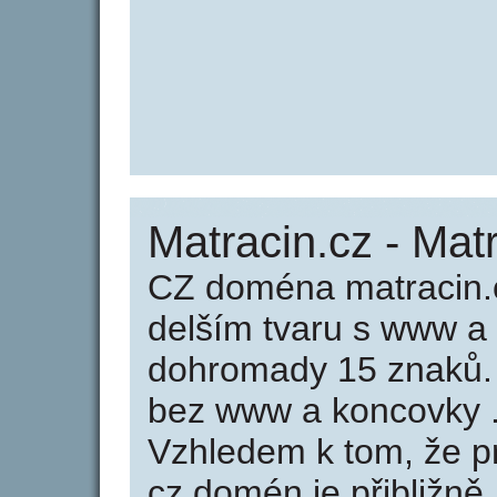
Matracin.cz - Mat
CZ doména matracin.c
delším tvaru s www a
dohromady 15 znaků.
bez www a koncovky .
Vzhledem k tom, že p
cz domén je přibližně