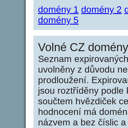
domény 1
domény 2
domény 5
Volné CZ domény 
Seznam expirovaných 
uvolněny z důvodu neu
prodloužení. Expirov
jsou roztříděny podle k
součtem hvězdiček ce
hodnocení má doména 
názvem a bez číslic a