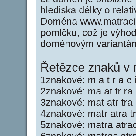
hlediska délky o rela
Doména www.matracin
pomlčku, což je výho
doménovým variantá
Řetězce znaků v 
1znakové: m a t r a c 
2znakové: ma at tr ra 
3znakové: mat atr tra 
4znakové: matr atra tr
5znakové: matra atrac 