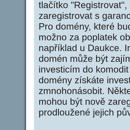
tlačítko "Registrovat
zaregistrovat s garan
Pro domény, které bud
možno za poplatek obj
například u Daukce. I
domén může být zajím
investicím do komodit 
domény získáte invest
zmnohonásobit. Někte
mohou být nově zareg
prodloužené jejich pův