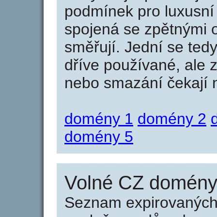
podmínek pro luxusní 
spojená se zpětnými 
směřují. Jední se tedy
dříve používané, ale 
nebo smazání čekají na
domény 1
domény 2
domény 5
Volné CZ domény 
Seznam expirovaných 