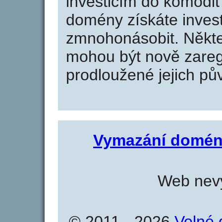
investicím do komodit 
domény získáte invest
zmnohonásobit. Někte
mohou být nově zareg
prodloužené jejich pův
Vymazání domén
Web nevy
© 2011 - 2026
Volné 