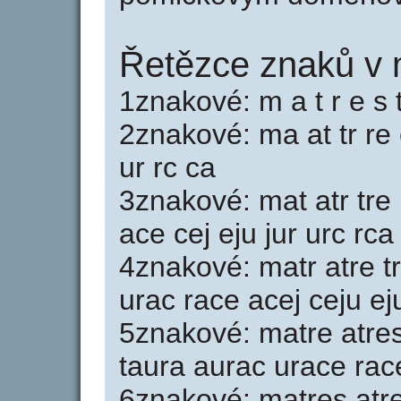
Řetězce znaků v 
1znakové: m a t r e s t 
2znakové: ma at tr re e
ur rc ca
3znakové: mat atr tre 
ace cej eju jur urc rca
4znakové: matr atre tr
urac race acej ceju ej
5znakové: matre atres 
taura aurac urace race
6znakové: matres atre