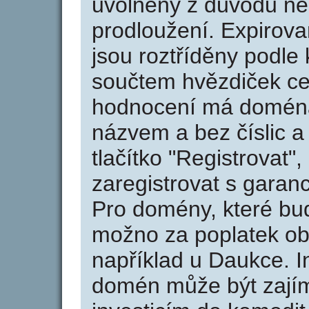
uvolněny z důvodu neu
prodloužení. Expirov
jsou roztříděny podle k
součtem hvězdiček ce
hodnocení má doména 
názvem a bez číslic a
tlačítko "Registrovat
zaregistrovat s garan
Pro domény, které bud
možno za poplatek obj
například u Daukce. I
domén může být zajím