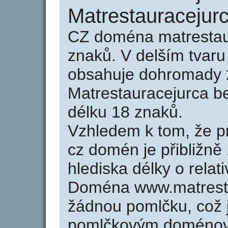
Matrestauracejur
CZ doména matrestau
znaků. V delším tvar
obsahuje dohromady 
Matrestauracejurca b
délku 18 znaků.
Vzhledem k tom, že p
cz domén je přibližně
hlediska délky o rela
Doména www.matresta
žádnou pomlčku, což j
pomlčkovým doménov