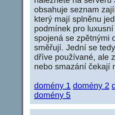
naleznete na serveru 
obsahuje seznam zaj
který mají splněnu jed
podmínek pro luxusní 
spojená se zpětnými 
směřují. Jední se tedy
dříve používané, ale 
nebo smazání čekají na
domény 1
domény 2
domény 5