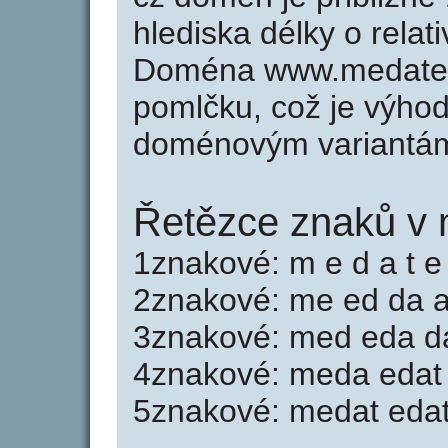
hlediska délky o rela
Doména www.medate.
pomlčku, což je výho
doménovým variantá
Řetězce znaků v 
1znakové: m e d a t e
2znakové: me ed da a
3znakové: med eda da
4znakové: meda edat
5znakové: medat eda