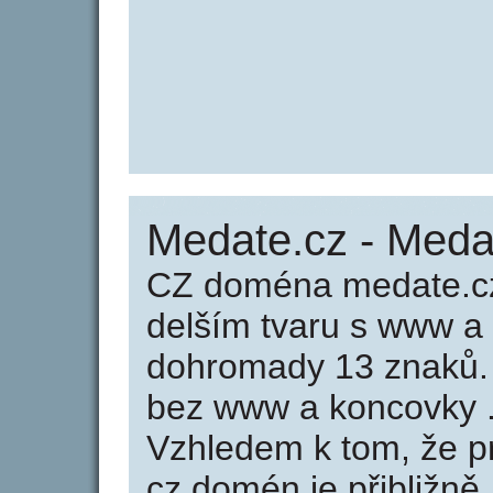
Medate.cz - Meda
CZ doména medate.cz
delším tvaru s www a
dohromady 13 znaků.
bez www a koncovky .
Vzhledem k tom, že p
cz domén je přibližně