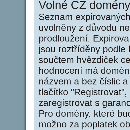
Volné CZ domény 
Seznam expirovaných 
uvolněny z důvodu neu
prodloužení. Expirov
jsou roztříděny podle k
součtem hvězdiček ce
hodnocení má doména 
názvem a bez číslic a
tlačítko "Registrovat
zaregistrovat s garan
Pro domény, které bud
možno za poplatek obj