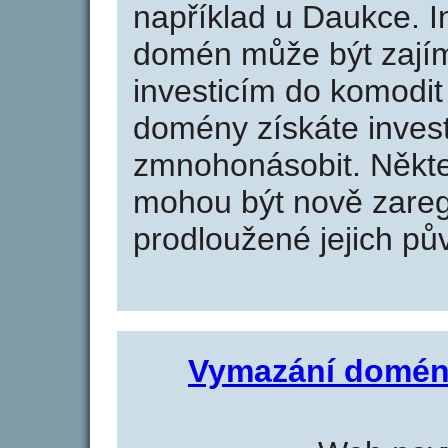
například u Daukce. I
domén může být zajím
investicím do komodit 
domény získáte invest
zmnohonásobit. Někte
mohou být nově zareg
prodloužené jejich pův
Vymazání domén