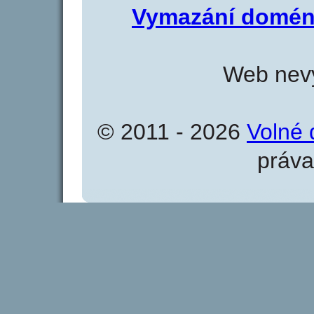
Vymazání domén
Web nevy
© 2011 - 2026
Volné 
práva