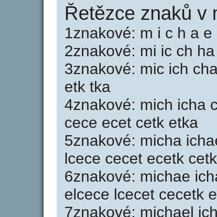
Řetězce znaků v 
1znakové: m i c h a e l
2znakové: mi ic ch ha 
3znakové: mic ich cha
etk tka
4znakové: mich icha c
cece ecet cetk etka
5znakové: micha ichae
lcece cecet ecetk cet
6znakové: michae ich
elcece lcecet cecetk 
7znakové: michael ic