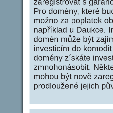
zaregistrovat s garan
Pro domény, které bud
možno za poplatek obj
například u Daukce. I
domén může být zajím
investicím do komodit 
domény získáte invest
zmnohonásobit. Někte
mohou být nově zareg
prodloužené jejich pův