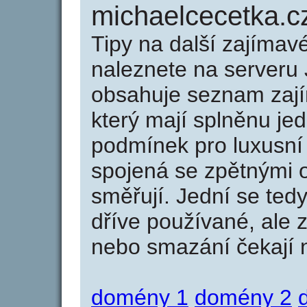
michaelcecetka.c
Tipy na další zajíma
naleznete na serveru 
obsahuje seznam zaj
který mají splněnu jed
podmínek pro luxusní 
spojená se zpětnými 
směřují. Jední se tedy
dříve používané, ale 
nebo smazání čekají na
domény 1
domény 2