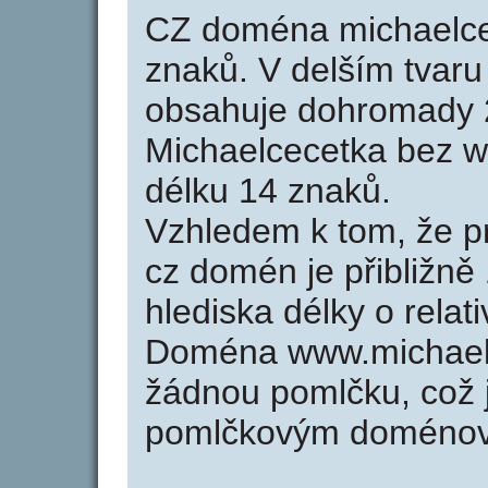
CZ doména michaelce
znaků. V delším tvar
obsahuje dohromady 
Michaelcecetka bez 
délku 14 znaků.
Vzhledem k tom, že p
cz domén je přibližně
hlediska délky o rela
Doména www.michaelc
žádnou pomlčku, což j
pomlčkovým doménov