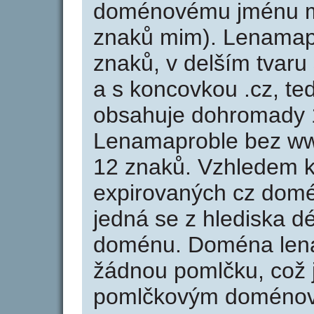
doménovému jménu mi
znaků mim). Lenamap
znaků, v delším tvaru
a s koncovkou .cz, t
obsahuje dohromady 
Lenamaproble bez ww
12 znaků. Vzhledem k
expirovaných cz domén
jedná se z hlediska dé
doménu. Doména lena
žádnou pomlčku, což j
pomlčkovým doménov