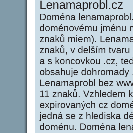
Lenamaprobl.cz
Doména lenamaprobl.
doménovému jménu mi
znaků miem). Lenama
znaků, v delším tvaru
a s koncovkou .cz, t
obsahuje dohromady 
Lenamaprobl bez www
11 znaků. Vzhledem k
expirovaných cz domén
jedná se z hlediska dé
doménu. Doména lena