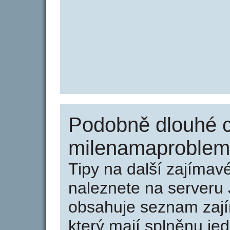
Podobně dlouhé 
milenamaproblem
Tipy na další zajíma
naleznete na serveru 
obsahuje seznam zaj
který mají splněnu jed