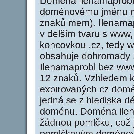
Doména ilenamaprobl
doménovému jménu mi
znaků mem). Ilenamap
v delším tvaru s www, 
koncovkou .cz, tedy 
obsahuje dohromady 
Ilenamaprobl bez www
12 znaků. Vzhledem k
expirovaných cz domén
jedná se z hlediska dé
doménu. Doména ilen
žádnou pomlčku, což j
pomlčkovým doménov