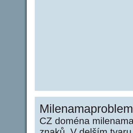
Milenamaproblem
CZ doména milenamap
znaků. V delším tvar