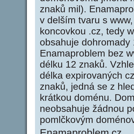
znaků mil). Enamapro
v delším tvaru s www,
koncovkou .cz, tedy
obsahuje dohromady 
Enamaproblem bez w
délku 12 znaků. Vzhl
délka expirovaných cz
znaků, jedná se z hled
krátkou doménu. Do
neobsahuje žádnou po
pomlčkovým doménov
Enamaproblem.cz