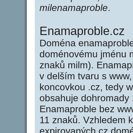
milenamaproble
.
Enamaproble.cz
Doména enamaproble.
doménovému jménu mi
znaků milm). Enamapr
v delším tvaru s www,
koncovkou .cz, tedy 
obsahuje dohromady 
Enamaproble bez www
11 znaků. Vzhledem k
expirovaných cz domén