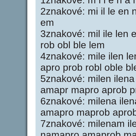
1znakové: m i l e n a 
2znakové: mi il le en 
em
3znakové: mil ile le
rob obl ble lem
4znakové: mile ilen
apro prob robl oble b
5znakové: milen ile
amapr mapro aprob pr
6znakové: milena il
amapro maprob aprobl
7znakové: milenam i
namapro amaprob map