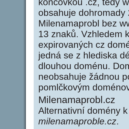
koncovkou .cz, tedy 
obsahuje dohromady 
Milenamaprobl bez w
13 znaků. Vzhledem k
expirovaných cz domén
jedná se z hlediska dé
dlouhou doménu. Dom
neobsahuje žádnou po
pomlčkovým doménov
Milenamaprobl.cz
Alternativní domény 
milenamaproble.cz
.