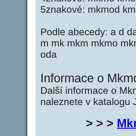
5znakové: mkmod k
Podle abecedy: a d 
m mk mkm mkmo mkm
oda
Informace o Mkm
Další informace o M
naleznete v katalogu 
> > >
Mk