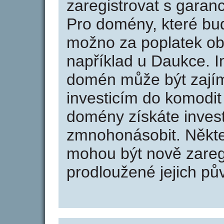
zaregistrovat s garan
Pro domény, které bud
možno za poplatek obj
například u Daukce. I
domén může být zajím
investicím do komodit 
domény získáte invest
zmnohonásobit. Někte
mohou být nově zareg
prodloužené jejich pův