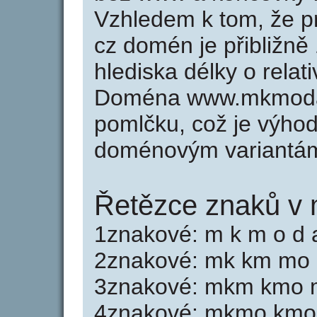
Vzhledem k tom, že p
cz domén je přibližně
hlediska délky o rela
Doména www.mkmoda.
pomlčku, což je výho
doménovým variantá
Řetězce znaků v
1znakové: m k m o d 
2znakové: mk km mo 
3znakové: mkm kmo 
4znakové: mkmo km