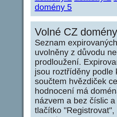
domény 5
Volné CZ domény 
Seznam expirovaných 
uvolněny z důvodu neu
prodloužení. Expirov
jsou roztříděny podle k
součtem hvězdiček ce
hodnocení má doména 
názvem a bez číslic a
tlačítko "Registrovat