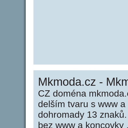
Mkmoda.cz - Mk
CZ doména mkmoda.cz
delším tvaru s www a
dohromady 13 znaků
bez www a koncovky .