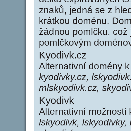
znaků, jedná se z hled
krátkou doménu. Dom
žádnou pomlčku, což j
pomlčkovým doménov
Kyodivk.cz
Alternativní domény 
kyodivky.cz, lskyodivk
mlskyodivk.cz, skyodi
Kyodivk
Alternativní možnosti
lskyodivk, lskyodivky,