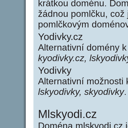
krátkou doménu. Dom
žádnou pomlčku, což j
pomlčkovým doménov
Yodivky.cz
Alternativní domény k
kyodivky.cz, lskyodivk
Yodivky
Alternativní možnosti
lskyodivky, skyodivky
.
Mlskyodi.cz
Doména mlskyodi.cz