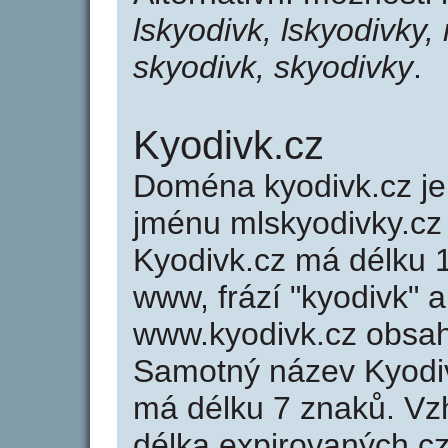
lskyodivk, lskyodivky,
skyodivk, skyodivky
.
Kyodivk.cz
Doména kyodivk.cz 
jménu mlskyodivky.cz 
Kyodivk.cz má délku 1
www, frází "kyodivk" a
www.kyodivk.cz obsa
Samotný název Kyodi
má délku 7 znaků. Vz
délka expirovaných cz