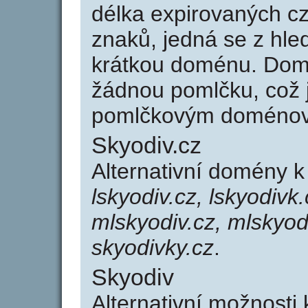
délka expirovaných cz
znaků, jedná se z hled
krátkou doménu. Dom
žádnou pomlčku, což j
pomlčkovým doménov
Skyodiv.cz
Alternativní domény k
lskyodiv.cz, lskyodivk.
mlskyodiv.cz, mlskyodi
skyodivky.cz
.
Skyodiv
Alternativní možnosti