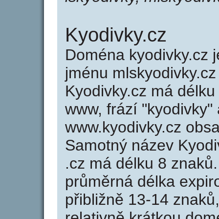
Kyodivky.cz
Doména kyodivky.cz
jménu mlskyodivky.cz 
Kyodivky.cz má délku 
www, frází "kyodivky"
www.kyodivky.cz obs
Samotný název Kyodi
.cz má délku 8 znaků
průměrná délka expir
přibližně 13-14 znaků,
relativně krátkou do