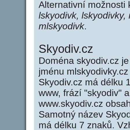
Alternativní možnosti 
lskyodivk, lskyodivky,
mlskyodivk
.
Skyodiv.cz
Doména skyodiv.cz 
jménu mlskyodivky.cz 
Skyodiv.cz má délku 1
www, frází "skyodiv" a
www.skyodiv.cz obsa
Samotný název Skyod
má délku 7 znaků. Vz