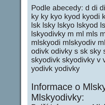
Podle abecedy: d di div
ky ky kyo kyod kyodi k
lsk lsky lskyo lskyod l
lskyodivky m ml mls 
mlskyodi mlskyodiv ml
odivk odivky s sk sky
skyodivk skyodivky v v
yodivk yodivky
Informace o Mlsky
Mlskyodivky: