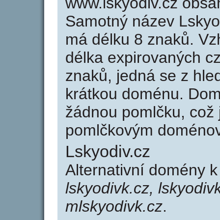
www.lskyodiv.cz obsa
Samotný název Lskyo
má délku 8 znaků. Vz
délka expirovaných cz
znaků, jedná se z hled
krátkou doménu. Dom
žádnou pomlčku, což j
pomlčkovým doménov
Lskyodiv.cz
Alternativní domény k
lskyodivk.cz, lskyodiv
mlskyodivk.cz
.