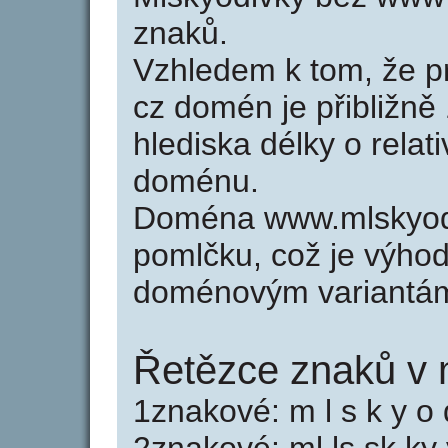
znaků.
Vzhledem k tom, že p
cz domén je přibližně
hlediska délky o relat
doménu.
Doména www.mlskyodi
pomlčku, což je výho
doménovým variantá
Řetězce znaků v 
1znakové: m l s k y o d