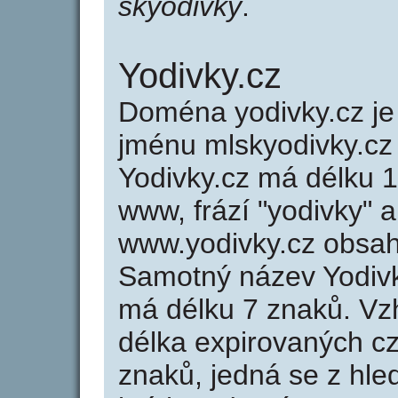
skyodivky
.
Yodivky.cz
Doména yodivky.cz 
jménu mlskyodivky.cz 
Yodivky.cz má délku 1
www, frází "yodivky" a
www.yodivky.cz obsa
Samotný název Yodiv
má délku 7 znaků. Vz
délka expirovaných cz
znaků, jedná se z hled