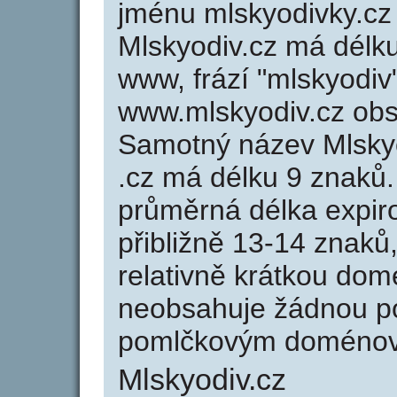
jménu mlskyodivky.cz 
Mlskyodiv.cz má délku
www, frází "mlskyodiv
www.mlskyodiv.cz ob
Samotný název Mlsky
.cz má délku 9 znaků
průměrná délka expir
přibližně 13-14 znaků,
relativně krátkou do
neobsahuje žádnou po
pomlčkovým doménov
Mlskyodiv.cz