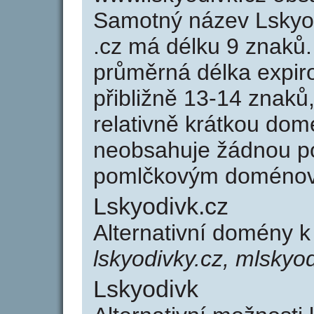
Samotný název Lskyo
.cz má délku 9 znaků
průměrná délka expir
přibližně 13-14 znaků,
relativně krátkou do
neobsahuje žádnou po
pomlčkovým doménov
Lskyodivk.cz
Alternativní domény k
lskyodivky.cz, mlskyo
Lskyodivk