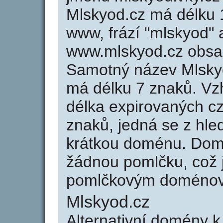
Mlskyod.cz má délku 1
www, frází "mlskyod" 
www.mlskyod.cz obsa
Samotný název Mlsky
má délku 7 znaků. Vz
délka expirovaných cz
znaků, jedná se z hled
krátkou doménu. Dom
žádnou pomlčku, což j
pomlčkovým doménov
Mlskyod.cz
Alternativní domény 