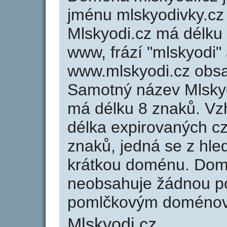
jménu mlskyodivky.cz 
Mlskyodi.cz má délku 
www, frází "mlskyodi"
www.mlskyodi.cz obs
Samotný název Mlsky
má délku 8 znaků. Vz
délka expirovaných cz
znaků, jedná se z hled
krátkou doménu. Dom
neobsahuje žádnou po
pomlčkovým doménov
Mlskyodi.cz