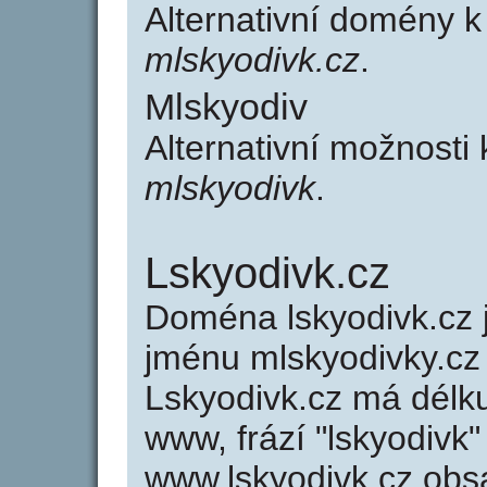
Alternativní domény 
mlskyodivk.cz
.
Mlskyodiv
Alternativní možnosti
mlskyodivk
.
Lskyodivk.cz
Doména lskyodivk.cz
jménu mlskyodivky.cz 
Lskyodivk.cz má délku
www, frází "lskyodivk"
www.lskyodivk.cz obs