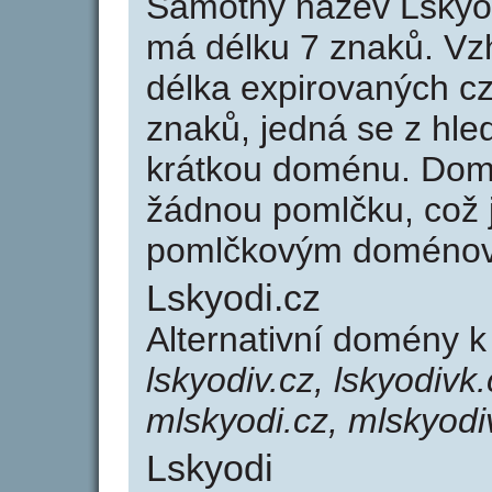
Samotný název Lskyo
má délku 7 znaků. Vz
délka expirovaných cz
znaků, jedná se z hled
krátkou doménu. Dom
žádnou pomlčku, což j
pomlčkovým doménov
Lskyodi.cz
Alternativní domény k
lskyodiv.cz, lskyodivk.
mlskyodi.cz, mlskyodi
Lskyodi