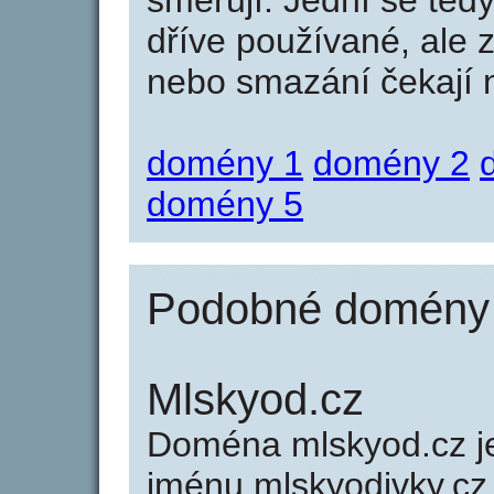
směřují. Jední se tedy
dříve používané, ale 
nebo smazání čekají na
domény 1
domény 2
domény 5
Podobné domény j
Mlskyod.cz
Doména mlskyod.cz 
jménu mlskyodivky.cz 