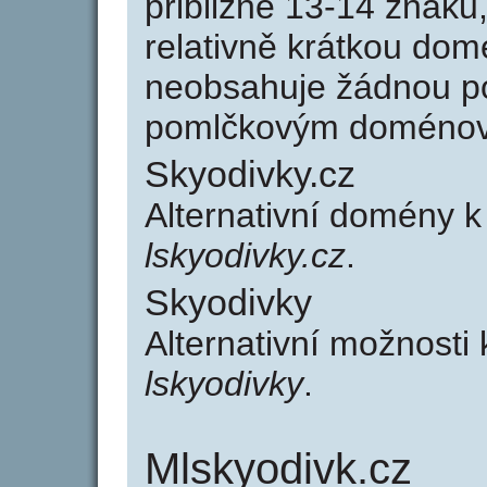
přibližně 13-14 znaků,
relativně krátkou do
neobsahuje žádnou po
pomlčkovým doménov
Skyodivky.cz
Alternativní domény 
lskyodivky.cz
.
Skyodivky
Alternativní možnosti
lskyodivky
.
Mlskyodivk.cz