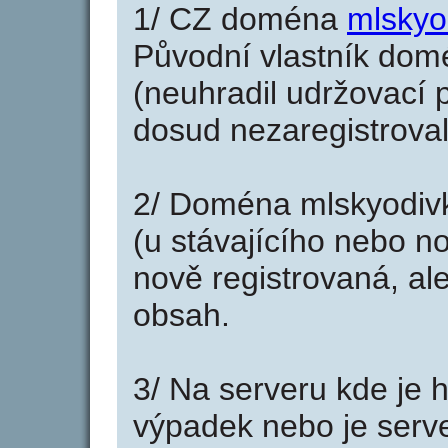
1/ CZ doména
mlskyo
Původní vlastník domé
(neuhradil udržovací p
dosud nezaregistroval
2/ Doména mlskyodivk
(u stávajícího nebo n
nově registrovaná, al
obsah.
3/ Na serveru kde je 
výpadek nebo je serve