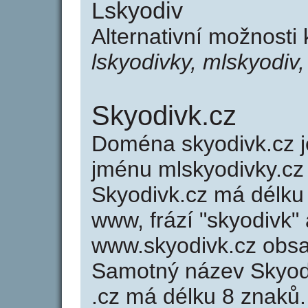
Lskyodiv
Alternativní možnosti
lskyodivky, mlskyodiv
Skyodivk.cz
Doména skyodivk.cz
jménu mlskyodivky.cz 
Skyodivk.cz má délku 
www, frází "skyodivk"
www.skyodivk.cz obs
Samotný název Skyod
.cz má délku 8 znaků