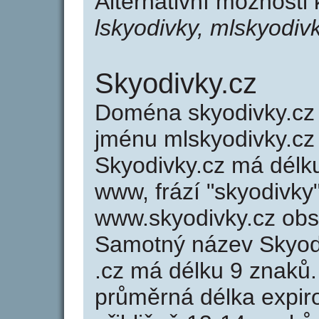
Alternativní možnosti 
lskyodivky, mlskyodiv
Skyodivky.cz
Doména skyodivky.c
jménu mlskyodivky.cz 
Skyodivky.cz má délku
www, frází "skyodivky
www.skyodivky.cz ob
Samotný název Skyod
.cz má délku 9 znaků
průměrná délka expir