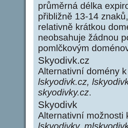
průměrná délka expir
přibližně 13-14 znaků,
relativně krátkou do
neobsahuje žádnou po
pomlčkovým doménov
Skyodivk.cz
Alternativní domény 
lskyodivk.cz, lskyodiv
skyodivky.cz
.
Skyodivk
Alternativní možnosti
lskyodivky, mlskyodiv