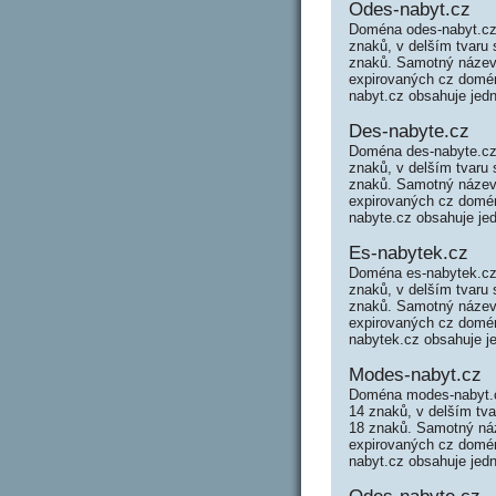
Odes-nabyt.cz
Doména odes-nabyt.cz
znaků, v delším tvaru
znaků. Samotný název
expirovaných cz domén 
nabyt.cz obsahuje jed
Des-nabyte.cz
Doména des-nabyte.cz
znaků, v delším tvaru
znaků. Samotný název
expirovaných cz domén 
nabyte.cz obsahuje je
Es-nabytek.cz
Doména es-nabytek.cz
znaků, v delším tvaru
znaků. Samotný název
expirovaných cz domén 
nabytek.cz obsahuje j
Modes-nabyt.cz
Doména modes-nabyt.c
14 znaků, v delším tv
18 znaků. Samotný ná
expirovaných cz domén
nabyt.cz obsahuje jed