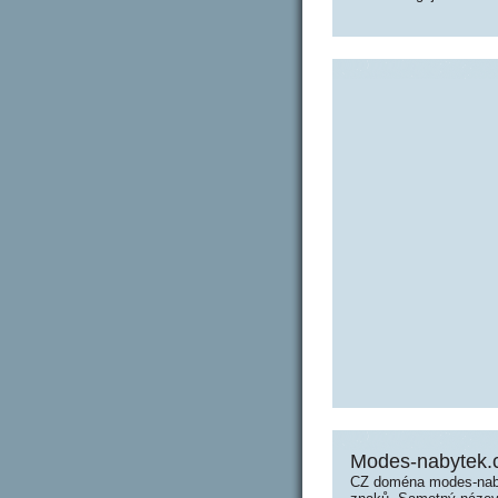
Modes-nabytek.
CZ doména modes-naby