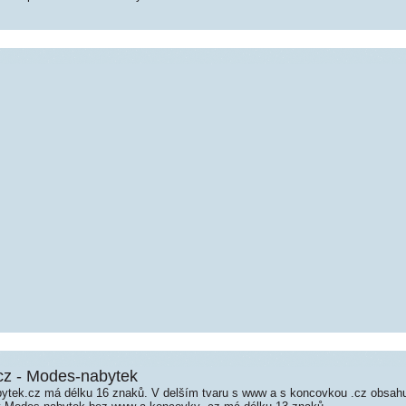
cz - Modes-nabytek
tek.cz má délku 16 znaků. V delším tvaru s www a s koncovkou .cz obsah