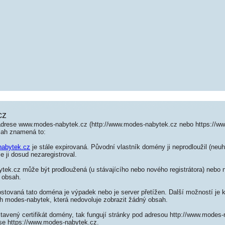
cz
adrese www.modes-nabytek.cz (http://www.modes-nabytek.cz nebo https://w
sah znamená to:
abytek.cz
je stále expirovaná. Původní vlastník domény ji neprodloužil (neuh
e ji dosud nezaregistroval.
ek.cz může být prodloužená (u stávajícího nebo nového registrátora) nebo n
 obsah.
ostovaná tato doména je výpadek nebo je server přetížen. Další možností je k
ch modes-nabytek, která nedovoluje zobrazit žádný obsah.
tavený certifikát domény, tak fungují stránky pod adresou http://www.modes
se https://www.modes-nabytek.cz.