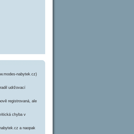
ww.modes-nabytek.cz)
radil udržovací
ově registrovaná, ale
ritická chyba v
-nabytek.cz a naopak