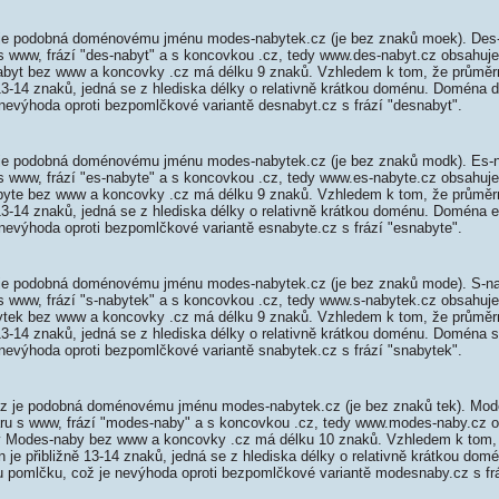
je podobná doménovému jménu modes-nabytek.cz (je bez znaků moek). Des-
 s www, frází "des-nabyt" a s koncovkou .cz, tedy www.des-nabyt.cz obsahu
byt bez www a koncovky .cz má délku 9 znaků. Vzhledem k tom, že průměr
13-14 znaků, jedná se z hlediska délky o relativně krátkou doménu. Doména 
nevýhoda oproti bezpomlčkové variantě desnabyt.cz s frází "desnabyt".
je podobná doménovému jménu modes-nabytek.cz (je bez znaků modk). Es-n
 s www, frází "es-nabyte" a s koncovkou .cz, tedy www.es-nabyte.cz obsahu
yte bez www a koncovky .cz má délku 9 znaků. Vzhledem k tom, že průměr
13-14 znaků, jedná se z hlediska délky o relativně krátkou doménu. Doména 
nevýhoda oproti bezpomlčkové variantě esnabyte.cz s frází "esnabyte".
je podobná doménovému jménu modes-nabytek.cz (je bez znaků mode). S-na
 s www, frází "s-nabytek" a s koncovkou .cz, tedy www.s-nabytek.cz obsahu
tek bez www a koncovky .cz má délku 9 znaků. Vzhledem k tom, že průměr
13-14 znaků, jedná se z hlediska délky o relativně krátkou doménu. Doména 
nevýhoda oproti bezpomlčkové variantě snabytek.cz s frází "snabytek".
 je podobná doménovému jménu modes-nabytek.cz (je bez znaků tek). Mod
aru s www, frází "modes-naby" a s koncovkou .cz, tedy www.modes-naby.cz 
 Modes-naby bez www a koncovky .cz má délku 10 znaků. Vzhledem k tom, 
 je přibližně 13-14 znaků, jedná se z hlediska délky o relativně krátkou d
u pomlčku, což je nevýhoda oproti bezpomlčkové variantě modesnaby.cz s f