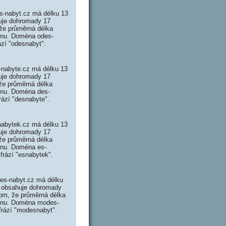
-nabyt.cz má délku 13
huje dohromady 17
že průměrná délka
ménu. Doména odes-
ází "odesnabyt".
nabyte.cz má délku 13
huje dohromady 17
že průměrná délka
ménu. Doména des-
rází "desnabyte".
abytek.cz má délku 13
huje dohromady 17
že průměrná délka
ménu. Doména es-
frází "esnabytek".
es-nabyt.cz má délku
z obsahuje dohromady
om, že průměrná délka
oménu. Doména modes-
frází "modesnabyt".