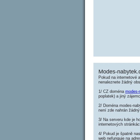
Modes-nabytek.
Pokud na internetové 
nenaleznete žádný ob
1/ CZ doména
modes-n
poplatek) a jiný zájemc
2/ Doména modes-nabyt
není zde nahrán žádný
3/ Na serveru kde je h
internetových stránká
4/ Pokud je špatně nas
web nefunguje na adre