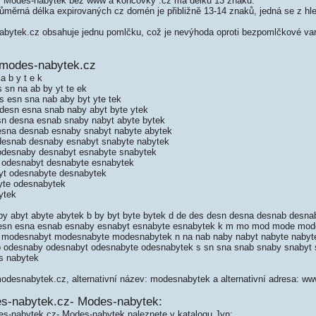
 Modes-nabytek bez www a koncovky .cz má délku 13 znaků.
měrná délka expirovaných cz domén je přibližně 13-14 znaků, jedná se z hled
ytek.cz obsahuje jednu pomlčku, což je nevýhoda oproti bezpomlčkové var
 modes-nabytek.cz
a b y t e k
 sn na ab by yt te ek
 esn sna nab aby byt yte tek
desn esna snab naby abyt byte ytek
n desna esnab snaby nabyt abyte bytek
sna desnab esnaby snabyt nabyte abytek
esnab desnaby esnabyt snabyte nabytek
desnaby desnabyt esnabyte snabytek
odesnabyt desnabyte esnabytek
t odesnabyte desnabytek
te odesnabytek
ytek
by abyt abyte abytek b by byt byte bytek d de des desn desna desnab desn
 esn esna esnab esnaby esnabyt esnabyte esnabytek k m mo mod mode m
odesnabyt modesnabyte modesnabytek n na nab naby nabyt nabyte nabyte
 odesnaby odesnabyt odesnabyte odesnabytek s sn sna snab snaby snabyt s
es nabytek
modesnabytek.cz, alternativní název: modesnabytek a alternativní adresa: 
s-nabytek.cz- Modes-nabytek:
es-nabytek.cz- Modes-nabytek naleznete v katalogu Jyn: