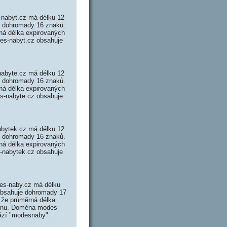
nabyt.cz má délku 12
je dohromady 16 znaků.
ná délka expirovaných
des-nabyt.cz obsahuje
abyte.cz má délku 12
je dohromady 16 znaků.
ná délka expirovaných
es-nabyte.cz obsahuje
bytek.cz má délku 12
je dohromady 16 znaků.
ná délka expirovaných
s-nabytek.cz obsahuje
es-naby.cz má délku
obsahuje dohromady 17
že průměrná délka
oménu. Doména modes-
rází "modesnaby".