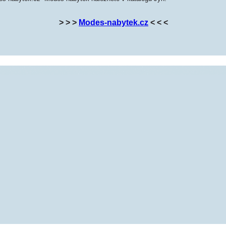
> > >
Modes-nabytek.cz
< < <