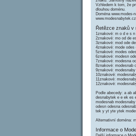
znaků. Samotný název
Vzhledem k tom, že prů
dlouhou doménu.
Doména www.modes-nab
www.modesnabytek.cz
Řetězce znaků v
1znakové: m o d e s n 
2znakové: mo od de es
3znakové: mod ode des
4znakové: mode odes 
5znakové: modes odes
6znakové: modesn ode
7znakové: modesna od
8znakové: modesnab o
9znakové: modesnaby 
10znakové: modesnaby
11znakové: modesnaby
12znakové: modesnab
Podle abecedy: a ab a
desnabytek e e ek es
modesnab modesnaby m
odesn odesna odesnab
tek y yt yte ytek mod
Alternativní doména: 
Informace o Mode
Další informace o Mod