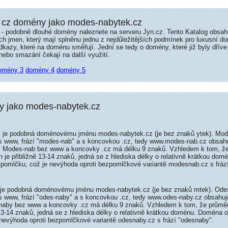
 cz domény jako modes-nabytek.cz
é - podobně dlouhé domény naleznete na serveru Jyn.cz. Tento Katalog obsa
jmen, který mají splněnu jednu z nejdůležitějších podmínek pro luxusní dom
kazy, které na doménu směřují. Jední se tedy o domény, které již byly dříve
ebo smazání čekají na další využití.
omény 3
domény 4
domény 5
 jako modes-nabytek.cz
je podobná doménovému jménu modes-nabytek.cz (je bez znaků ytek). Mod
 s www, frází "modes-nab" a s koncovkou .cz, tedy www.modes-nab.cz obsa
 Modes-nab bez www a koncovky .cz má délku 9 znaků. Vzhledem k tom, že
 je přibližně 13-14 znaků, jedná se z hlediska délky o relativně krátkou d
 pomlčku, což je nevýhoda oproti bezpomlčkové variantě modesnab.cz s fráz
je podobná doménovému jménu modes-nabytek.cz (je bez znaků mtek). Odes
 s www, frází "odes-naby" a s koncovkou .cz, tedy www.odes-naby.cz obsahu
aby bez www a koncovky .cz má délku 9 znaků. Vzhledem k tom, že průměr
13-14 znaků, jedná se z hlediska délky o relativně krátkou doménu. Doména 
 nevýhoda oproti bezpomlčkové variantě odesnaby.cz s frází "odesnaby".