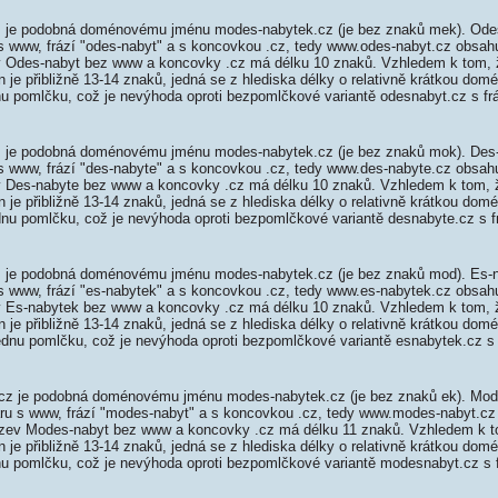
 je podobná doménovému jménu modes-nabytek.cz (je bez znaků mek). Odes
 s www, frází "odes-nabyt" a s koncovkou .cz, tedy www.odes-nabyt.cz obsa
 Odes-nabyt bez www a koncovky .cz má délku 10 znaků. Vzhledem k tom, 
je přibližně 13-14 znaků, jedná se z hlediska délky o relativně krátkou do
nu pomlčku, což je nevýhoda oproti bezpomlčkové variantě odesnabyt.cz s fr
 je podobná doménovému jménu modes-nabytek.cz (je bez znaků mok). Des-
 s www, frází "des-nabyte" a s koncovkou .cz, tedy www.des-nabyte.cz obsa
 Des-nabyte bez www a koncovky .cz má délku 10 znaků. Vzhledem k tom, 
je přibližně 13-14 znaků, jedná se z hlediska délky o relativně krátkou do
dnu pomlčku, což je nevýhoda oproti bezpomlčkové variantě desnabyte.cz s f
 je podobná doménovému jménu modes-nabytek.cz (je bez znaků mod). Es-n
 s www, frází "es-nabytek" a s koncovkou .cz, tedy www.es-nabytek.cz obsa
 Es-nabytek bez www a koncovky .cz má délku 10 znaků. Vzhledem k tom, 
je přibližně 13-14 znaků, jedná se z hlediska délky o relativně krátkou do
ednu pomlčku, což je nevýhoda oproti bezpomlčkové variantě esnabytek.cz s 
z je podobná doménovému jménu modes-nabytek.cz (je bez znaků ek). Mod
aru s www, frází "modes-nabyt" a s koncovkou .cz, tedy www.modes-nabyt.c
zev Modes-nabyt bez www a koncovky .cz má délku 11 znaků. Vzhledem k t
 je přibližně 13-14 znaků, jedná se z hlediska délky o relativně krátkou d
nu pomlčku, což je nevýhoda oproti bezpomlčkové variantě modesnabyt.cz s 