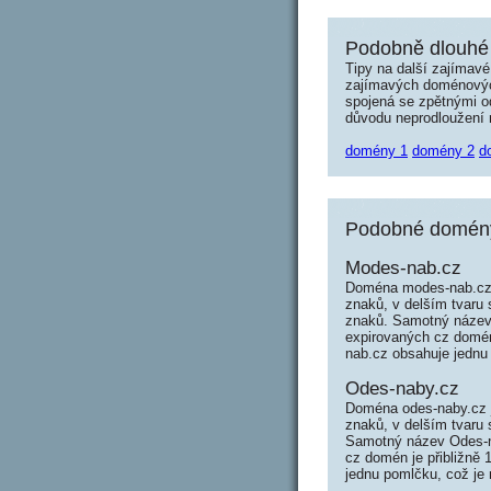
Podobně dlouhé
Tipy na další zajímav
zajímavých doménových 
spojená se zpětnými od
důvodu neprodloužení n
domény 1
domény 2
d
Podobné domény
Modes-nab.cz
Doména modes-nab.cz 
znaků, v delším tvaru
znaků. Samotný název
expirovaných cz domén
nab.cz obsahuje jednu
Odes-naby.cz
Doména odes-naby.cz 
znaků, v delším tvaru
Samotný název Odes-n
cz domén je přibližně 
jednu pomlčku, což je