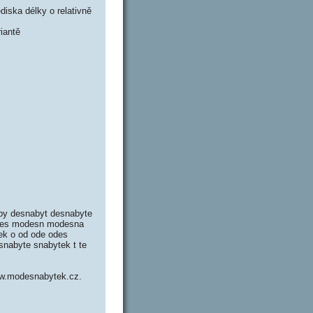
iska délky o relativně
iantě
aby desnabyt desnabyte
odes modesn modesna
k o od ode odes
nabyte snabytek t te
www.modesnabytek.cz.