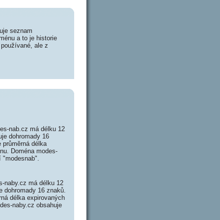
huje seznam
énu a to je historie
 používané, ale z
es-nab.cz má délku 12
huje dohromady 16
 průměrná délka
oménu. Doména modes-
í "modesnab".
-naby.cz má délku 12
je dohromady 16 znaků.
ná délka expirovaných
odes-naby.cz obsahuje