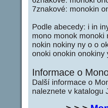
6znakové: monoki ono
7znakové: monokin o
Podle abecedy: i in in
mono monok monoki m
nokin nokiny ny o o o
onoki onokin onokiny 
Informace o Mono
Další informace o Mo
naleznete v katalogu 