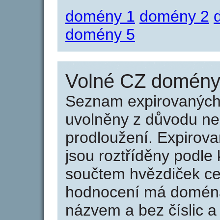
domény 1
domény 2
domény 5
Volné CZ domény 
Seznam expirovaných 
uvolněny z důvodu neu
prodloužení. Expirov
jsou roztříděny podle k
součtem hvězdiček ce
hodnocení má doména 
názvem a bez číslic a