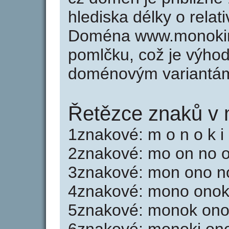
hlediska délky o rela
Doména www.monokin
pomlčku, což je výho
doménovým variantá
Řetězce znaků v 
1znakové: m o n o k i 
2znakové: mo on no ok
3znakové: mon ono nok
4znakové: mono onok 
5znakové: monok onok