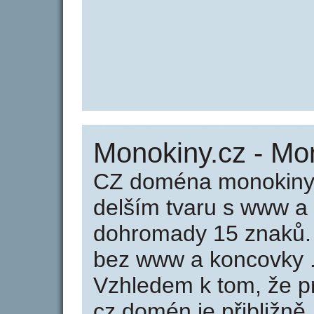
Monokiny.cz - Mo
CZ doména monokiny.
delším tvaru s www a
dohromady 15 znaků.
bez www a koncovky .
Vzhledem k tom, že p
cz domén je přibližně