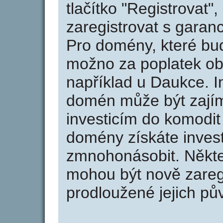
tlačítko "Registrovat
zaregistrovat s garan
Pro domény, které bud
možno za poplatek obj
například u Daukce. I
domén může být zajím
investicím do komodit 
domény získáte invest
zmnohonásobit. Někte
mohou být nově zareg
prodloužené jejich pův