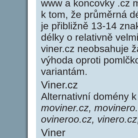
www a koncovky .cz 
k tom, že průměrná d
je přibližně 13-14 zna
délky o relativně ve
viner.cz neobsahuje 
výhoda oproti poml
variantám.
Viner.cz
Alternativní domény k
moviner.cz, movinero.c
ovineroo.cz, vinero.cz
Viner