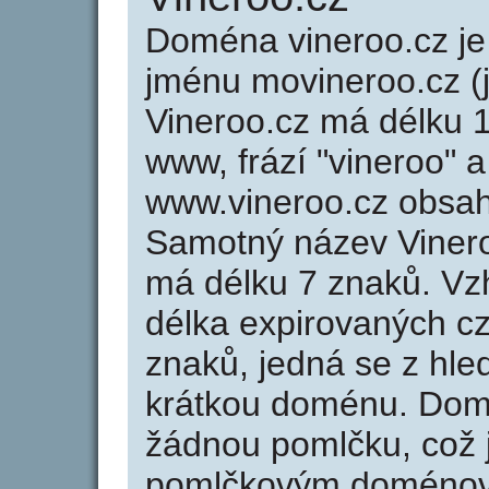
Doména vineroo.cz 
jménu movineroo.cz (
Vineroo.cz má délku 1
www, frází "vineroo" a
www.vineroo.cz obsa
Samotný název Viner
má délku 7 znaků. Vz
délka expirovaných cz
znaků, jedná se z hled
krátkou doménu. Dom
žádnou pomlčku, což j
pomlčkovým doménov