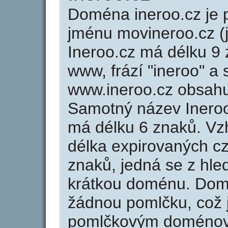
Doména ineroo.cz j
jménu movineroo.cz (
Ineroo.cz má délku 9 
www, frází "ineroo" a 
www.ineroo.cz obsah
Samotný název Inero
má délku 6 znaků. Vz
délka expirovaných cz
znaků, jedná se z hled
krátkou doménu. Dom
žádnou pomlčku, což j
pomlčkovým doménov