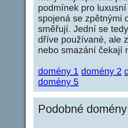
podmínek pro luxusní 
spojená se zpětnými 
směřují. Jední se tedy
dříve používané, ale 
nebo smazání čekají na
domény 1
domény 2
domény 5
Podobné domény 