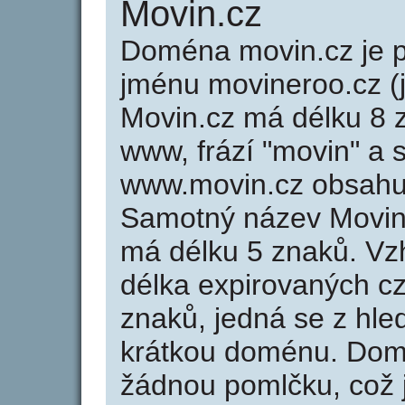
Movin.cz
Doména movin.cz je
jménu movineroo.cz (j
Movin.cz má délku 8 z
www, frází "movin" a 
www.movin.cz obsahu
Samotný název Movin
má délku 5 znaků. Vz
délka expirovaných cz
znaků, jedná se z hled
krátkou doménu. Dom
žádnou pomlčku, což j