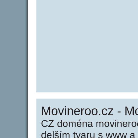
Movineroo.cz - M
CZ doména movineroo
delším tvaru s www a