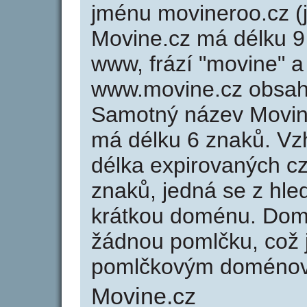
jménu movineroo.cz (j
Movine.cz má délku 9 
www, frází "movine" a
www.movine.cz obsah
Samotný název Movin
má délku 6 znaků. Vz
délka expirovaných cz
znaků, jedná se z hled
krátkou doménu. Dom
žádnou pomlčku, což j
pomlčkovým doménov
Movine.cz