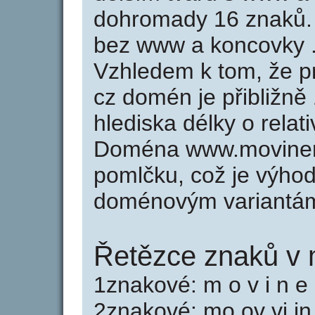
dohromady 16 znaků.
bez www a koncovky .
Vzhledem k tom, že p
cz domén je přibližně
hlediska délky o rela
Doména www.moviner
pomlčku, což je výho
doménovým variantá
Řetězce znaků v 
1znakové: m o v i n e 
2znakové: mo ov vi in