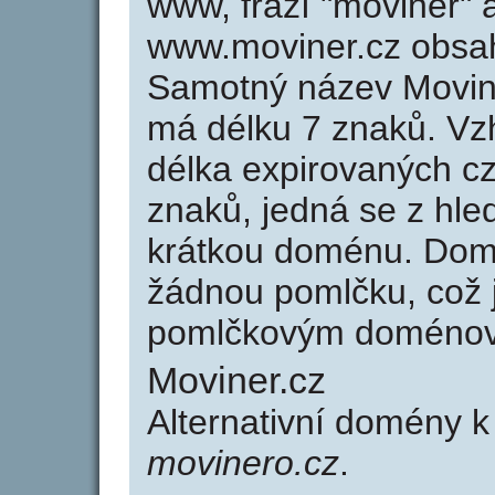
www, frází "moviner" 
www.moviner.cz obsa
Samotný název Movin
má délku 7 znaků. Vz
délka expirovaných cz
znaků, jedná se z hled
krátkou doménu. Dom
žádnou pomlčku, což j
pomlčkovým doménov
Moviner.cz
Alternativní domény 
movinero.cz
.