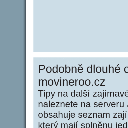
Podobně dlouhé 
movineroo.cz
Tipy na další zajíma
naleznete na serveru 
obsahuje seznam zaj
který mají splněnu jed