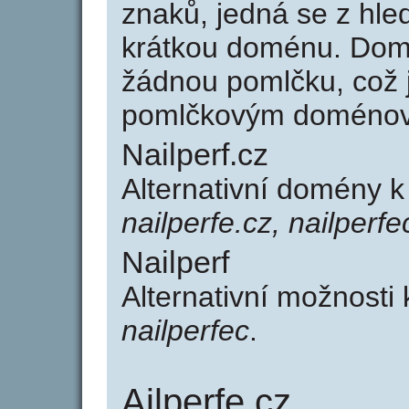
znaků, jedná se z hled
krátkou doménu. Domé
žádnou pomlčku, což j
pomlčkovým doménov
Nailperf.cz
Alternativní domény k
nailperfe.cz, nailperfe
Nailperf
Alternativní možnosti 
nailperfec
.
Ailperfe.cz