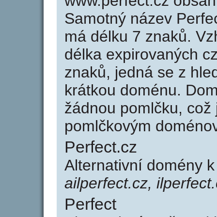
www.perfect.cz obsah
Samotný název Perfec
má délku 7 znaků. Vz
délka expirovaných cz
znaků, jedná se z hled
krátkou doménu. Dom
žádnou pomlčku, což j
pomlčkovým doménov
Perfect.cz
Alternativní domény k
ailperfect.cz, ilperfect
Perfect