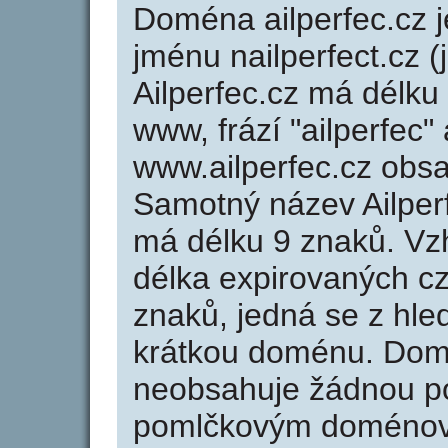
Doména ailperfec.cz
jménu nailperfect.cz (
Ailperfec.cz má délku
www, frází "ailperfec"
www.ailperfec.cz obs
Samotný název Ailper
má délku 9 znaků. Vz
délka expirovaných cz
znaků, jedná se z hled
krátkou doménu. Domé
neobsahuje žádnou po
pomlčkovým doménov