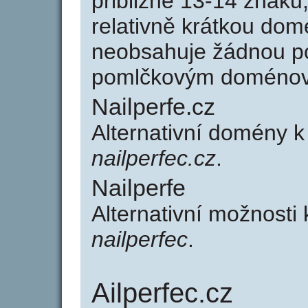
přibližně 13-14 znaků,
relativně krátkou do
neobsahuje žádnou po
pomlčkovým doménov
Nailperfe.cz
Alternativní domény k
nailperfec.cz
.
Nailperfe
Alternativní možnosti 
nailperfec
.
Ailperfec.cz