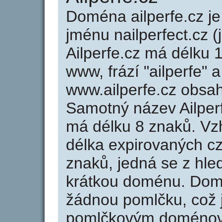
Doména ailperfe.cz 
jménu nailperfect.cz (
Ailperfe.cz má délku 1
www, frází "ailperfe" 
www.ailperfe.cz obsa
Samotný název Ailper
má délku 8 znaků. Vz
délka expirovaných cz
znaků, jedná se z hled
krátkou doménu. Domé
žádnou pomlčku, což j
pomlčkovým doménov