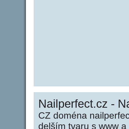
Nailperfect.cz - N
CZ doména nailperfec
delším tvaru s www a