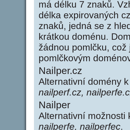
má délku 7 znaků. Vz
délka expirovaných cz
znaků, jedná se z hled
krátkou doménu. Domé
žádnou pomlčku, což j
pomlčkovým doménov
Nailper.cz
Alternativní domény k
nailperf.cz, nailperfe.
Nailper
Alternativní možnosti 
nailperfe, nailperfec
.