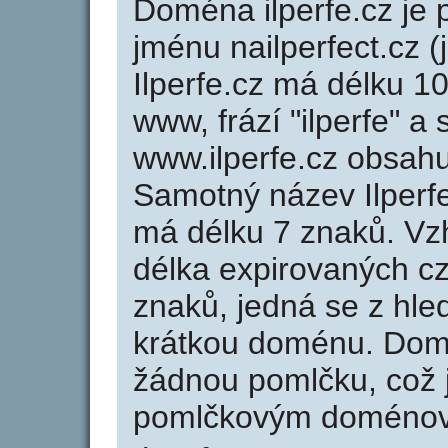
Doména ilperfe.cz j
jménu nailperfect.cz (
Ilperfe.cz má délku 10
www, frází "ilperfe" a
www.ilperfe.cz obsah
Samotný název Ilperf
má délku 7 znaků. Vz
délka expirovaných cz
znaků, jedná se z hled
krátkou doménu. Domé
žádnou pomlčku, což j
pomlčkovým doménov