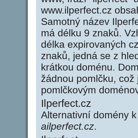
www.ilperfect.cz obs
Samotný název Ilperf
má délku 9 znaků. Vz
délka expirovaných cz
znaků, jedná se z hled
krátkou doménu. Domé
žádnou pomlčku, což j
pomlčkovým doménov
Ilperfect.cz
Alternativní domény k
ailperfect.cz
.