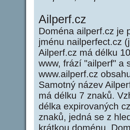
Ailperf.cz
Doména ailperf.cz j
jménu nailperfect.cz (
Ailperf.cz má délku 10
www, frází "ailperf" a
www.ailperf.cz obsah
Samotný název Ailper
má délku 7 znaků. Vz
délka expirovaných cz
znaků, jedná se z hled
krátkou doménu. Domé