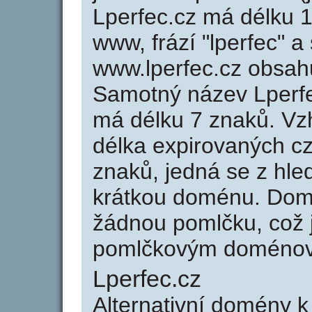
Lperfec.cz má délku 1
www, frází "lperfec" a
www.lperfec.cz obsah
Samotný název Lperf
má délku 7 znaků. Vz
délka expirovaných cz
znaků, jedná se z hled
krátkou doménu. Dom
žádnou pomlčku, což j
pomlčkovým doménov
Lperfec.cz
Alternativní domény k