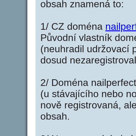
obsah znamená to:
1/ CZ doména
nailper
Původní vlastník domé
(neuhradil udržovací p
dosud nezaregistroval
2/ Doména nailperfec
(u stávajícího nebo n
nově registrovaná, al
obsah.