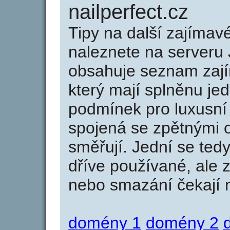
nailperfect.cz
Tipy na další zajíma
naleznete na serveru 
obsahuje seznam zaj
který mají splněnu jed
podmínek pro luxusní 
spojená se zpětnými 
směřují. Jední se tedy
dříve používané, ale 
nebo smazání čekají na
domény 1
domény 2