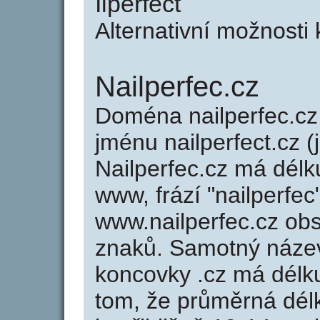
Ilperfect
Alternativní možnosti 
Nailperfec.cz
Doména nailperfec.c
jménu nailperfect.cz (
Nailperfec.cz má délk
www, frází "nailperfec
www.nailperfec.cz ob
znaků. Samotný náze
koncovky .cz má délk
tom, že průměrná dél