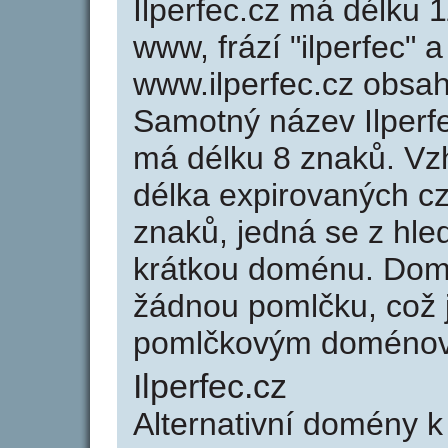
Ilperfec.cz má délku 1
www, frází "ilperfec" 
www.ilperfec.cz obsa
Samotný název Ilperf
má délku 8 znaků. Vz
délka expirovaných cz
znaků, jedná se z hled
krátkou doménu. Domé
žádnou pomlčku, což j
pomlčkovým doménov
Ilperfec.cz
Alternativní domény k