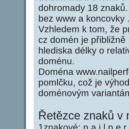
dohromady 18 znaků. 
bez www a koncovky .
Vzhledem k tom, že p
cz domén je přibližně
hlediska délky o relat
doménu.
Doména www.nailperf
pomlčku, což je výho
doménovým variantá
Řetězce znaků v n
1znakové: n a i l p e r 