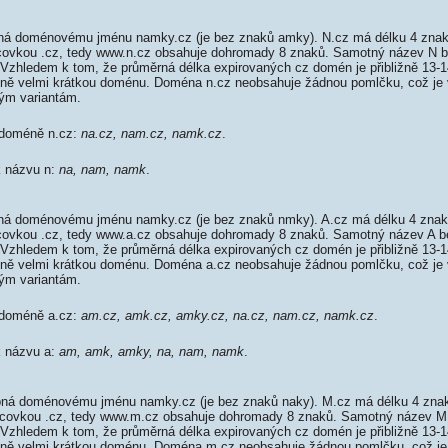
ná doménovému jménu namky.cz (je bez znaků amky). N.cz má délku 4 znaků
oncovkou .cz, tedy www.n.cz obsahuje dohromady 8 znaků. Samotný název N
 Vzhledem k tom, že průměrná délka expirovaných cz domén je přibližně 13-1
tivně velmi krátkou doménu. Doména n.cz neobsahuje žádnou pomlčku, což je 
m variantám.
 doméně n.cz:
na.cz, nam.cz, namk.cz
.
k názvu n:
na, nam, namk
.
á doménovému jménu namky.cz (je bez znaků nmky). A.cz má délku 4 znaků
ncovkou .cz, tedy www.a.cz obsahuje dohromady 8 znaků. Samotný název A
 Vzhledem k tom, že průměrná délka expirovaných cz domén je přibližně 13-1
tivně velmi krátkou doménu. Doména a.cz neobsahuje žádnou pomlčku, což je 
m variantám.
 doméně a.cz:
am.cz, amk.cz, amky.cz, na.cz, nam.cz, namk.cz
.
k názvu a:
am, amk, amky, na, nam, namk
.
ná doménovému jménu namky.cz (je bez znaků naky). M.cz má délku 4 znaků
oncovkou .cz, tedy www.m.cz obsahuje dohromady 8 znaků. Samotný název 
 Vzhledem k tom, že průměrná délka expirovaných cz domén je přibližně 13-1
tivně velmi krátkou doménu. Doména m.cz neobsahuje žádnou pomlčku, což je