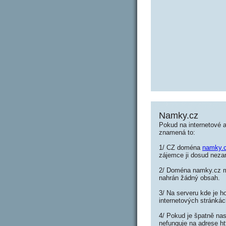
Namky.cz
Pokud na internetové 
znamená to:
1/ CZ doména
namky.
zájemce ji dosud nezar
2/ Doména namky.cz můž
nahrán žádný obsah.
3/ Na serveru kde je h
internetových stránkác
4/ Pokud je špatně nas
nefunguje na adrese h