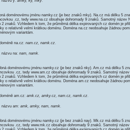
k názvu y:
amky, ky, mky
.
bná doménovému jménu namky.cz (je bez znaků mky). Na.cz má délku 5 znak
oncovkou .cz, tedy www.na.cz obsahuje dohromady 9 znaků. Samotný název
 2 znaků. Vzhledem k tom, že průměrná délka expirovaných cz domén je přib
élky o relativně velmi krátkou doménu. Doména na.cz neobsahuje žádnou pom
ménovým variantám.
 doméně na.cz:
nam.cz, namk.cz
.
k názvu na:
nam, namk
.
bná doménovému jménu namky.cz (je bez znaků nky). Am.cz má délku 5 znak
koncovkou .cz, tedy www.am.cz obsahuje dohromady 9 znaků. Samotný náze
 2 znaků. Vzhledem k tom, že průměrná délka expirovaných cz domén je přib
élky o relativně velmi krátkou doménu. Doména am.cz neobsahuje žádnou pom
ménovým variantám.
k doméně am.cz:
amk.cz, amky.cz, nam.cz, namk.cz
.
 k názvu am:
amk, amky, nam, namk
.
bná doménovému jménu namky.cz (je bez znaků nay). Mk.cz má délku 5 znak
koncovkou .cz, tedy www.mk.cz obsahuje dohromady 9 znaků. Samotný náze
 2 znaků. Vzhledem k tom, že průměrná délka expirovaných cz domén je přib