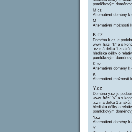
pomlčkovým doménový
M.cz
Alternativní domény 
M
Alternativní možnosti
K.cz
Doména k.cz je podob
www, frází "k" a s k
.cz má délku 1 znaků.
hlediska délky o rela
pomlčkovým doménový
K.cz
Alternativní domény k
K
Alternativní možnosti 
Y.cz
Doména y.cz je podobn
www, frází "y" a s ko
.cz má délku 1 znaků.
hlediska délky o rela
pomlčkovým doménový
Y.cz
Alternativní domény k
Y