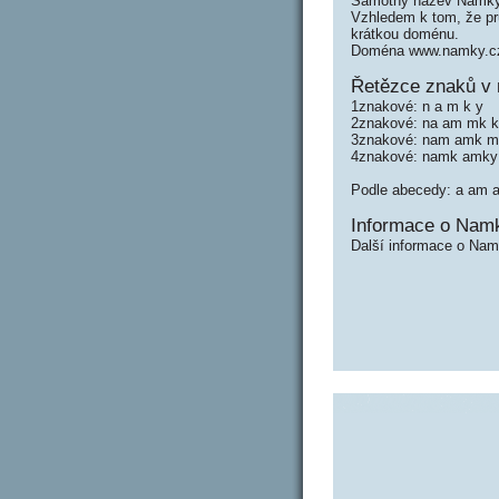
Samotný název Namky 
Vzhledem k tom, že prů
krátkou doménu.
Doména www.namky.cz 
Řetězce znaků v
1znakové: n a m k y
2znakové: na am mk 
3znakové: nam amk m
4znakové: namk amky
Podle abecedy: a am
Informace o Nam
Další informace o Nam