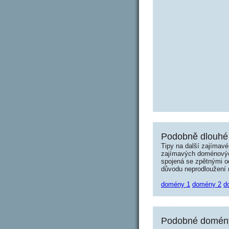
Podobně dlouhé
Tipy na další zajímav
zajímavých doménových 
spojená se zpětnými od
důvodu neprodloužení n
domény 1
domény 2
d
Podobné domény