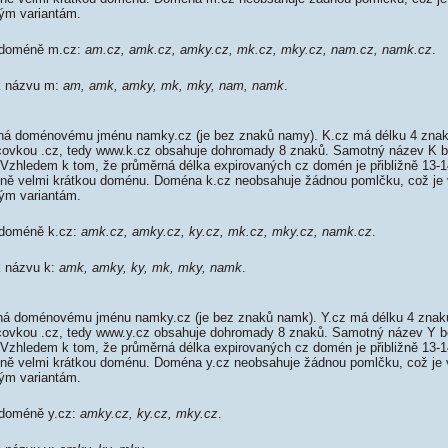
m variantám.
k doméně m.cz:
am.cz, amk.cz, amky.cz, mk.cz, mky.cz, nam.cz, namk.cz
.
 k názvu m:
am, amk, amky, mk, mky, nam, namk
.
ná doménovému jménu namky.cz (je bez znaků namy). K.cz má délku 4 znaků
oncovkou .cz, tedy www.k.cz obsahuje dohromady 8 znaků. Samotný název K
 Vzhledem k tom, že průměrná délka expirovaných cz domén je přibližně 13-1
tivně velmi krátkou doménu. Doména k.cz neobsahuje žádnou pomlčku, což je 
m variantám.
 doméně k.cz:
amk.cz, amky.cz, ky.cz, mk.cz, mky.cz, namk.cz
.
k názvu k:
amk, amky, ky, mk, mky, namk
.
á doménovému jménu namky.cz (je bez znaků namk). Y.cz má délku 4 znaků,
ncovkou .cz, tedy www.y.cz obsahuje dohromady 8 znaků. Samotný název Y
 Vzhledem k tom, že průměrná délka expirovaných cz domén je přibližně 13-1
tivně velmi krátkou doménu. Doména y.cz neobsahuje žádnou pomlčku, což je 
m variantám.
 doméně y.cz:
amky.cz, ky.cz, mky.cz
.