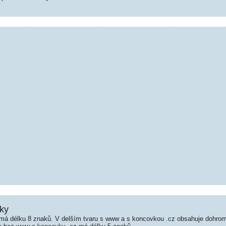
ky
á délku 8 znaků. V delším tvaru s www a s koncovkou .cz obsahuje dohro