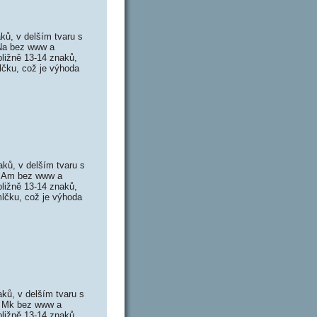
ů, v delším tvaru s
 Na bez www a
ližně 13-14 znaků,
lčku, což je výhoda
ů, v delším tvaru s
v Am bez www a
ližně 13-14 znaků,
lčku, což je výhoda
ů, v delším tvaru s
v Mk bez www a
ližně 13-14 znaků,