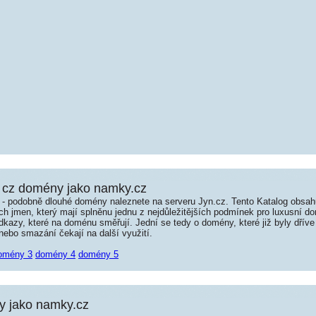
 cz domény jako namky.cz
é - podobně dlouhé domény naleznete na serveru Jyn.cz. Tento Katalog obsa
jmen, který mají splněnu jednu z nejdůležitějších podmínek pro luxusní dom
kazy, které na doménu směřují. Jední se tedy o domény, které již byly dříve
ebo smazání čekají na další využití.
omény 3
domény 4
domény 5
 jako namky.cz