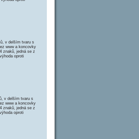
, v delším tvaru s
 bez www a koncovky
4 znaků, jedná se z
výhoda oproti
 v delším tvaru s
 bez www a koncovky
4 znaků, jedná se z
výhoda oproti