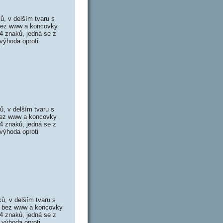
, v delším tvaru s
 bez www a koncovky
4 znaků, jedná se z
výhoda oproti
, v delším tvaru s
 bez www a koncovky
4 znaků, jedná se z
výhoda oproti
, v delším tvaru s
M bez www a koncovky
4 znaků, jedná se z
 výhoda oproti