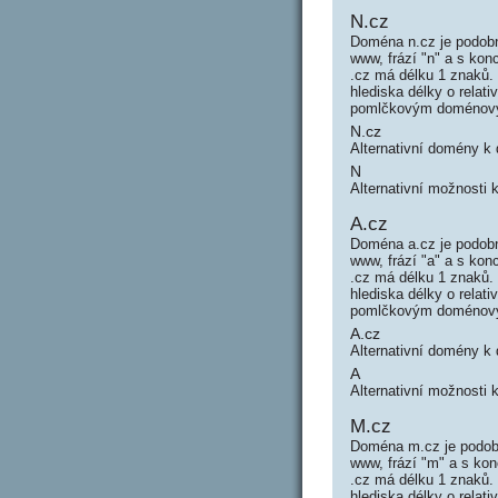
N.cz
Doména n.cz je podob
www, frází "n" a s k
.cz má délku 1 znaků.
hlediska délky o rela
pomlčkovým doménový
N.cz
Alternativní domény k
N
Alternativní možnosti 
A.cz
Doména a.cz je podobn
www, frází "a" a s ko
.cz má délku 1 znaků.
hlediska délky o rela
pomlčkovým doménový
A.cz
Alternativní domény k
A
Alternativní možnosti 
M.cz
Doména m.cz je podob
www, frází "m" a s k
.cz má délku 1 znaků.
hlediska délky o rela