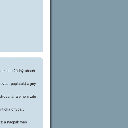
aleznete žádný obsah
ovací poplatek) a jiný
trovaná, ale není zde
ritická chyba v
.cz a naopak web