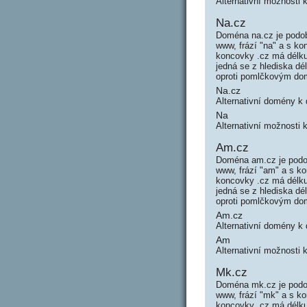
Alternativní možnosti 
Na.cz
Doména na.cz je podo
www, frází "na" a s k
koncovky .cz má délku
jedná se z hlediska d
oproti pomlčkovým do
Na.cz
Alternativní domény k
Na
Alternativní možnosti 
Am.cz
Doména am.cz je podo
www, frází "am" a s 
koncovky .cz má délku
jedná se z hlediska d
oproti pomlčkovým do
Am.cz
Alternativní domény 
Am
Alternativní možnosti
Mk.cz
Doména mk.cz je podo
www, frází "mk" a s 
koncovky .cz má délku