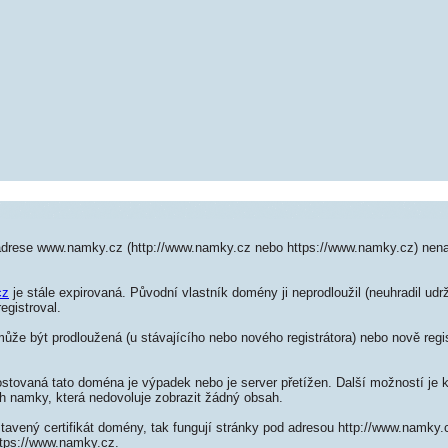
adrese www.namky.cz (http://www.namky.cz nebo https://www.namky.cz) nen
cz
je stále expirovaná. Původní vlastník domény ji neprodloužil (neuhradil udrž
egistroval.
e být prodloužená (u stávajícího nebo nového registrátora) nebo nově regis
ostovaná tato doména je výpadek nebo je server přetížen. Další možností je k
h namky, která nedovoluje zobrazit žádný obsah.
tavený certifikát domény, tak fungují stránky pod adresou http://www.namky
ttps://www.namky.cz.