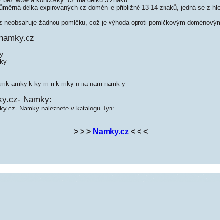
bez www a koncovky .cz má délku 5 znaků.
měrná délka expirovaných cz domén je přibližně 13-14 znaků, jedná se z hled
neobsahuje žádnou pomlčku, což je výhoda oproti pomlčkovým doménovým
 namky.cz
ky
ky
 amk amky k ky m mk mky n na nam namk y
ky.cz- Namky:
ky.cz- Namky naleznete v katalogu Jyn:
> > >
Namky.cz
< < <