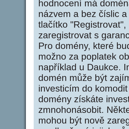
hodnocení má doména 
názvem a bez číslic a
tlačítko "Registrovat
zaregistrovat s garan
Pro domény, které bud
možno za poplatek obj
například u Daukce. I
domén může být zajím
investicím do komodit 
domény získáte invest
zmnohonásobit. Někte
mohou být nově zareg