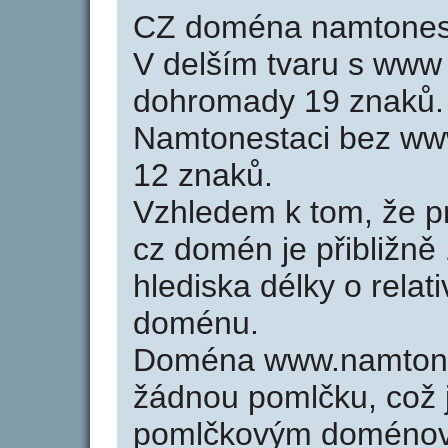
CZ doména namtonest
V delším tvaru s www
dohromady 19 znaků.
Namtonestaci bez ww
12 znaků.
Vzhledem k tom, že p
cz domén je přibližně
hlediska délky o relat
doménu.
Doména www.namtone
žádnou pomlčku, což j
pomlčkovým doménov