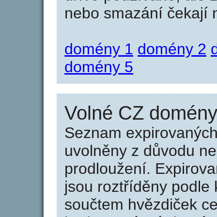
nebo smazání čekají na
domény 1
domény 2
domény 5
Volné CZ domény 
Seznam expirovaných 
uvolněny z důvodu neu
prodloužení. Expirov
jsou roztříděny podle k
součtem hvězdiček ce