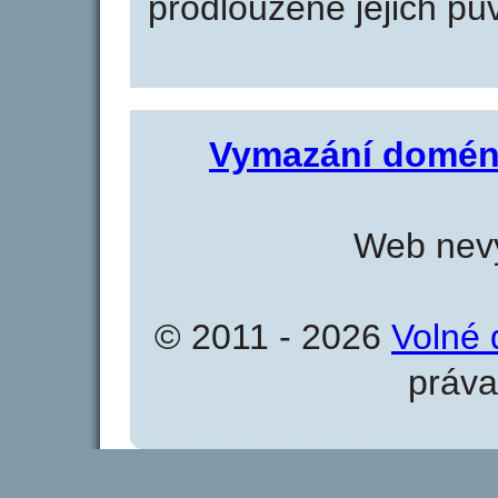
prodloužené jejich pův
Vymazání domén
Web nevy
© 2011 - 2026
Volné 
práva