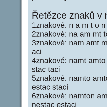
Řetězce znaků v 
1znakové: n a m t o n e
2znakové: na am mt to
3znakové: nam amt mt
aci
4znakové: namt amto 
stac taci
5znakové: namto amto
estac staci
6znakové: namton am
nestac estaci