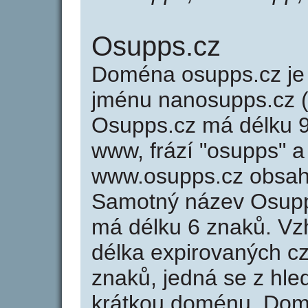
Osupps.cz
Doména osupps.cz j
jménu nanosupps.cz (
Osupps.cz má délku 9 
www, frází "osupps" a
www.osupps.cz obsah
Samotný název Osupp
má délku 6 znaků. Vz
délka expirovaných cz
znaků, jedná se z hled
krátkou doménu. Dom