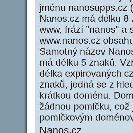
jménu nanosupps.cz (
Nanos.cz má délku 8 z
www, frází "nanos" a 
www.nanos.cz obsahu
Samotný název Nanos
má délku 5 znaků. Vz
délka expirovaných cz
znaků, jedná se z hled
krátkou doménu. Dom
žádnou pomlčku, což j
pomlčkovým doménov
Nanos.cz