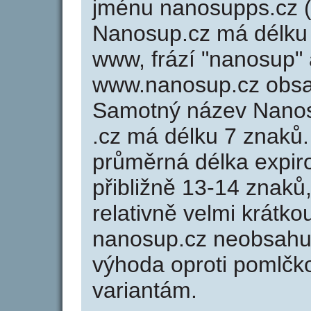
jménu nanosupps.cz (
Nanosup.cz má délku 
www, frází "nanosup" 
www.nanosup.cz obsa
Samotný název Nano
.cz má délku 7 znaků
průměrná délka expir
přibližně 13-14 znaků,
relativně velmi krát
nanosup.cz neobsahuj
výhoda oproti poml
variantám.