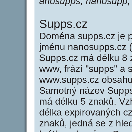
anosupps, nanosupp,
Supps.cz
Doména supps.cz je
jménu nanosupps.cz (
Supps.cz má délku 8 z
www, frází "supps" a 
www.supps.cz obsahu
Samotný název Supps
má délku 5 znaků. Vz
délka expirovaných cz
znaků, jedná se z hled