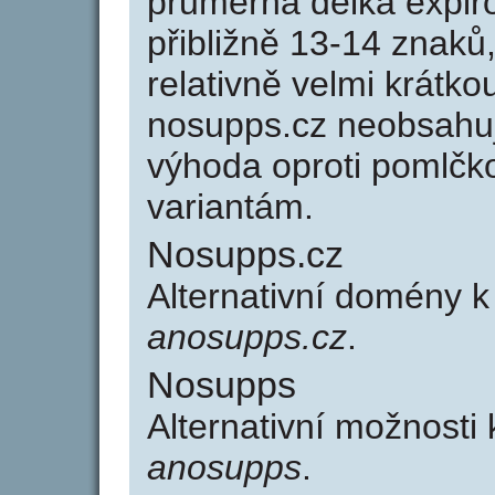
průměrná délka expir
přibližně 13-14 znaků,
relativně velmi krát
nosupps.cz neobsahuj
výhoda oproti poml
variantám.
Nosupps.cz
Alternativní domény 
anosupps.cz
.
Nosupps
Alternativní možnosti
anosupps
.