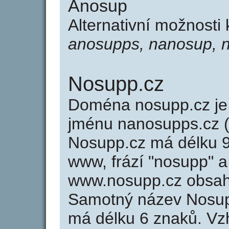
Anosup
Alternativní možnosti
anosupps, nanosup, 
Nosupp.cz
Doména nosupp.cz j
jménu nanosupps.cz (
Nosupp.cz má délku 9 
www, frází "nosupp" a
www.nosupp.cz obsah
Samotný název Nosup
má délku 6 znaků. Vz