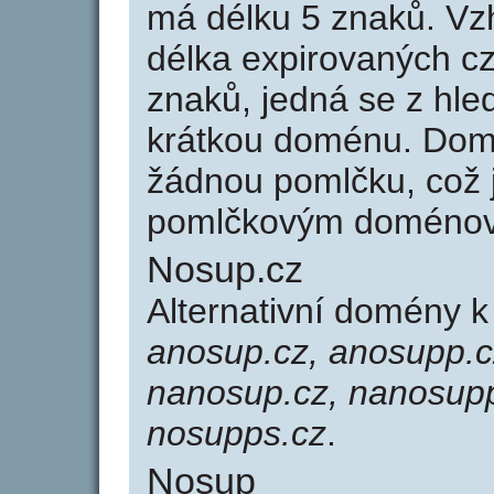
má délku 5 znaků. Vz
délka expirovaných cz
znaků, jedná se z hled
krátkou doménu. Dom
žádnou pomlčku, což j
pomlčkovým doménov
Nosup.cz
Alternativní domény 
anosup.cz, anosupp.c
nanosup.cz, nanosupp
nosupps.cz
.
Nosup