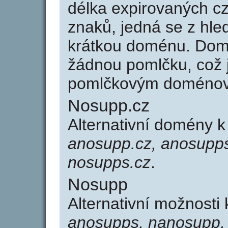
délka expirovaných cz
znaků, jedná se z hled
krátkou doménu. Dom
žádnou pomlčku, což j
pomlčkovým doménov
Nosupp.cz
Alternativní domény 
anosupp.cz, anosupps
nosupps.cz
.
Nosupp
Alternativní možnosti
anosupps, nanosupp,