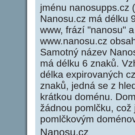
jménu nanosupps.cz (
Nanosu.cz má délku 9 
www, frází "nanosu" a
www.nanosu.cz obsah
Samotný název Nanos
má délku 6 znaků. Vz
délka expirovaných cz
znaků, jedná se z hled
krátkou doménu. Dom
žádnou pomlčku, což j
pomlčkovým doménov
Nanosu.cz