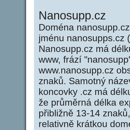
Nanosupp.cz
Doména nanosupp.cz
jménu nanosupps.cz (
Nanosupp.cz má délku
www, frází "nanosupp"
www.nanosupp.cz ob
znaků. Samotný náz
koncovky .cz má délk
že průměrná délka ex
přibližně 13-14 znaků,
relativně krátkou d