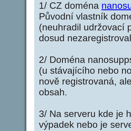
1/ CZ doména
nanosu
Původní vlastník domé
(neuhradil udržovací p
dosud nezaregistroval
2/ Doména nanosupps
(u stávajícího nebo n
nově registrovaná, al
obsah.
3/ Na serveru kde je 
výpadek nebo je serve