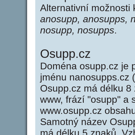
Alternativní možnosti
anosupp, anosupps, 
nosupp, nosupps
.
Osupp.cz
Doména osupp.cz je
jménu nanosupps.cz (
Osupp.cz má délku 8 z
www, frází "osupp" a 
www.osupp.cz obsahu
Samotný název Osupp
má délku 5 znaků. Vz