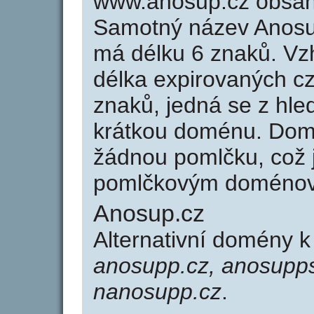
www.anosup.cz obsah
Samotný název Anosu
má délku 6 znaků. Vz
délka expirovaných cz
znaků, jedná se z hled
krátkou doménu. Dom
žádnou pomlčku, což j
pomlčkovým doménov
Anosup.cz
Alternativní domény 
anosupp.cz, anosupps
nanosupp.cz
.