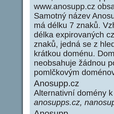
www.anosupp.cz obsa
Samotný název Anosu
má délku 7 znaků. Vz
délka expirovaných cz
znaků, jedná se z hled
krátkou doménu. Dom
neobsahuje žádnou po
pomlčkovým doménov
Anosupp.cz
Alternativní domény 
anosupps.cz, nanosu
Anosupp