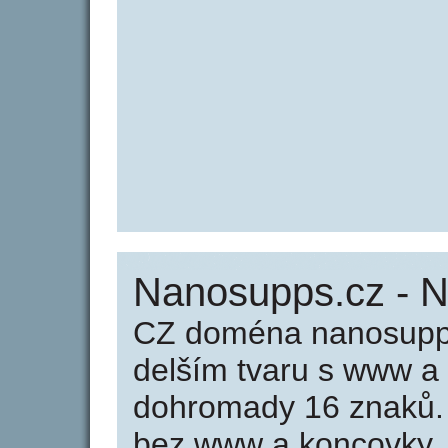
Nanosupps.cz - 
CZ doména nanosupps
delším tvaru s www a
dohromady 16 znaků
bez www a koncovky .