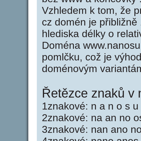
Vzhledem k tom, že p
cz domén je přibližně
hlediska délky o rela
Doména www.nanosup
pomlčku, což je výho
doménovým variantá
Řetězce znaků v 
1znakové: n a n o s u 
2znakové: na an no o
3znakové: nan ano no