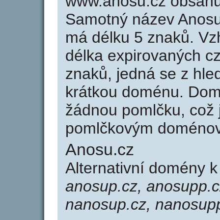
www.anosu.cz obsahu
Samotný název Anosu
má délku 5 znaků. Vz
délka expirovaných cz
znaků, jedná se z hled
krátkou doménu. Dom
žádnou pomlčku, což j
pomlčkovým doménov
Anosu.cz
Alternativní domény 
anosup.cz, anosupp.c
nanosup.cz, nanosup