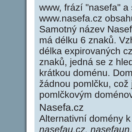
www, frází "nasefa" a
www.nasefa.cz obsah
Samotný název Nasef
má délku 6 znaků. Vz
délka expirovaných cz
znaků, jedná se z hled
krátkou doménu. Dom
žádnou pomlčku, což j
pomlčkovým doménov
Nasefa.cz
Alternativní domény 
nasefau.cz, nasefaun