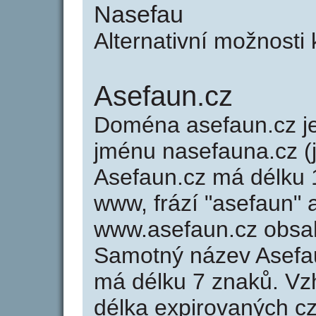
Nasefau
Alternativní možnosti
Asefaun.cz
Doména asefaun.cz 
jménu nasefauna.cz (j
Asefaun.cz má délku 1
www, frází "asefaun" 
www.asefaun.cz obsa
Samotný název Asefa
má délku 7 znaků. Vz
délka expirovaných cz