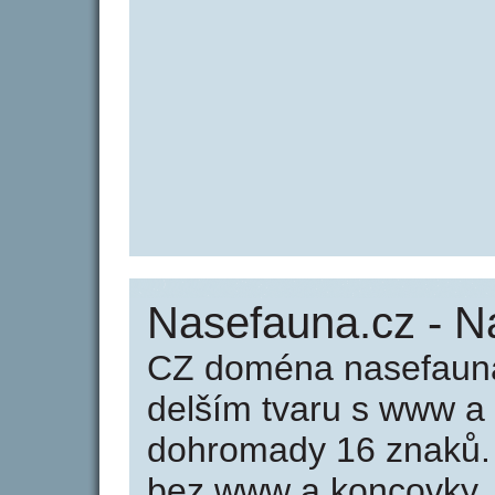
Nasefauna.cz - N
CZ doména nasefauna
delším tvaru s www a
dohromady 16 znaků.
bez www a koncovky .