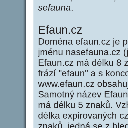
sefauna
.
Efaun.cz
Doména efaun.cz je
jménu nasefauna.cz (
Efaun.cz má délku 8 z
frází "efaun" a s konc
www.efaun.cz obsahu
Samotný název Efaun
má délku 5 znaků. Vz
délka expirovaných cz
znaků, jedná se z hled