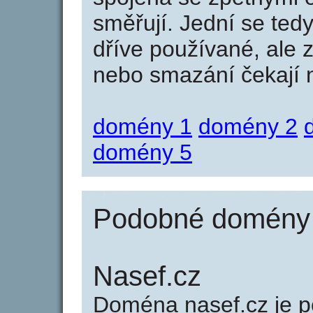
směřují. Jední se tedy
dříve používané, ale 
nebo smazání čekají na
domény 1
domény 2
domény 5
Podobné domény 
Nasef.cz
Doména nasef.cz je