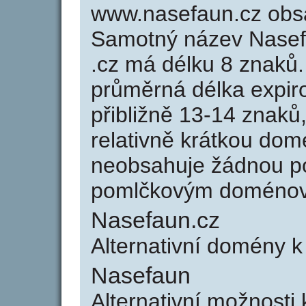
www.nasefaun.cz obs
Samotný název Nasef
.cz má délku 8 znaků
průměrná délka expir
přibližně 13-14 znaků,
relativně krátkou do
neobsahuje žádnou po
pomlčkovým doménov
Nasefaun.cz
Alternativní domény 
Nasefaun
Alternativní možnosti