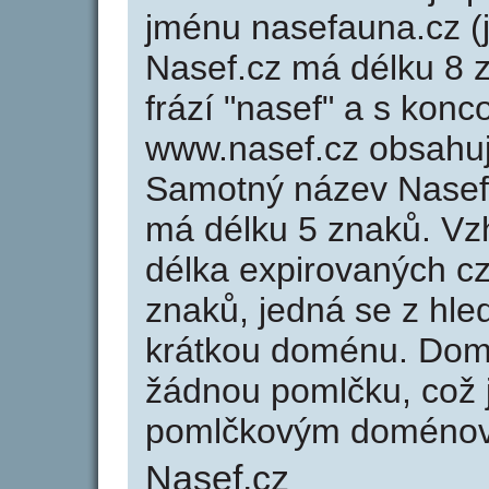
jménu nasefauna.cz (
Nasef.cz má délku 8 z
frází "nasef" a s konc
www.nasef.cz obsahu
Samotný název Nasef
má délku 5 znaků. Vz
délka expirovaných cz
znaků, jedná se z hled
krátkou doménu. Dom
žádnou pomlčku, což j
pomlčkovým doménov
Nasef.cz