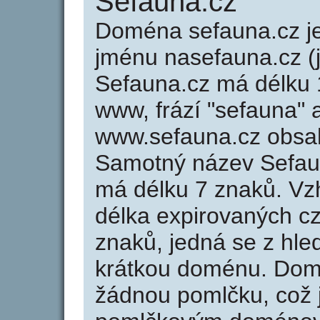
Sefauna.cz
Doména sefauna.cz 
jménu nasefauna.cz (j
Sefauna.cz má délku 1
www, frází "sefauna" 
www.sefauna.cz obsa
Samotný název Sefau
má délku 7 znaků. Vz
délka expirovaných cz
znaků, jedná se z hled
krátkou doménu. Dom
žádnou pomlčku, což j