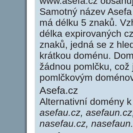
www.asefa.cz obsahu
Samotný název Asefa
má délku 5 znaků. Vz
délka expirovaných cz
znaků, jedná se z hled
krátkou doménu. Dom
žádnou pomlčku, což j
pomlčkovým doménov
Asefa.cz
Alternativní domény 
asefau.cz, asefaun.cz
nasefau.cz, nasefaun