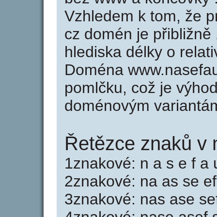
Vzhledem k tom, že p
cz domén je přibližně
hlediska délky o rela
Doména www.nasefau
pomlčku, což je výho
doménovým variantá
Řetězce znaků v 
1znakové: n a s e f a 
2znakové: na as se ef
3znakové: nas ase sef