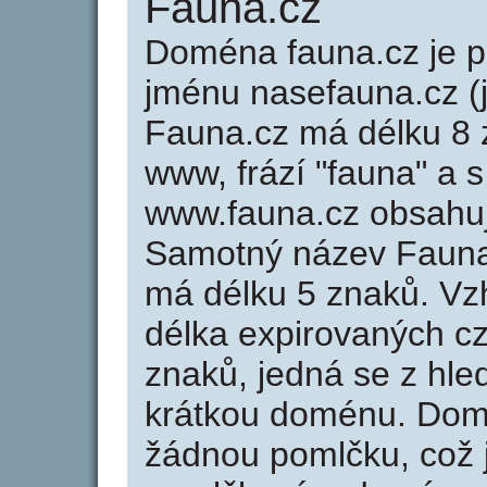
Fauna.cz
Doména fauna.cz je
jménu nasefauna.cz (
Fauna.cz má délku 8 z
www, frází "fauna" a 
www.fauna.cz obsahu
Samotný název Fauna
má délku 5 znaků. Vz
délka expirovaných cz
znaků, jedná se z hled
krátkou doménu. Dom
žádnou pomlčku, což j