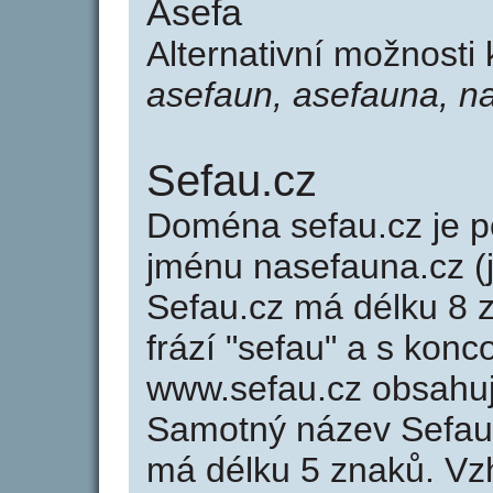
Asefa
Alternativní možnosti
asefaun, asefauna, n
Sefau.cz
Doména sefau.cz je
jménu nasefauna.cz (
Sefau.cz má délku 8 z
frází "sefau" a s konc
www.sefau.cz obsahu
Samotný název Sefau
má délku 5 znaků. Vz