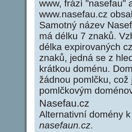
www, frází "nasefau" 
www.nasefau.cz obsa
Samotný název Nasef
má délku 7 znaků. Vz
délka expirovaných cz
znaků, jedná se z hled
krátkou doménu. Dom
žádnou pomlčku, což j
pomlčkovým doménov
Nasefau.cz
Alternativní domény 
nasefaun.cz
.