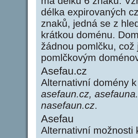
má délku 6 znaků. Vz
délka expirovaných cz
znaků, jedná se z hled
krátkou doménu. Dom
žádnou pomlčku, což j
pomlčkovým doménov
Asefau.cz
Alternativní domény 
asefaun.cz, asefauna.
nasefaun.cz
.
Asefau
Alternativní možnosti