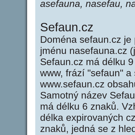
asefauna, nasefau, n
Sefaun.cz
Doména sefaun.cz j
jménu nasefauna.cz (
Sefaun.cz má délku 9 
www, frází "sefaun" a
www.sefaun.cz obsah
Samotný název Sefau
má délku 6 znaků. Vz
délka expirovaných cz
znaků, jedná se z hled