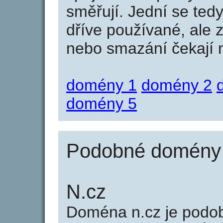
směřují. Jední se tedy
dříve používané, ale 
nebo smazání čekají na
domény 1
domény 2
domény 5
Podobné domény 
N.cz
Doména n.cz je pod