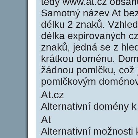
tedy www.at.cz obsah
Samotný název At be
délku 2 znaků. Vzhle
délka expirovaných cz
znaků, jedná se z hled
krátkou doménu. Dom
žádnou pomlčku, což j
pomlčkovým doménov
At.cz
Alternativní domény k
At
Alternativní možnosti 