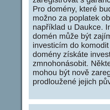
Pro domény, které bud
možno za poplatek obj
například u Daukce. I
domén může být zajím
investicím do komodit 
domény získáte invest
zmnohonásobit. Někte
mohou být nově zareg
prodloužené jejich pův