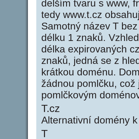
delším tvaru s www, fr
tedy www.t.cz obsahu
Samotný název T bez
délku 1 znaků. Vzhle
délka expirovaných cz
znaků, jedná se z hled
krátkou doménu. Dom
žádnou pomlčku, což j
pomlčkovým doménov
T.cz
Alternativní domény 
T