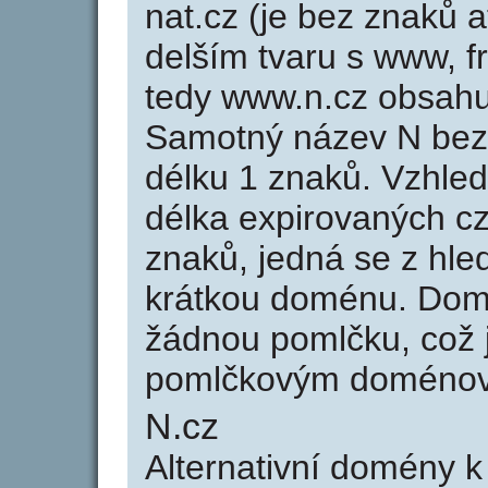
nat.cz (je bez znaků a
delším tvaru s www, fr
tedy www.n.cz obsah
Samotný název N bez
délku 1 znaků. Vzhle
délka expirovaných cz
znaků, jedná se z hled
krátkou doménu. Dom
žádnou pomlčku, což j
pomlčkovým doménov
N.cz
Alternativní domény 