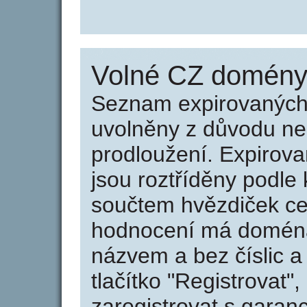
Volné CZ domény 
Seznam expirovaných 
uvolněny z důvodu neu
prodloužení. Expirov
jsou roztříděny podle k
součtem hvězdiček ce
hodnocení má doména 
názvem a bez číslic a
tlačítko "Registrovat
zaregistrovat s garan