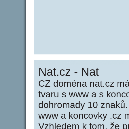
Nat.cz - Nat
CZ doména nat.cz má 
tvaru s www a s konc
dohromady 10 znaků.
www a koncovky .cz m
Vzhledem k tom, že p