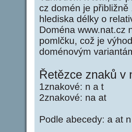
cz domén je přibližně
hlediska délky o rela
Doména www.nat.cz 
pomlčku, což je výho
doménovým variantá
Řetězce znaků v 
1znakové: n a t
2znakové: na at
Podle abecedy: a at n