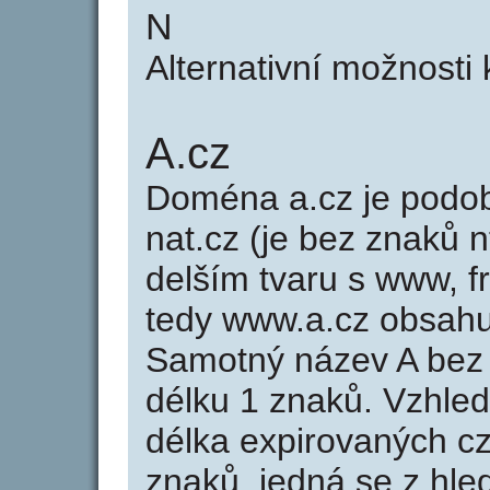
N
Alternativní možnosti
A.cz
Doména a.cz je pod
nat.cz (je bez znaků n
delším tvaru s www, fr
tedy www.a.cz obsah
Samotný název A bez
délku 1 znaků. Vzhle
délka expirovaných cz
znaků, jedná se z hled