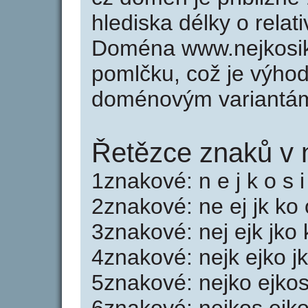
hlediska délky o rela
Doména www.nejkosik
pomlčku, což je výho
doménovým variantá
Řetězce znaků v n
1znakové: n e j k o s i
2znakové: ne ej jk ko o
3znakové: nej ejk jko 
4znakové: nejk ejko jk
5znakové: nejko ejkos 