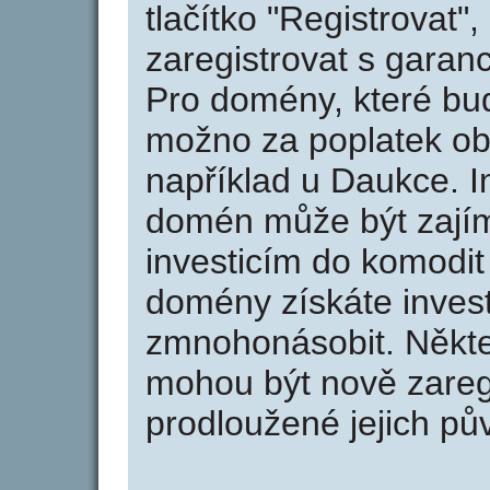
tlačítko "Registrovat
zaregistrovat s garan
Pro domény, které bud
možno za poplatek obj
například u Daukce. I
domén může být zajím
investicím do komodit 
domény získáte invest
zmnohonásobit. Někte
mohou být nově zareg
prodloužené jejich pův