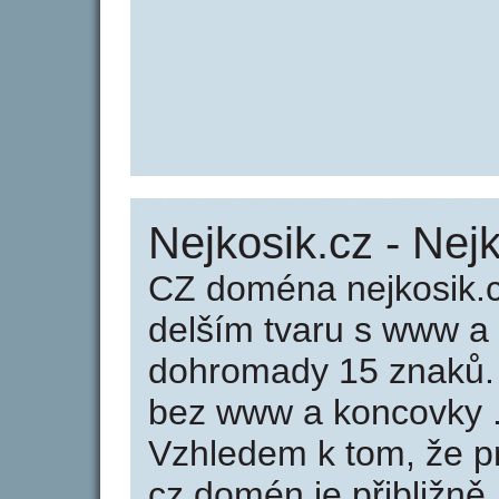
Nejkosik.cz - Nej
CZ doména nejkosik.c
delším tvaru s www a
dohromady 15 znaků.
bez www a koncovky .
Vzhledem k tom, že p
cz domén je přibližně