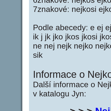
6znakové: nejkos ejkos
7znakové: nejkosi ejk
Podle abecedy: e ej ej
ik j jk jko jkos jkosi j
ne nej nejk nejko nejko
sik
Informace o Nejko
Další informace o Nej
v katalogu Jyn: