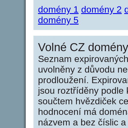
domény 1
domény 2
domény 5
Volné CZ domény 
Seznam expirovaných 
uvolněny z důvodu neu
prodloužení. Expirov
jsou roztříděny podle k
součtem hvězdiček ce
hodnocení má doména 
názvem a bez číslic a