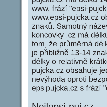
www, frází "epsi-pujck
www.epsi-pujcka.cz 
znaků. Samotný náze
koncovky .cz má délk
tom, že průměrná dél
je přibližně 13-14 zna
délky o relativně kr
pujcka.cz obsahuje je
nevýhoda oproti bezp
epsipujcka.cz s frází 
Nejlepsi-puj.cz