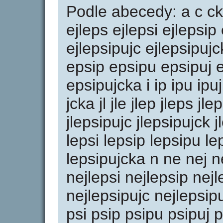
Podle abecedy: a c ck c
ejleps ejlepsi ejlepsip
ejlepsipujc ejlepsipuj
epsip epsipu epsipuj 
epsipujcka i ip ipu ipuj 
jcka jl jle jlep jleps jl
jlepsipujc jlepsipujck j
lepsi lepsip lepsipu le
lepsipujcka n ne nej ne
nejlepsi nejlepsip nejl
nejlepsipujc nejlepsip
psi psip psipu psipuj 