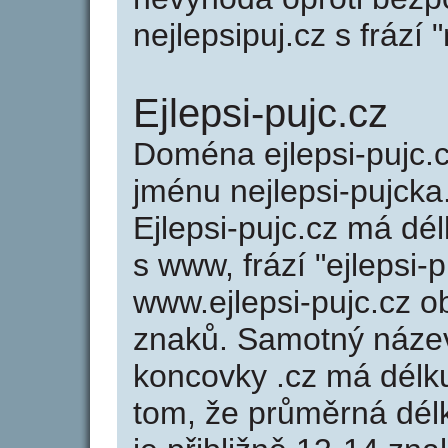
nejlepsipuj.cz s frází "
Ejlepsi-pujc.cz
Doména ejlepsi-pujc
jménu nejlepsi-pujcka
Ejlepsi-pujc.cz má dé
s www, frází "ejlepsi-
www.ejlepsi-pujc.cz 
znaků. Samotný název
koncovky .cz má délk
tom, že průměrná dél