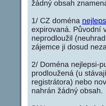
žádný obsah znamená
1/ CZ doména
nejleps
expirovaná. Původní v
neprodloužil (neuhradi
zájemce ji dosud neza
2/ Doména nejlepsi-p
prodloužená (u stáva
registrátora) nebo no
nahrán žádný obsah.