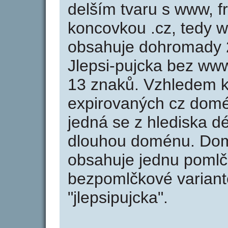
delším tvaru s www, fr
koncovkou .cz, tedy w
obsahuje dohromady 
Jlepsi-pujcka bez ww
13 znaků. Vzhledem k
expirovaných cz domén
jedná se z hlediska dé
dlouhou doménu. Domé
obsahuje jednu pomlčk
bezpomlčkové variantě 
"jlepsipujcka".