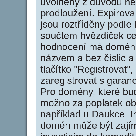
uvolněny z důvodu neu
prodloužení. Expirov
jsou roztříděny podle k
součtem hvězdiček ce
hodnocení má doména 
názvem a bez číslic a
tlačítko "Registrovat
zaregistrovat s garan
Pro domény, které bud
možno za poplatek obj
například u Daukce. I
domén může být zajím