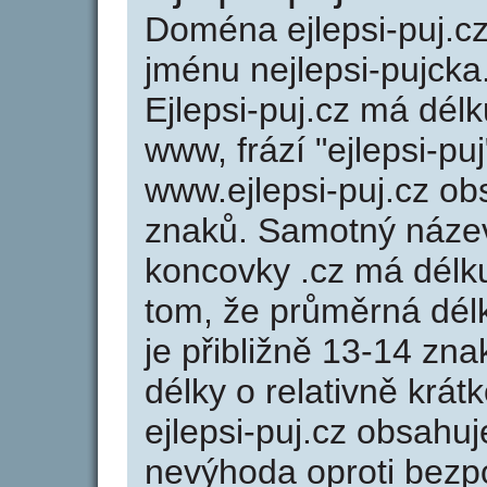
Doména ejlepsi-puj.
jménu nejlepsi-pujcka
Ejlepsi-puj.cz má délk
www, frází "ejlepsi-pu
www.ejlepsi-puj.cz o
znaků. Samotný název
koncovky .cz má délk
tom, že průměrná dél
je přibližně 13-14 zna
délky o relativně kr
ejlepsi-puj.cz obsahu
nevýhoda oproti bezp