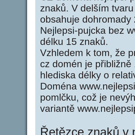
znaků. V delším tvar
obsahuje dohromady 
Nejlepsi-pujcka bez 
délku 15 znaků.
Vzhledem k tom, že p
cz domén je přibližně
hlediska délky o rela
Doména www.nejlepsi-
pomlčku, což je nevý
variantě www.nejlepsi
Řetězce znaků v n