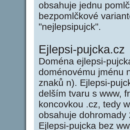
obsahuje jednu pomlčk
bezpomlčkové variantě
"nejlepsipujck".
Ejlepsi-pujcka.cz
Doména ejlepsi-pujck
doménovému jménu nej
znaků n). Ejlepsi-puj
delším tvaru s www, fr
koncovkou .cz, tedy w
obsahuje dohromady 
Ejlepsi-pujcka bez w