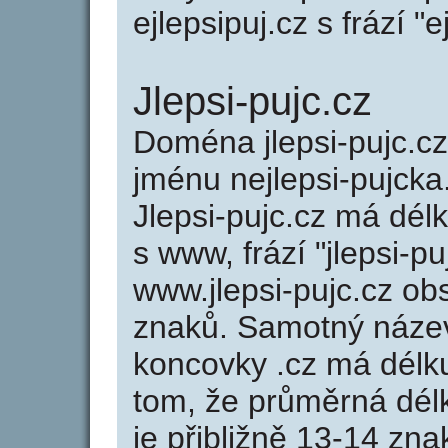
ejlepsipuj.cz s frází "e
Jlepsi-pujc.cz
Doména jlepsi-pujc.
jménu nejlepsi-pujcka
Jlepsi-pujc.cz má dél
s www, frází "jlepsi-p
www.jlepsi-pujc.cz o
znaků. Samotný název
koncovky .cz má délk
tom, že průměrná dél
je přibližně 13-14 zna