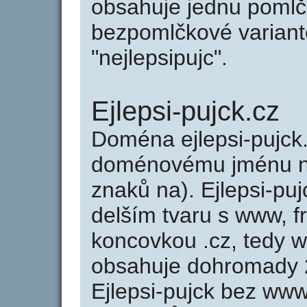
obsahuje jednu pomlčk
bezpomlčkové variantě
"nejlepsipujc".
Ejlepsi-pujck.cz
Doména ejlepsi-pujck
doménovému jménu nej
znaků na). Ejlepsi-pu
delším tvaru s www, fr
koncovkou .cz, tedy w
obsahuje dohromady 
Ejlepsi-pujck bez ww