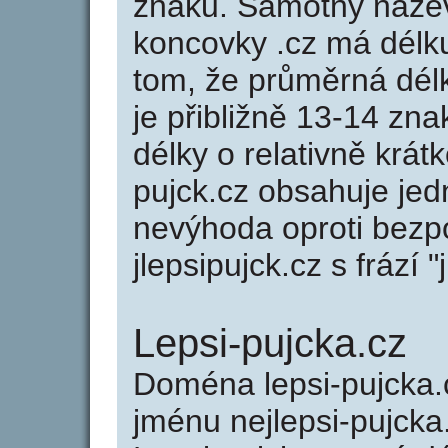
znaků. Samotný název
koncovky .cz má délk
tom, že průměrná dél
je přibližně 13-14 zna
délky o relativně krá
pujck.cz obsahuje jed
nevýhoda oproti bezp
jlepsipujck.cz s frází "
Lepsi-pujcka.cz
Doména lepsi-pujcka
jménu nejlepsi-pujcka.