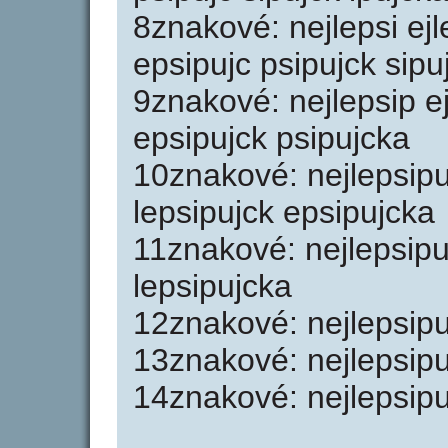
8znakové: nejlepsi ejl
epsipujc psipujck sipu
9znakové: nejlepsip ej
epsipujck psipujcka
10znakové: nejlepsipu 
lepsipujck epsipujcka
11znakové: nejlepsipuj
lepsipujcka
12znakové: nejlepsipuj
13znakové: nejlepsipu
14znakové: nejlepsip