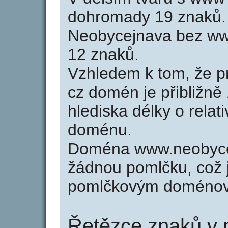
dohromady 19 znaků.
Neobycejnava bez ww
12 znaků.
Vzhledem k tom, že p
cz domén je přibližně
hlediska délky o relat
doménu.
Doména www.neobyce
žádnou pomlčku, což j
pomlčkovým doménov
Řetězce znaků v 