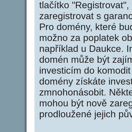
tlačítko "Registrovat
zaregistrovat s garan
Pro domény, které bud
možno za poplatek obj
například u Daukce. I
domén může být zajím
investicím do komodit 
domény získáte invest
zmnohonásobit. Někte
mohou být nově zareg
prodloužené jejich pův