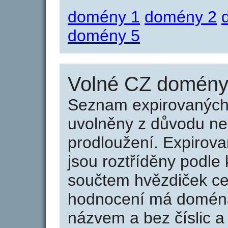
domény 1
domény 2
domény 5
Volné CZ domény 
Seznam expirovaných 
uvolněny z důvodu neu
prodloužení. Expirov
jsou roztříděny podle k
součtem hvězdiček ce
hodnocení má doména 
názvem a bez číslic a