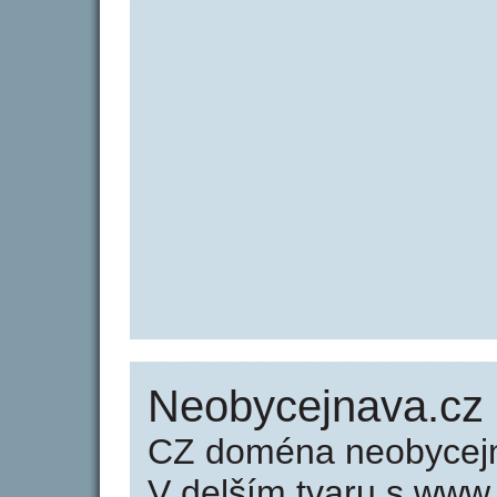
Neobycejnava.cz 
CZ doména neobycejn
V delším tvaru s www