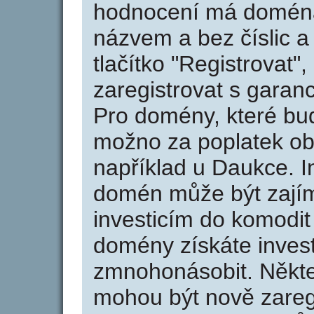
hodnocení má doména 
názvem a bez číslic a
tlačítko "Registrovat
zaregistrovat s garan
Pro domény, které bud
možno za poplatek obj
například u Daukce. I
domén může být zajím
investicím do komodit 
domény získáte invest
zmnohonásobit. Někte
mohou být nově zareg