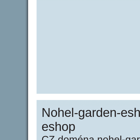
Nohel-garden-esh
eshop
CZ doména nohel-gar