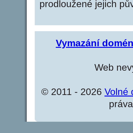
prodloužené jejich pův
Vymazání domén
Web nevy
© 2011 - 2026
Volné 
práva