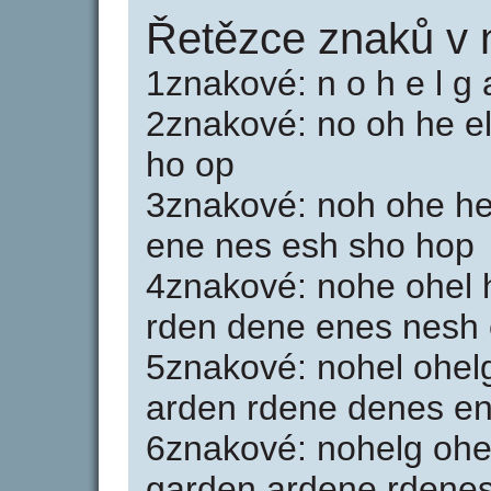
Řetězce znaků v 
1znakové: n o h e l g a
2znakové: no oh he el
ho op
3znakové: noh ohe hel
ene nes esh sho hop
4znakové: nohe ohel h
rden dene enes nesh
5znakové: nohel ohelg
arden rdene denes e
6znakové: nohelg ohel
garden ardene rdene