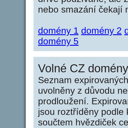
nebo smazání čekají na
domény 1
domény 2
domény 5
Volné CZ domény 
Seznam expirovaných 
uvolněny z důvodu neu
prodloužení. Expirov
jsou roztříděny podle k
součtem hvězdiček ce