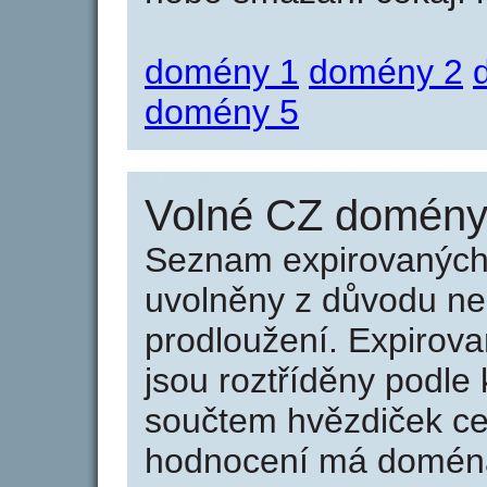
domény 1
domény 2
domény 5
Volné CZ domény 
Seznam expirovaných 
uvolněny z důvodu neu
prodloužení. Expirov
jsou roztříděny podle k
součtem hvězdiček ce
hodnocení má doména 