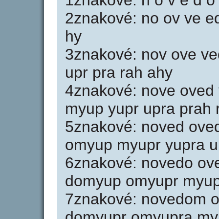
1znakové: n o v e d o 
2znakové: no ov ve e
hy
3znakové: nov ove v
upr pra rah ahy
4znakové: nove ove
myup yupr upra prah 
5znakové: noved ov
omyup myupr yupra u
6znakové: novedo o
domyup omyupr myup
7znakové: novedom 
domyupr omyupra my