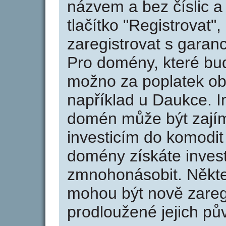
názvem a bez číslic a
tlačítko "Registrovat
zaregistrovat s garan
Pro domény, které bud
možno za poplatek obj
například u Daukce. I
domén může být zajím
investicím do komodit 
domény získáte invest
zmnohonásobit. Někte
mohou být nově zareg
prodloužené jejich pův