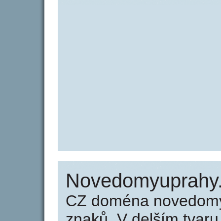
Novedomyuprahy.
CZ doména novedomy
znaků. V delším tvar