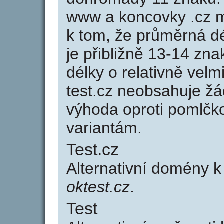
www a koncovky .cz 
k tom, že průměrná d
je přibližně 13-14 zna
délky o relativně ve
test.cz neobsahuje žá
výhoda oproti poml
variantám.
Test.cz
Alternativní domény 
oktest.cz
.
Test