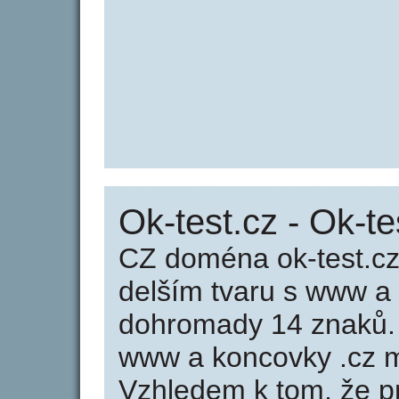
Ok-test.cz - Ok-te
CZ doména ok-test.cz
delším tvaru s www a
dohromady 14 znaků.
www a koncovky .cz m
Vzhledem k tom, že p