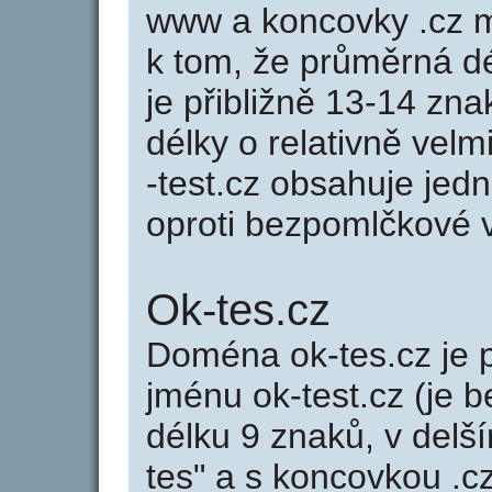
www a koncovky .cz 
k tom, že průměrná d
je přibližně 13-14 zna
délky o relativně ve
-test.cz obsahuje jed
oproti bezpomlčkové var
Ok-tes.cz
Doména ok-tes.cz j
jménu ok-test.cz (je 
délku 9 znaků, v delší
tes" a s koncovkou .c