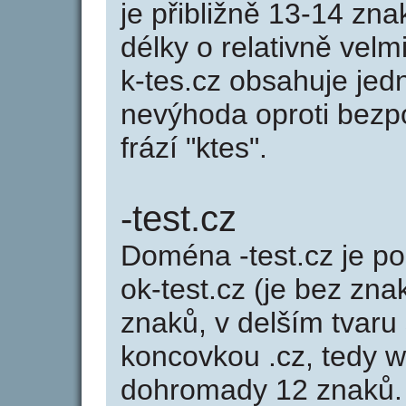
je přibližně 13-14 zna
délky o relativně ve
k-tes.cz obsahuje jed
nevýhoda oproti bezpo
frází "ktes".
-test.cz
Doména -test.cz je 
ok-test.cz (je bez zna
znaků, v delším tvaru 
koncovkou .cz, tedy w
dohromady 12 znaků. 