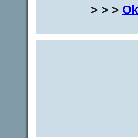
> > >
Ok