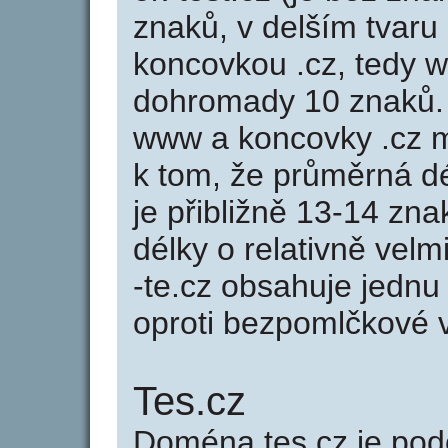
znaků, v delším tvaru 
koncovkou .cz, tedy 
dohromady 10 znaků.
www a koncovky .cz 
k tom, že průměrná d
je přibližně 13-14 zna
délky o relativně ve
-te.cz obsahuje jednu
oproti bezpomlčkové va
Tes.cz
Doména tes.cz je p