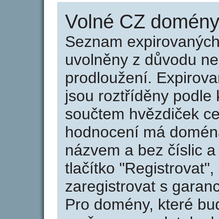
Volné CZ domény 
Seznam expirovaných 
uvolněny z důvodu neu
prodloužení. Expirov
jsou roztříděny podle k
součtem hvězdiček ce
hodnocení má doména 
názvem a bez číslic a
tlačítko "Registrovat
zaregistrovat s garan
Pro domény, které bud