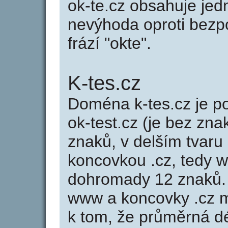
ok-te.cz obsahuje jed
nevýhoda oproti bezpo
frází "okte".
K-tes.cz
Doména k-tes.cz je
ok-test.cz (je bez zna
znaků, v delším tvaru 
koncovkou .cz, tedy 
dohromady 12 znaků.
www a koncovky .cz 
k tom, že průměrná d