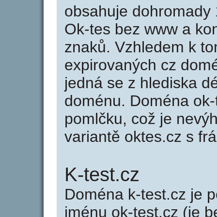
obsahuje dohromady 
Ok-tes bez www a kon
znaků. Vzhledem k to
expirovaných cz domén
jedná se z hlediska dé
doménu. Doména ok-t
pomlčku, což je nevý
variantě oktes.cz s frá
K-test.cz
Doména k-test.cz je
jménu ok-test.cz (je b