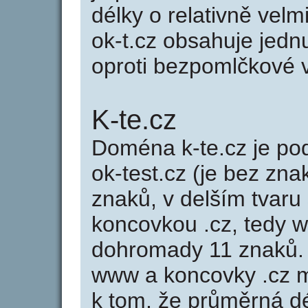
délky o relativně ve
ok-t.cz obsahuje jedn
oproti bezpomlčkové va
K-te.cz
Doména k-te.cz je 
ok-test.cz (je bez zna
znaků, v delším tvaru 
koncovkou .cz, tedy 
dohromady 11 znaků.
www a koncovky .cz 
k tom, že průměrná d