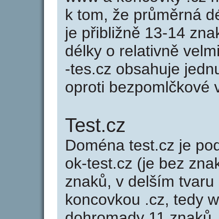
k tom, že průměrná d
je přibližně 13-14 zna
délky o relativně ve
-tes.cz obsahuje jedn
oproti bezpomlčkové va
Test.cz
Doména test.cz je p
ok-test.cz (je bez zna
znaků, v delším tvaru 
koncovkou .cz, tedy 
dohromady 11 znaků.