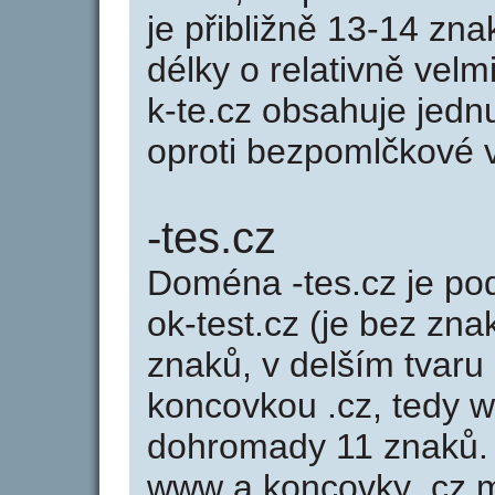
je přibližně 13-14 zna
délky o relativně ve
k-te.cz obsahuje jedn
oproti bezpomlčkové va
-tes.cz
Doména -tes.cz je 
ok-test.cz (je bez zna
znaků, v delším tvaru 
koncovkou .cz, tedy 
dohromady 11 znaků.
www a koncovky .cz 