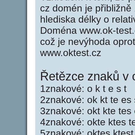
cz domén je přibližně
hlediska délky o rela
Doména www.ok-test.
což je nevýhoda opro
www.oktest.cz
Řetězce znaků v o
1znakové: o k t e s t
2znakové: ok kt te es 
3znakové: okt kte tes 
4znakové: okte ktes t
5znakové: oktes ktest