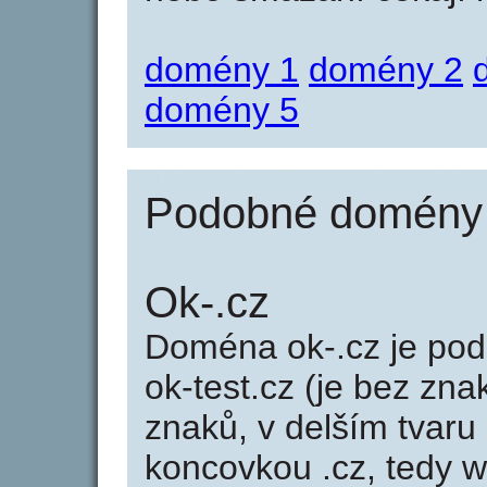
domény 1
domény 2
domény 5
Podobné domény j
Ok-.cz
Doména ok-.cz je p
ok-test.cz (je bez zna
znaků, v delším tvaru 
koncovkou .cz, tedy 