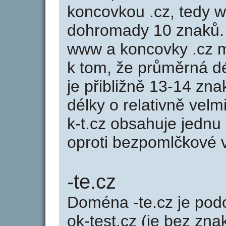
koncovkou .cz, tedy w
dohromady 10 znaků.
www a koncovky .cz 
k tom, že průměrná d
je přibližně 13-14 zna
délky o relativně ve
k-t.cz obsahuje jednu
oproti bezpomlčkové var
-te.cz
Doména -te.cz je p
ok-test.cz (je bez zna