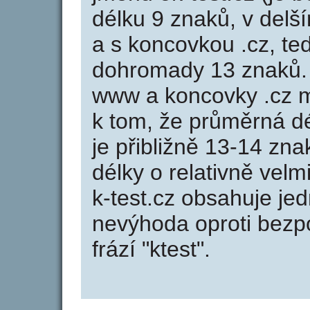
délku 9 znaků, v delší
a s koncovkou .cz, te
dohromady 13 znaků.
www a koncovky .cz 
k tom, že průměrná d
je přibližně 13-14 zna
délky o relativně ve
k-test.cz obsahuje je
nevýhoda oproti bezpo
frází "ktest".