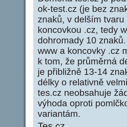
ok-test.cz (je bez zna
znaků, v delším tvaru 
koncovkou .cz, tedy 
dohromady 10 znaků.
www a koncovky .cz 
k tom, že průměrná d
je přibližně 13-14 zna
délky o relativně ve
tes.cz neobsahuje žá
výhoda oproti poml
variantám.
Tes.cz