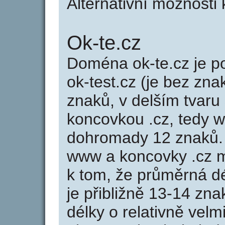
Alternativní možnosti 
Ok-te.cz
Doména ok-te.cz je
ok-test.cz (je bez zna
znaků, v delším tvaru 
koncovkou .cz, tedy 
dohromady 12 znaků.
www a koncovky .cz 
k tom, že průměrná d
je přibližně 13-14 zna
délky o relativně ve