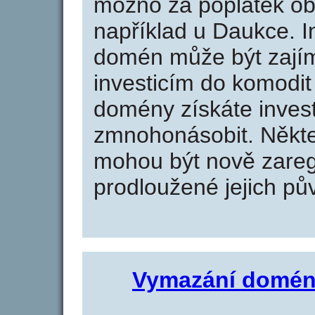
možno za poplatek obj
například u Daukce. I
domén může být zajím
investicím do komodit 
domény získáte invest
zmnohonásobit. Někte
mohou být nově zareg
prodloužené jejich pův
Vymazání domén