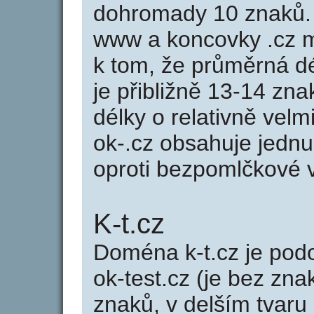
dohromady 10 znaků.
www a koncovky .cz 
k tom, že průměrná d
je přibližně 13-14 zna
délky o relativně ve
ok-.cz obsahuje jedn
oproti bezpomlčkové va
K-t.cz
Doména k-t.cz je po
ok-test.cz (je bez zna
znaků, v delším tvaru 