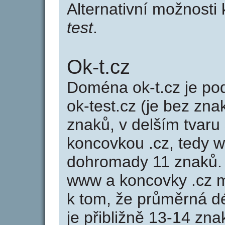
Alternativní možnosti
test
.
Ok-t.cz
Doména ok-t.cz je 
ok-test.cz (je bez zna
znaků, v delším tvaru 
koncovkou .cz, tedy 
dohromady 11 znaků.
www a koncovky .cz 
k tom, že průměrná d
je přibližně 13-14 zna