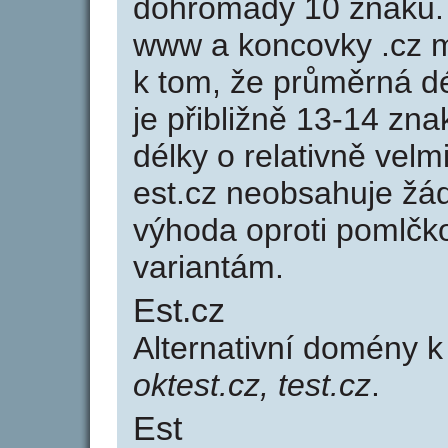
dohromady 10 znaků.
www a koncovky .cz 
k tom, že průměrná d
je přibližně 13-14 zna
délky o relativně ve
est.cz neobsahuje žá
výhoda oproti poml
variantám.
Est.cz
Alternativní domény 
oktest.cz, test.cz
.
Est