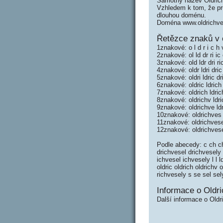
Samotný název Oldric
Vzhledem k tom, že prů
dlouhou doménu.
Doména www.oldrichve
Řetězce znaků v 
1znakové: o l d r i c h 
2znakové: ol ld dr ri ic
3znakové: old ldr dri r
4znakové: oldr ldri dri
5znakové: oldri ldric d
6znakové: oldric ldric
7znakové: oldrich ldri
8znakové: oldrichv ldr
9znakové: oldrichve ld
10znakové: oldrichves 
11znakové: oldrichvese
12znakové: oldrichvese
Podle abecedy: c ch ch
drichvesel drichvesely
ichvesel ichvesely l l ld
oldric oldrich oldrichv 
richvesely s se sel se
Informace o Oldri
Další informace o Oldr