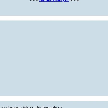
cz domény jako oldrichvesely.cz