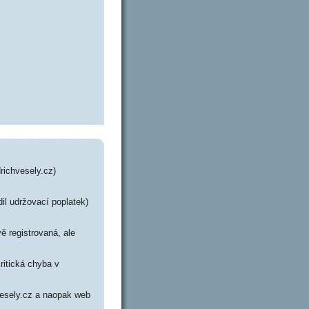
richvesely.cz)
il udržovací poplatek)
ě registrovaná, ale
ritická chyba v
hvesely.cz a naopak web