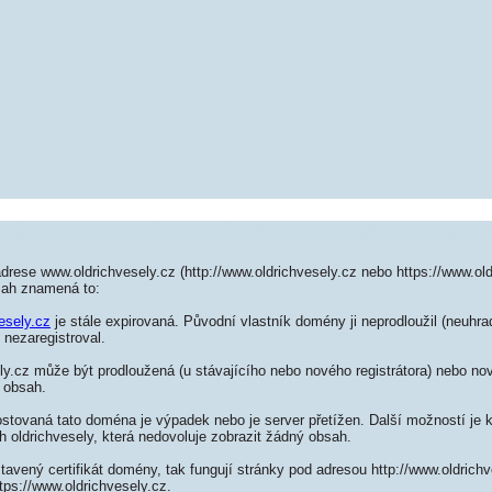
drese www.oldrichvesely.cz (http://www.oldrichvesely.cz nebo https://www.old
sah znamená to:
esely.cz
je stále expirovaná. Původní vlastník domény ji neprodloužil (neuhrad
 nezaregistroval.
y.cz může být prodloužená (u stávajícího nebo nového registrátora) nebo nov
 obsah.
ostovaná tato doména je výpadek nebo je server přetížen. Další možností je k
h oldrichvesely, která nedovoluje zobrazit žádný obsah.
tavený certifikát domény, tak fungují stránky pod adresou http://www.oldric
tps://www.oldrichvesely.cz.