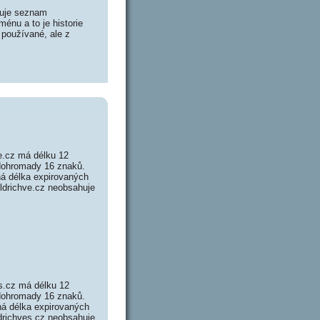
huje seznam
énu a to je historie
 používané, ale z
e.cz má délku 12
 dohromady 16 znaků.
á délka expirovaných
oldrichve.cz neobsahuje
s.cz má délku 12
 dohromady 16 znaků.
á délka expirovaných
ldrichves.cz neobsahuje