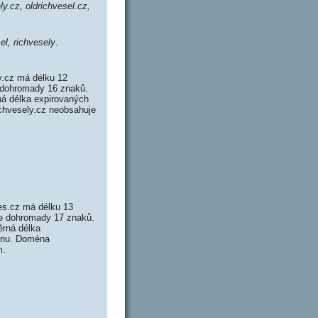
ly.cz, oldrichvesel.cz,
sel, richvesely
.
y.cz má délku 12
e dohromady 16 znaků.
á délka expirovaných
ichvesely.cz neobsahuje
es.cz má délku 13
je dohromady 17 znaků.
rná délka
ménu. Doména
m.