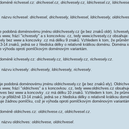
 doméně richvesel.cz:
drichvesel.cz, drichvesely.cz, ldrichvesel.cz, ldrichvese
k názvu richvesel:
drichvesel, drichvesely, ldrichvesel, ldrichvesely, oldrichve
e podobná doménovému jménu oldrichvesely.cz (je bez znaků oldr). Ichvesel
 s www, frází "ichvesely" a s koncovkou .cz, tedy www.ichvesely.cz obsahuj
ely bez www a koncovky .cz má délku 9 znaků. Vzhledem k tom, že průměrn
13-14 znaků, jedná se z hlediska délky o relativně krátkou doménu. Doména 
je výhoda oproti pomlčkovým doménovým variantám.
 doméně ichvesely.cz:
drichvesely.cz, ldrichvesely.cz, richvesely.cz
.
k názvu ichvesely:
drichvesely, ldrichvesely, richvesely
.
je podobná doménovému jménu oldrichvesely.cz (je bez znaků ely). Oldrichv
 s www, frází "oldrichves" a s koncovkou .cz, tedy www.oldrichves.cz obsahu
hves bez www a koncovky .cz má délku 10 znaků. Vzhledem k tom, že průmě
je přibližně 13-14 znaků, jedná se z hlediska délky o relativně krátkou do
uje žádnou pomlčku, což je výhoda oproti pomlčkovým doménovým variantá
 doméně oldrichves.cz:
oldrichvese.cz, oldrichvesel.cz
.
k názvu oldrichves:
oldrichvese, oldrichvesel
.