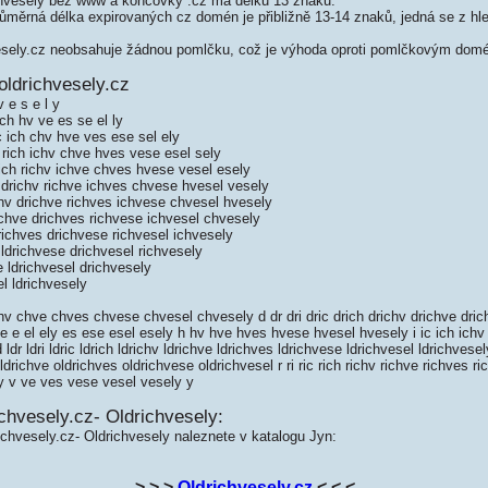
hvesely bez www a koncovky .cz má délku 13 znaků.
měrná délka expirovaných cz domén je přibližně 13-14 znaků, jedná se z hled
sely.cz neobsahuje žádnou pomlčku, což je výhoda oproti pomlčkovým dom
oldrichvesely.cz
v e s e l y
 ch hv ve es se el ly
ic ich chv hve ves ese sel ely
c rich ichv chve hves vese esel sely
rich richv ichve chves hvese vesel esely
h drichv richve ichves chvese hvesel vesely
chv drichve richves ichvese chvesel hvesely
ichve drichves richvese ichvesel chvesely
richves drichvese richvesel ichvesely
ldrichvese drichvesel richvesely
 ldrichvesel drichvesely
l ldrichvesely
v chve chves chvese chvesel chvesely d dr dri dric drich drichv drichve dri
 e e el ely es ese esel esely h hv hve hves hvese hvesel hvesely i ic ich ich
 ldr ldri ldric ldrich ldrichv ldrichve ldrichves ldrichvese ldrichvesel ldrichvesely
oldrichve oldrichves oldrichvese oldrichvesel r ri ric rich richv richve richves r
ly v ve ves vese vesel vesely y
chvesely.cz- Oldrichvesely:
ichvesely.cz- Oldrichvesely naleznete v katalogu Jyn:
> > >
Oldrichvesely.cz
< < <