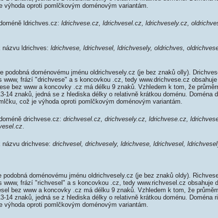
je výhoda oproti pomlčkovým doménovým variantám.
 doméně ldrichves.cz:
ldrichvese.cz, ldrichvesel.cz, ldrichvesely.cz, oldrichve
k názvu ldrichves:
ldrichvese, ldrichvesel, ldrichvesely, oldrichves, oldrichves
e podobná doménovému jménu oldrichvesely.cz (je bez znaků olly). Drichve
 s www, frází "drichvese" a s koncovkou .cz, tedy www.drichvese.cz obsahuj
ese bez www a koncovky .cz má délku 9 znaků. Vzhledem k tom, že průměrn
13-14 znaků, jedná se z hlediska délky o relativně krátkou doménu. Doména 
mlčku, což je výhoda oproti pomlčkovým doménovým variantám.
 doméně drichvese.cz:
drichvesel.cz, drichvesely.cz, ldrichvese.cz, ldrichvese
vesel.cz
.
k názvu drichvese:
drichvesel, drichvesely, ldrichvese, ldrichvesel, ldrichvesel
e podobná doménovému jménu oldrichvesely.cz (je bez znaků oldy). Richvese
s www, frází "richvesel" a s koncovkou .cz, tedy www.richvesel.cz obsahuje
sel bez www a koncovky .cz má délku 9 znaků. Vzhledem k tom, že průměrn
13-14 znaků, jedná se z hlediska délky o relativně krátkou doménu. Doména 
je výhoda oproti pomlčkovým doménovým variantám.