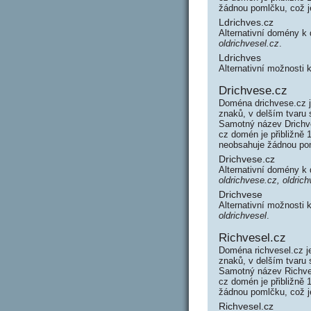
žádnou pomlčku, což 
Ldrichves.cz
Alternativní domény k
oldrichvesel.cz
.
Ldrichves
Alternativní možnosti 
Drichvese.cz
Doména drichvese.cz j
znaků, v delším tvaru
Samotný název Drichv
cz domén je přibližně 
neobsahuje žádnou po
Drichvese.cz
Alternativní domény k
oldrichvese.cz, oldrich
Drichvese
Alternativní možnosti 
oldrichvesel
.
Richvesel.cz
Doména richvesel.cz j
znaků, v delším tvaru 
Samotný název Richve
cz domén je přibližně 
žádnou pomlčku, což 
Richvesel.cz