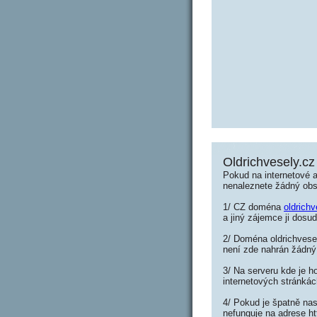
Oldrichvesely.cz
Pokud na internetové a
nenaleznete žádný ob
1/ CZ doména
oldrichv
a jiný zájemce ji dosud
2/ Doména oldrichvesel
není zde nahrán žádný
3/ Na serveru kde je h
internetových stránkác
4/ Pokud je špatně nas
nefunguje na adrese ht