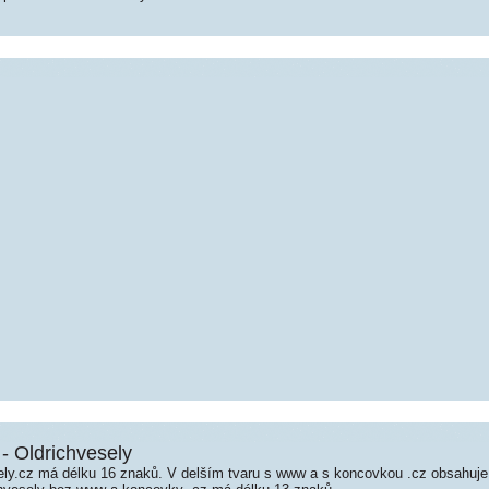
 - Oldrichvesely
ly.cz má délku 16 znaků. V delším tvaru s www a s koncovkou .cz obsahuj