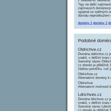
Tipy na další zajímav
zajímavých doménových 
spojená se zpětnými od
důvodu neprodloužení n
domény 1
domény 2
d
Podobné domény 
Oldrichve.cz
Doména oldrichve.cz j
znaků, v delším tvaru 
Samotný název Oldric
cz domén je přibližně 
žádnou pomlčku, což 
Oldrichve.cz
Alternativní domény k
Oldrichve
Alternativní možnosti 
Ldrichves.cz
Doména ldrichves.cz j
znaků, v delším tvaru 
Samotný název Ldrich
cz domén je přibližně 