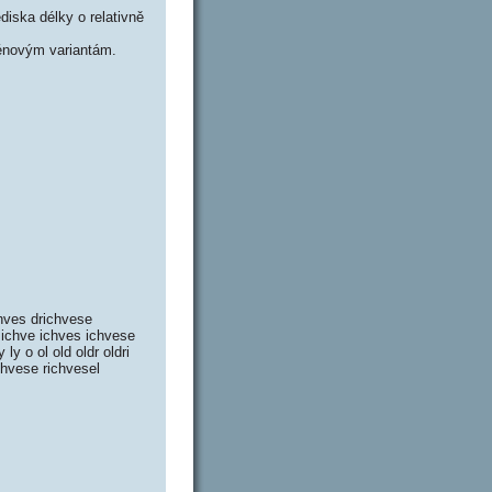
iska délky o relativně
énovým variantám.
chves drichvese
v ichve ichves ichvese
 ly o ol old oldr oldri
ichvese richvesel