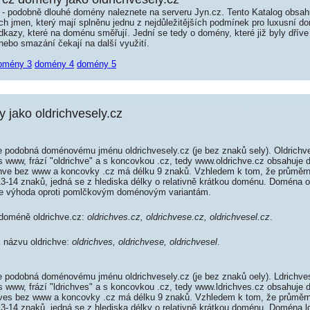
é - podobně dlouhé domény naleznete na serveru Jyn.cz. Tento Katalog obsa
jmen, který mají splněnu jednu z nejdůležitějších podmínek pro luxusní dom
kazy, které na doménu směřují. Jední se tedy o domény, které již byly dříve
ebo smazání čekají na další využití.
omény 3
domény 4
domény 5
jako oldrichvesely.cz
e podobná doménovému jménu oldrichvesely.cz (je bez znaků sely). Oldrichv
s www, frází "oldrichve" a s koncovkou .cz, tedy www.oldrichve.cz obsahuje
hve bez www a koncovky .cz má délku 9 znaků. Vzhledem k tom, že průměrn
13-14 znaků, jedná se z hlediska délky o relativně krátkou doménu. Doména 
je výhoda oproti pomlčkovým doménovým variantám.
 doméně oldrichve.cz:
oldrichves.cz, oldrichvese.cz, oldrichvesel.cz
.
k názvu oldrichve:
oldrichves, oldrichvese, oldrichvesel
.
e podobná doménovému jménu oldrichvesely.cz (je bez znaků oely). Ldrichve
s www, frází "ldrichves" a s koncovkou .cz, tedy www.ldrichves.cz obsahuje
ves bez www a koncovky .cz má délku 9 znaků. Vzhledem k tom, že průměrn
13-14 znaků, jedná se z hlediska délky o relativně krátkou doménu. Doména 