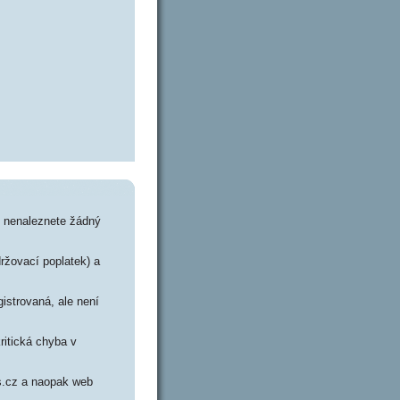
) nenaleznete žádný
držovací poplatek) a
istrovaná, ale není
ritická chyba v
os.cz a naopak web