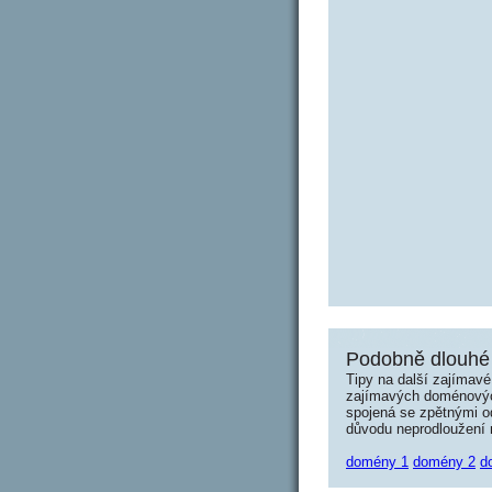
Podobně dlouhé 
Tipy na další zajímav
zajímavých doménových 
spojená se zpětnými od
důvodu neprodloužení n
domény 1
domény 2
d