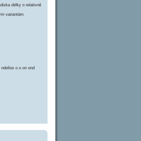
iska délky o relativně
ým variantám.
io ndelios o o on ond