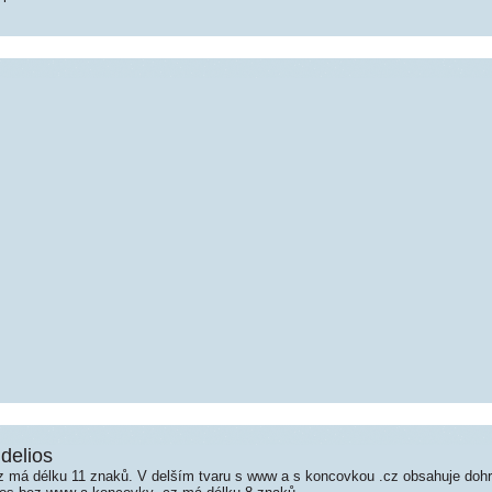
delios
 má délku 11 znaků. V delším tvaru s www a s koncovkou .cz obsahuje doh