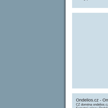
Ondelios.cz - On
CZ doména ondelios.cz