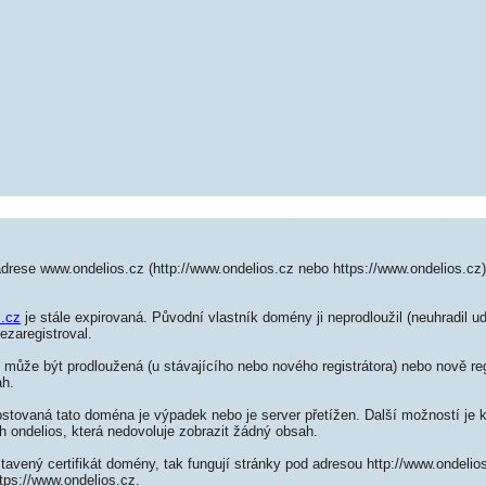
drese www.ondelios.cz (http://www.ondelios.cz nebo https://www.ondelios.cz
s.cz
je stále expirovaná. Původní vlastník domény ji neprodloužil (neuhradil u
ezaregistroval.
může být prodloužená (u stávajícího nebo nového registrátora) nebo nově reg
ah.
ostovaná tato doména je výpadek nebo je server přetížen. Další možností je k
h ondelios, která nedovoluje zobrazit žádný obsah.
tavený certifikát domény, tak fungují stránky pod adresou http://www.ondeli
tps://www.ondelios.cz.