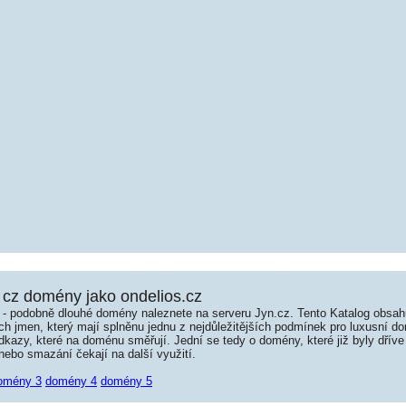
cz domény jako ondelios.cz
é - podobně dlouhé domény naleznete na serveru Jyn.cz. Tento Katalog obsa
jmen, který mají splněnu jednu z nejdůležitějších podmínek pro luxusní dom
kazy, které na doménu směřují. Jední se tedy o domény, které již byly dříve
ebo smazání čekají na další využití.
omény 3
domény 4
domény 5