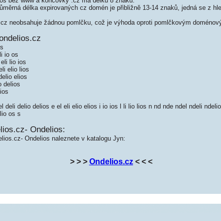
os bez www a koncovky .cz má délku 8 znaků.
měrná délka expirovaných cz domén je přibližně 13-14 znaků, jedná se z hled
cz neobsahuje žádnou pomlčku, což je výhoda oproti pomlčkovým doménov
ondelios.cz
 s
i io os
li lio ios
i elio lios
elio elios
o delios
ios
eli delio delios e el eli elio elios i io ios l li lio lios n nd nde ndel ndeli ndel
lio os s
ios.cz- Ondelios:
lios.cz- Ondelios naleznete v katalogu Jyn:
> > >
Ondelios.cz
< < <