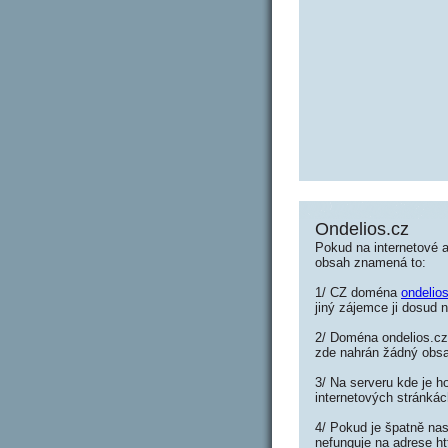
Ondelios.cz
Pokud na internetové a
obsah znamená to:
1/ CZ doména
ondelio
jiný zájemce ji dosud n
2/ Doména ondelios.cz 
zde nahrán žádný obs
3/ Na serveru kde je h
internetových stránkác
4/ Pokud je špatně nas
nefunguje na adrese ht