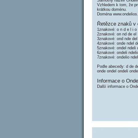
Samotný název Ondeli
Vzhledem k tom, že prů
krátkou doménu.
Doména www.ondelios.
Řetězce znaků v 
1znakové: o n d e l i o
2znakové: on nd de el l
3znakové: ond nde del e
4znakové: onde ndel del
5znakové: ondel ndeli d
6znakové: ondeli ndeli
7znakové: ondelio ndel
Podle abecedy: d de del d
onde ondel ondeli onde
Informace o Ondel
Další informace o Onde