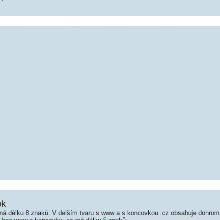
ok
á délku 8 znaků. V delším tvaru s www a s koncovkou .cz obsahuje dohrom