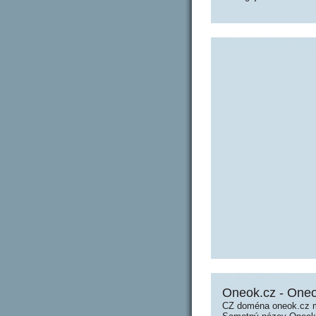
Oneok.cz - One
CZ doména oneok.cz m