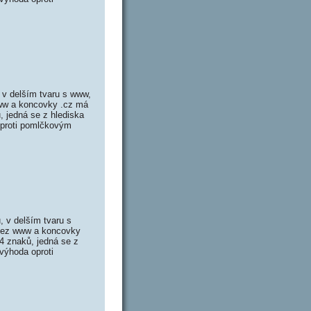
v delším tvaru s www,
www a koncovky .cz má
 jedná se z hlediska
oproti pomlčkovým
 v delším tvaru s
 bez www a koncovky
4 znaků, jedná se z
výhoda oproti