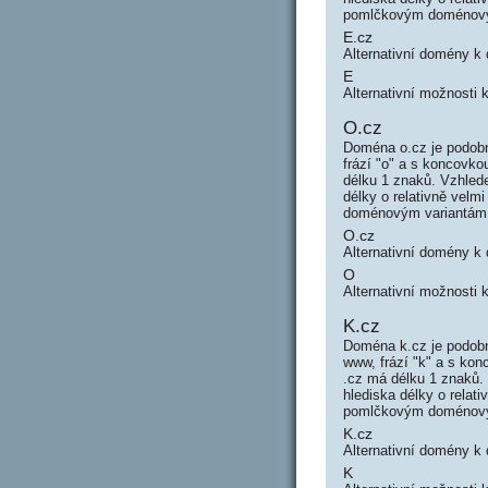
pomlčkovým doménový
E.cz
Alternativní domény k
E
Alternativní možnosti 
O.cz
Doména o.cz je podobn
frází "o" a s koncovk
délku 1 znaků. Vzhled
délky o relativně vel
doménovým variantám
O.cz
Alternativní domény k
O
Alternativní možnosti 
K.cz
Doména k.cz je podobn
www, frází "k" a s k
.cz má délku 1 znaků.
hlediska délky o rela
pomlčkovým doménový
K.cz
Alternativní domény k
K