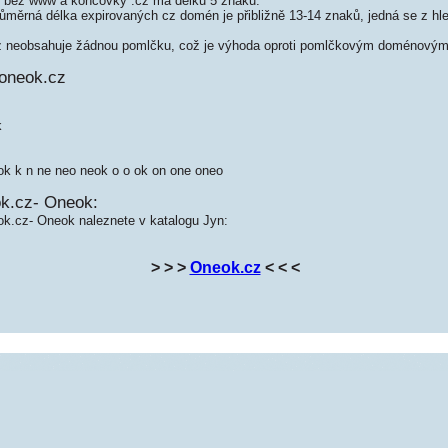
bez www a koncovky .cz má délku 5 znaků.
měrná délka expirovaných cz domén je přibližně 13-14 znaků, jedná se z hled
neobsahuje žádnou pomlčku, což je výhoda oproti pomlčkovým doménovým
oneok.cz
k
ok k n ne neo neok o o ok on one oneo
k.cz- Oneok:
ok.cz- Oneok naleznete v katalogu Jyn:
> > >
Oneok.cz
< < <