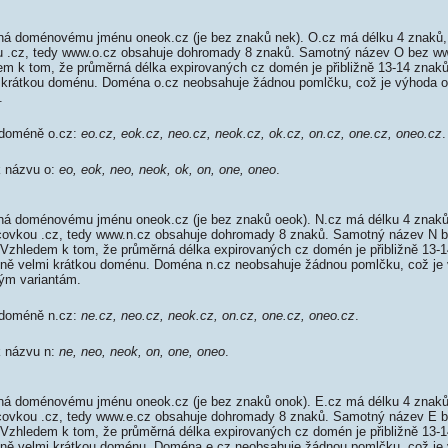
á doménovému jménu oneok.cz (je bez znaků nek). O.cz má délku 4 znaků, 
ou .cz, tedy www.o.cz obsahuje dohromady 8 znaků. Samotný název O bez 
em k tom, že průměrná délka expirovaných cz domén je přibližně 13-14 znaků,
mi krátkou doménu. Doména o.cz neobsahuje žádnou pomlčku, což je výhoda 
.
 doméně o.cz:
eo.cz, eok.cz, neo.cz, neok.cz, ok.cz, on.cz, one.cz, oneo.cz
.
k názvu o:
eo, eok, neo, neok, ok, on, one, oneo
.
á doménovému jménu oneok.cz (je bez znaků oeok). N.cz má délku 4 znaků,
oncovkou .cz, tedy www.n.cz obsahuje dohromady 8 znaků. Samotný název N
 Vzhledem k tom, že průměrná délka expirovaných cz domén je přibližně 13-1
tivně velmi krátkou doménu. Doména n.cz neobsahuje žádnou pomlčku, což je 
m variantám.
 doméně n.cz:
ne.cz, neo.cz, neok.cz, on.cz, one.cz, oneo.cz
.
k názvu n:
ne, neo, neok, on, one, oneo
.
á doménovému jménu oneok.cz (je bez znaků onok). E.cz má délku 4 znaků,
oncovkou .cz, tedy www.e.cz obsahuje dohromady 8 znaků. Samotný název E
 Vzhledem k tom, že průměrná délka expirovaných cz domén je přibližně 13-1
tivně velmi krátkou doménu. Doména e.cz neobsahuje žádnou pomlčku, což je 