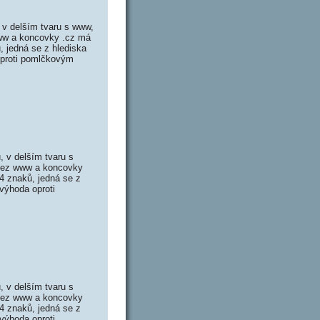
v delším tvaru s www,
www a koncovky .cz má
 jedná se z hlediska
oproti pomlčkovým
 v delším tvaru s
 bez www a koncovky
4 znaků, jedná se z
výhoda oproti
 v delším tvaru s
 bez www a koncovky
4 znaků, jedná se z
výhoda oproti