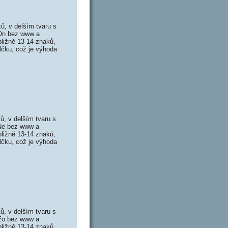
, v delším tvaru s
 On bez www a
ližně 13-14 znaků,
lčku, což je výhoda
, v delším tvaru s
 Ne bez www a
ližně 13-14 znaků,
lčku, což je výhoda
, v delším tvaru s
 Eo bez www a
ližně 13-14 znaků,