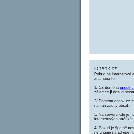
Oneok.cz
Pokud na internetové 
znamená to:
1/ CZ doména
oneok.c
zájemce ji dosud nezar
2/ Doména oneok.cz můž
nahrán žádný obsah.
3/ Na serveru kde je h
internetových stránkác
4/ Pokud je špatně nas
nefunguje na adrese h