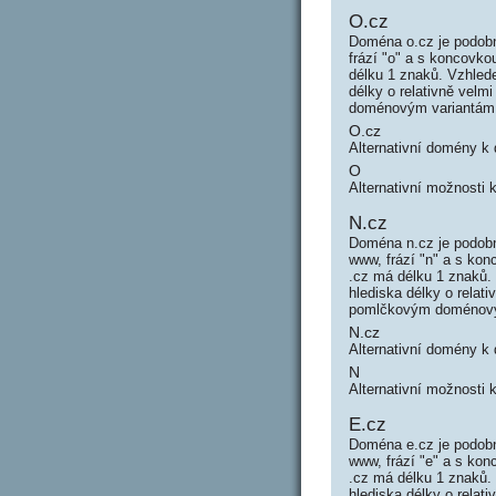
O.cz
Doména o.cz je podobn
frází "o" a s koncovk
délku 1 znaků. Vzhled
délky o relativně vel
doménovým variantám
O.cz
Alternativní domény k
O
Alternativní možnosti 
N.cz
Doména n.cz je podobn
www, frází "n" a s k
.cz má délku 1 znaků.
hlediska délky o rela
pomlčkovým doménový
N.cz
Alternativní domény k
N
Alternativní možnosti 
E.cz
Doména e.cz je podobn
www, frází "e" a s k
.cz má délku 1 znaků.
hlediska délky o rela