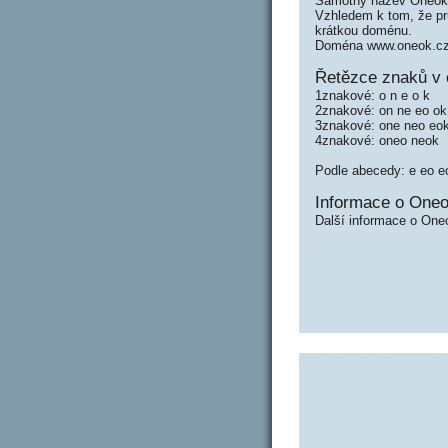
Samotný název Oneok 
Vzhledem k tom, že prů
krátkou doménu.
Doména www.oneok.cz 
Řetězce znaků v 
1znakové: o n e o k
2znakové: on ne eo ok
3znakové: one neo eo
4znakové: oneo neok
Podle abecedy: e eo e
Informace o Oneo
Další informace o One