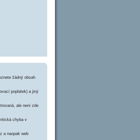
leznete žádný obsah
ovací poplatek) a jiný
trovaná, ale není zde
ritická chyba v
.cz a naopak web