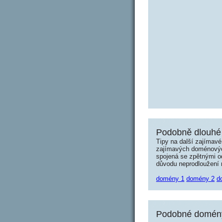
Podobně dlouhé
Tipy na další zajímav
zajímavých doménových 
spojená se zpětnými od
důvodu neprodloužení n
domény 1
domény 2
d
Podobné domény