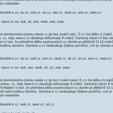
m variantám.
 doméně e.cz:
eo.cz, eok.cz, ne.cz, neo.cz, neok.cz, one.cz, oneo.cz
.
k názvu e:
eo, eok, ne, neo, neok, one, oneo
.
á doménovému jménu oneok.cz (je bez znaků nek). O.cz má délku 4 znaků, 
ou .cz, tedy www.o.cz obsahuje dohromady 8 znaků. Samotný název O bez 
em k tom, že průměrná délka expirovaných cz domén je přibližně 13-14 znaků,
mi krátkou doménu. Doména o.cz neobsahuje žádnou pomlčku, což je výhoda 
.
 doméně o.cz:
eo.cz, eok.cz, neo.cz, neok.cz, ok.cz, on.cz, one.cz, oneo.cz
.
k názvu o:
eo, eok, neo, neok, ok, on, one, oneo
.
á doménovému jménu oneok.cz (je bez znaků oneo). K.cz má délku 4 znaků,
oncovkou .cz, tedy www.k.cz obsahuje dohromady 8 znaků. Samotný název K
 Vzhledem k tom, že průměrná délka expirovaných cz domén je přibližně 13-1
tivně velmi krátkou doménu. Doména k.cz neobsahuje žádnou pomlčku, což je 
m variantám.
 doméně k.cz:
eok.cz, neok.cz, ok.cz
.