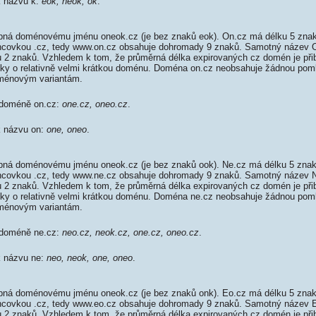
k názvu k:
eok, neok, ok
.
ná doménovému jménu oneok.cz (je bez znaků eok). On.cz má délku 5 znaků
koncovkou .cz, tedy www.on.cz obsahuje dohromady 9 znaků. Samotný název
 2 znaků. Vzhledem k tom, že průměrná délka expirovaných cz domén je přib
élky o relativně velmi krátkou doménu. Doména on.cz neobsahuje žádnou pom
ménovým variantám.
 doméně on.cz:
one.cz, oneo.cz
.
k názvu on:
one, oneo
.
ná doménovému jménu oneok.cz (je bez znaků ook). Ne.cz má délku 5 znaků
oncovkou .cz, tedy www.ne.cz obsahuje dohromady 9 znaků. Samotný název
 2 znaků. Vzhledem k tom, že průměrná délka expirovaných cz domén je přib
élky o relativně velmi krátkou doménu. Doména ne.cz neobsahuje žádnou pom
ménovým variantám.
 doméně ne.cz:
neo.cz, neok.cz, one.cz, oneo.cz
.
k názvu ne:
neo, neok, one, oneo
.
ná doménovému jménu oneok.cz (je bez znaků onk). Eo.cz má délku 5 znaků
oncovkou .cz, tedy www.eo.cz obsahuje dohromady 9 znaků. Samotný název
 2 znaků. Vzhledem k tom, že průměrná délka expirovaných cz domén je přib