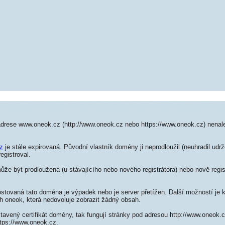
adrese www.oneok.cz (http://www.oneok.cz nebo https://www.oneok.cz) nena
z
je stále expirovaná. Původní vlastník domény ji neprodloužil (neuhradil udrž
egistroval.
e být prodloužená (u stávajícího nebo nového registrátora) nebo nově regis
ostovaná tato doména je výpadek nebo je server přetížen. Další možností je k
h oneok, která nedovoluje zobrazit žádný obsah.
tavený certifikát domény, tak fungují stránky pod adresou http://www.oneok
ttps://www.oneok.cz.