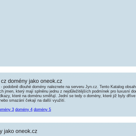
 cz domény jako oneok.cz
é - podobně dlouhé domény naleznete na serveru Jyn.cz. Tento Katalog obsa
jmen, který mají splněnu jednu z nejdůležitějších podmínek pro luxusní dom
kazy, které na doménu směřují. Jední se tedy o domény, které již byly dříve
ebo smazání čekají na další využití.
omény 3
domény 4
domény 5
 jako oneok.cz