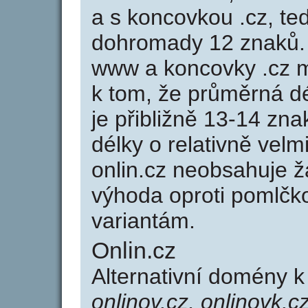
a s koncovkou .cz, te
dohromady 12 znaků.
www a koncovky .cz 
k tom, že průměrná d
je přibližně 13-14 zna
délky o relativně ve
onlin.cz neobsahuje 
výhoda oproti poml
variantám.
Onlin.cz
Alternativní domény 
onlinov.cz, onlinovk.c