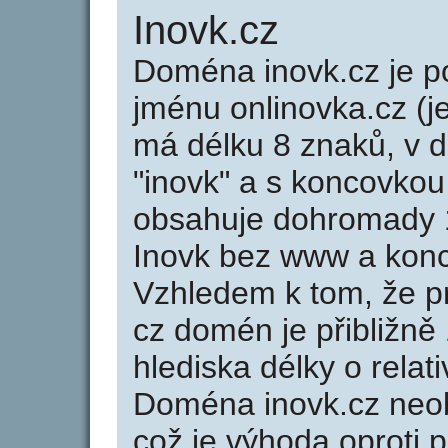
Inovk.cz
Doména inovk.cz je
jménu onlinovka.cz (j
má délku 8 znaků, v d
"inovk" a s koncovkou
obsahuje dohromady 
Inovk bez www a konc
Vzhledem k tom, že p
cz domén je přibližně
hlediska délky o rela
Doména inovk.cz neo
což je výhoda oprot