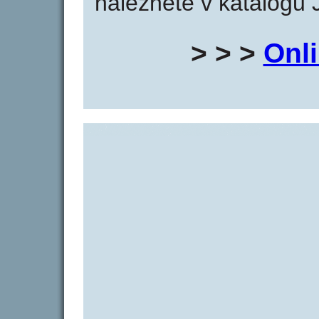
naleznete v katalogu 
> > >
Onl