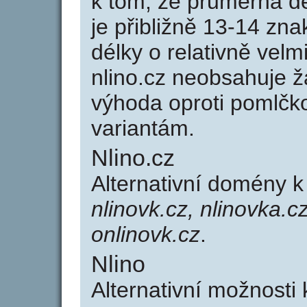
k tom, že průměrná d
je přibližně 13-14 zna
délky o relativně ve
nlino.cz neobsahuje 
výhoda oproti poml
variantám.
Nlino.cz
Alternativní domény 
nlinovk.cz, nlinovka.cz
onlinovk.cz
.
Nlino
Alternativní možnosti 