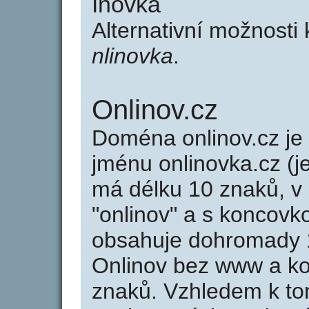
Inovka
Alternativní možnosti
nlinovka
.
Onlinov.cz
Doména onlinov.cz j
jménu onlinovka.cz (j
má délku 10 znaků, v 
"onlinov" a s koncovk
obsahuje dohromady 
Onlinov bez www a ko
znaků. Vzhledem k to