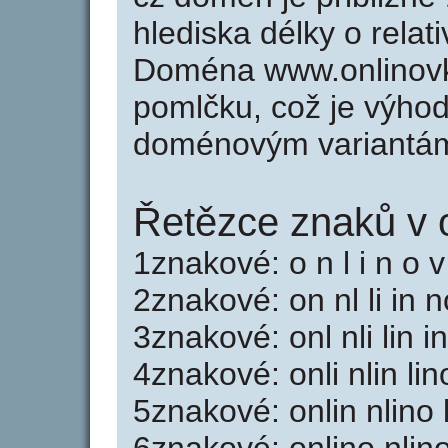
hlediska délky o rela
Doména www.onlinovk
pomlčku, což je výho
doménovým variantá
Řetězce znaků v 
1znakové: o n l i n o v
2znakové: on nl li in 
3znakové: onl nli lin 
4znakové: onli nlin li
5znakové: onlin nlino 