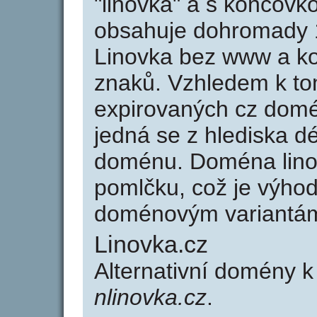
"linovka" a s koncovk
obsahuje dohromady 
Linovka bez www a ko
znaků. Vzhledem k to
expirovaných cz domén
jedná se z hlediska dé
doménu. Doména lino
pomlčku, což je výho
doménovým variantá
Linovka.cz
Alternativní domény k
nlinovka.cz
.