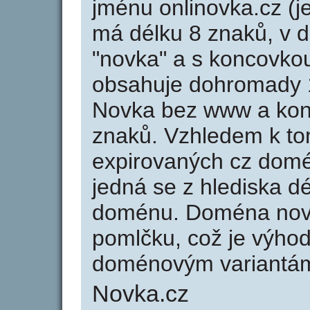
jménu onlinovka.cz (j
má délku 8 znaků, v d
"novka" a s koncovko
obsahuje dohromady 
Novka bez www a kon
znaků. Vzhledem k to
expirovaných cz domén
jedná se z hlediska dé
doménu. Doména nov
pomlčku, což je výho
doménovým variantá
Novka.cz