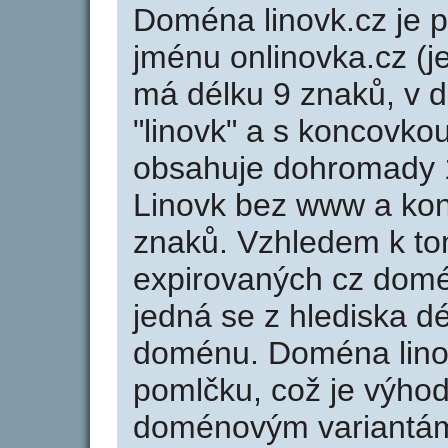
Doména linovk.cz je
jménu onlinovka.cz (j
má délku 9 znaků, v d
"linovk" a s koncovkou
obsahuje dohromady 
Linovk bez www a kon
znaků. Vzhledem k to
expirovaných cz domén
jedná se z hlediska dé
doménu. Doména lino
pomlčku, což je výho
doménovým variantá