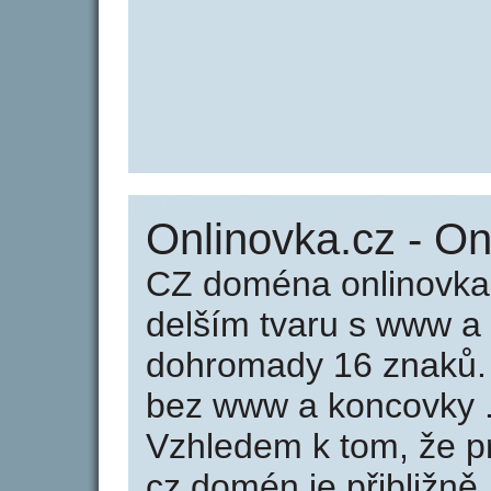
Onlinovka.cz - On
CZ doména onlinovka.
delším tvaru s www a
dohromady 16 znaků.
bez www a koncovky .
Vzhledem k tom, že p
cz domén je přibližně