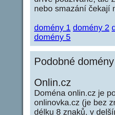
nebo smazání čekají na
domény 1
domény 2
domény 5
Podobné domény j
Onlin.cz
Doména onlin.cz je 
onlinovka.cz (je bez 
délku 8 znaků, v delší