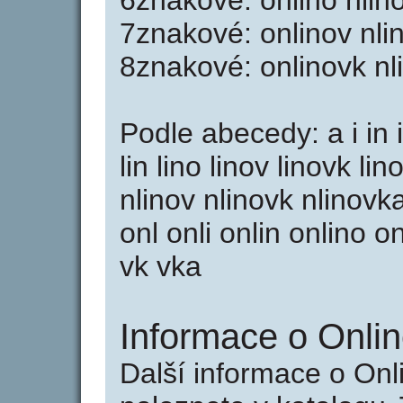
6znakové: onlino nlino
7znakové: onlinov nli
8znakové: onlinovk nl
Podle abecedy: a i in i
lin lino linov linovk lin
nlinov nlinovk nlinov
onl onli onlin onlino 
vk vka
Informace o Onlin
Další informace o Onl