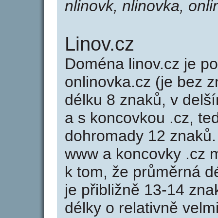
nlinovk, nlinovka, onli
Linov.cz
Doména linov.cz je 
onlinovka.cz (je bez 
délku 8 znaků, v delší
a s koncovkou .cz, te
dohromady 12 znaků.
www a koncovky .cz 
k tom, že průměrná d
je přibližně 13-14 zna
délky o relativně ve