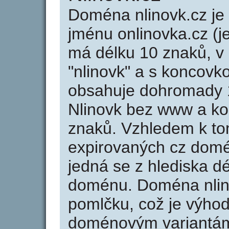
Doména nlinovk.cz j
jménu onlinovka.cz (j
má délku 10 znaků, v 
"nlinovk" a s koncovk
obsahuje dohromady 
Nlinovk bez www a ko
znaků. Vzhledem k to
expirovaných cz domén
jedná se z hlediska dé
doménu. Doména nlin
pomlčku, což je výho
doménovým variantá