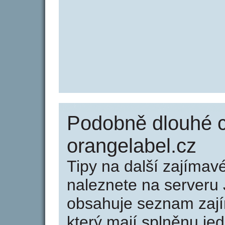
Podobně dlouhé 
orangelabel.cz
Tipy na další zajíma
naleznete na serveru 
obsahuje seznam zaj
který mají splněnu jed