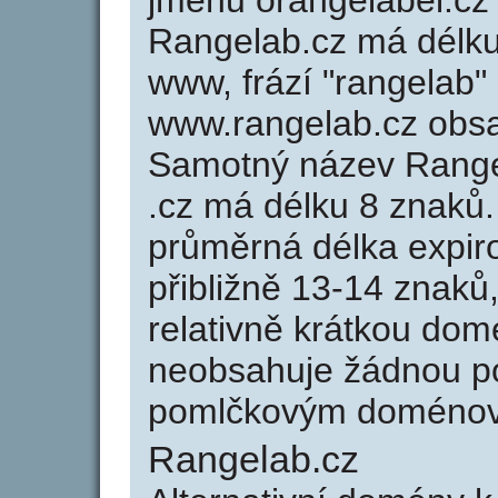
jménu orangelabel.cz 
Rangelab.cz má délku 
www, frází "rangelab"
www.rangelab.cz obs
Samotný název Range
.cz má délku 8 znaků
průměrná délka expir
přibližně 13-14 znaků,
relativně krátkou do
neobsahuje žádnou po
pomlčkovým doménov
Rangelab.cz