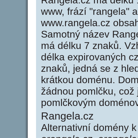
Rangela.cz má délku 1
www, frází "rangela" 
www.rangela.cz obsa
Samotný název Range
má délku 7 znaků. Vz
délka expirovaných cz
znaků, jedná se z hled
krátkou doménu. Dom
žádnou pomlčku, což j
pomlčkovým doménov
Rangela.cz
Alternativní domény 