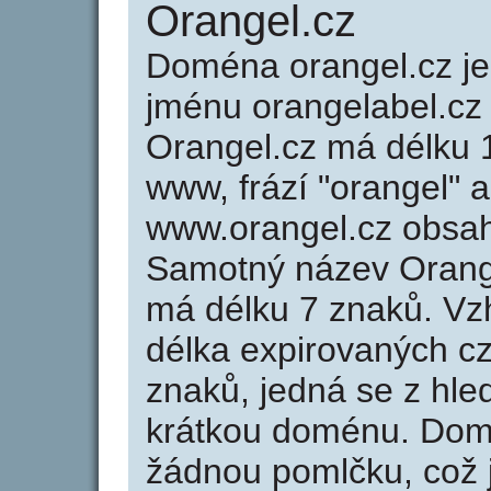
Orangel.cz
Doména orangel.cz 
jménu orangelabel.cz 
Orangel.cz má délku 1
www, frází "orangel" 
www.orangel.cz obsa
Samotný název Orang
má délku 7 znaků. Vz
délka expirovaných cz
znaků, jedná se z hled
krátkou doménu. Dom
žádnou pomlčku, což j