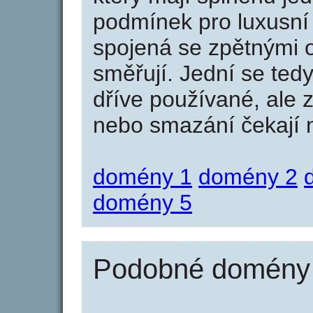
podmínek pro luxusní 
spojená se zpětnými 
směřují. Jední se tedy
dříve používané, ale 
nebo smazání čekají na
domény 1
domény 2
domény 5
Podobné domény j