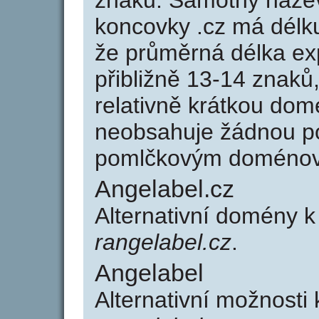
znaků. Samotný náze
koncovky .cz má délk
že průměrná délka ex
přibližně 13-14 znaků,
relativně krátkou do
neobsahuje žádnou po
pomlčkovým doménov
Angelabel.cz
Alternativní domény 
rangelabel.cz
.
Angelabel
Alternativní možnosti