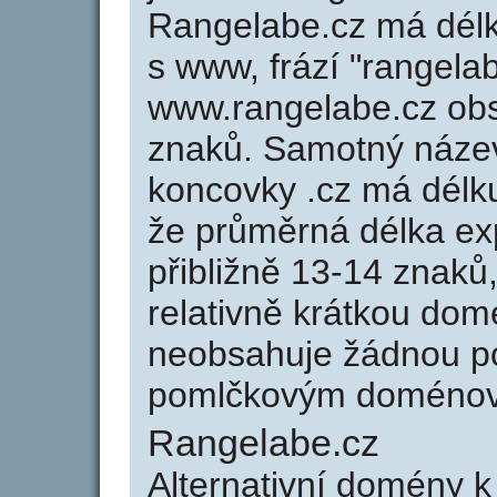
Rangelabe.cz má délk
s www, frází "rangela
www.rangelabe.cz ob
znaků. Samotný náze
koncovky .cz má délk
že průměrná délka ex
přibližně 13-14 znaků,
relativně krátkou do
neobsahuje žádnou po
pomlčkovým doménov
Rangelabe.cz
Alternativní domény 