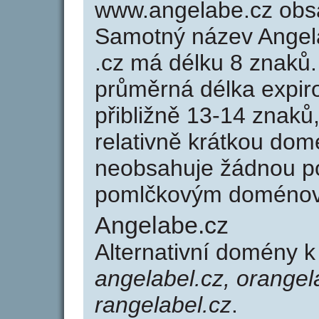
www.angelabe.cz obs
Samotný název Angel
.cz má délku 8 znaků
průměrná délka expir
přibližně 13-14 znaků,
relativně krátkou do
neobsahuje žádnou po
pomlčkovým doménov
Angelabe.cz
Alternativní domény 
angelabel.cz, orangel
rangelabel.cz
.