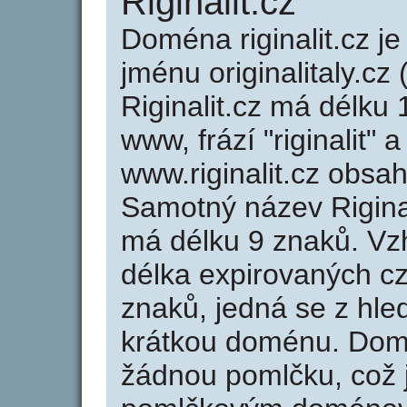
Riginalit.cz
Doména riginalit.cz
jménu originalitaly.cz 
Riginalit.cz má délku 
www, frází "riginalit" 
www.riginalit.cz obs
Samotný název Rigina
má délku 9 znaků. Vz
délka expirovaných cz
znaků, jedná se z hled
krátkou doménu. Domé
žádnou pomlčku, což j