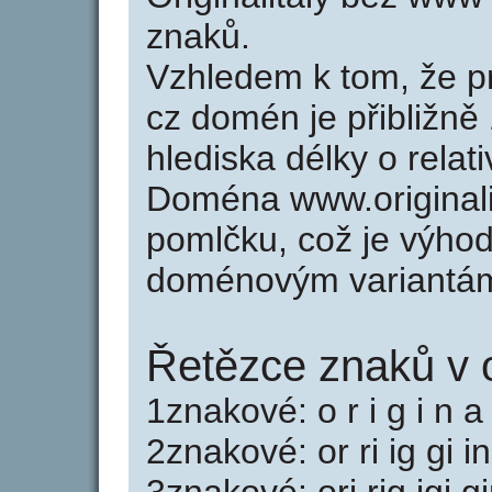
znaků.
Vzhledem k tom, že p
cz domén je přibližně
hlediska délky o rela
Doména www.originali
pomlčku, což je výho
doménovým variantá
Řetězce znaků v or
1znakové: o r i g i n a l
2znakové: or ri ig gi in n