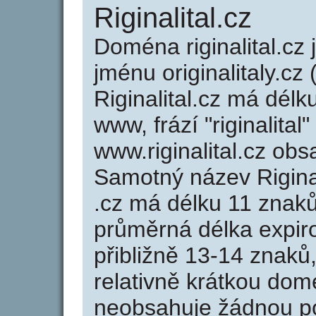
Riginalital.cz
Doména riginalital.c
jménu originalitaly.cz 
Riginalital.cz má délk
www, frází "riginalital
www.riginalital.cz ob
Samotný název Rigina
.cz má délku 11 znak
průměrná délka expir
přibližně 13-14 znaků,
relativně krátkou dom
neobsahuje žádnou po