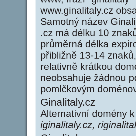
www.ginalitaly.cz ob
Samotný název Ginali
.cz má délku 10 znak
průměrná délka expir
přibližně 13-14 znaků,
relativně krátkou dom
neobsahuje žádnou po
pomlčkovým doménov
Ginalitaly.cz
Alternativní domény k
iginalitaly.cz, riginalita