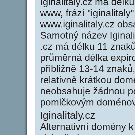
Iginalitaly.cz má délk
www, frází "iginalitaly
www.iginalitaly.cz o
Samotný název Iginal
.cz má délku 11 znak
průměrná délka expir
přibližně 13-14 znaků,
relativně krátkou dom
neobsahuje žádnou po
pomlčkovým doménov
Iginalitaly.cz
Alternativní domény k 