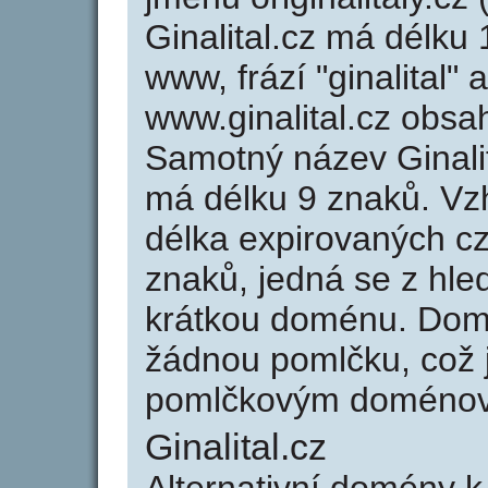
Ginalital.cz má délku 
www, frází "ginalital"
www.ginalital.cz obs
Samotný název Ginali
má délku 9 znaků. Vz
délka expirovaných cz
znaků, jedná se z hled
krátkou doménu. Domé
žádnou pomlčku, což j
pomlčkovým doménov
Ginalital.cz