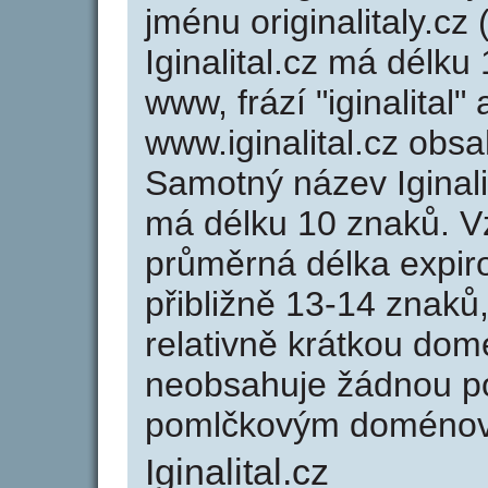
jménu originalitaly.cz 
Iginalital.cz má délku
www, frází "iginalital"
www.iginalital.cz ob
Samotný název Iginal
má délku 10 znaků. V
průměrná délka expir
přibližně 13-14 znaků,
relativně krátkou dom
neobsahuje žádnou po
pomlčkovým doménov
Iginalital.cz