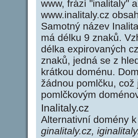
www, frází "inalitaly" 
www.inalitaly.cz obs
Samotný název Inalit
má délku 9 znaků. Vz
délka expirovaných cz
znaků, jedná se z hled
krátkou doménu. Domé
žádnou pomlčku, což j
pomlčkovým doménov
Inalitaly.cz
Alternativní domény k 
ginalitaly.cz, iginalitaly