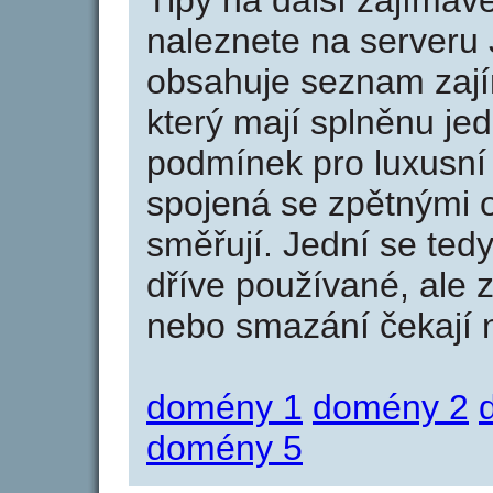
Tipy na další zajíma
naleznete na serveru 
obsahuje seznam zaj
který mají splněnu jed
podmínek pro luxusní 
spojená se zpětnými 
směřují. Jední se tedy
dříve používané, ale 
nebo smazání čekají na
domény 1
domény 2
domény 5