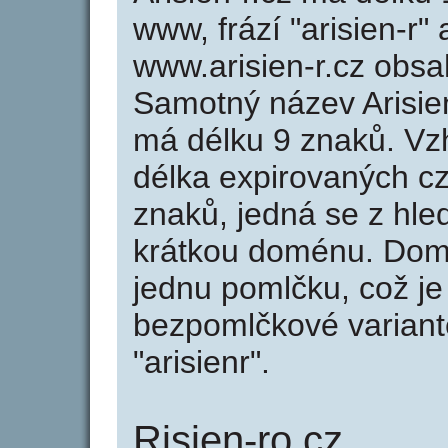
www, frází "arisien-r"
www.arisien-r.cz obs
Samotný název Arisie
má délku 9 znaků. Vz
délka expirovaných cz
znaků, jedná se z hled
krátkou doménu. Domé
jednu pomlčku, což je
bezpomlčkové variantě 
"arisienr".
Risien-ro.cz