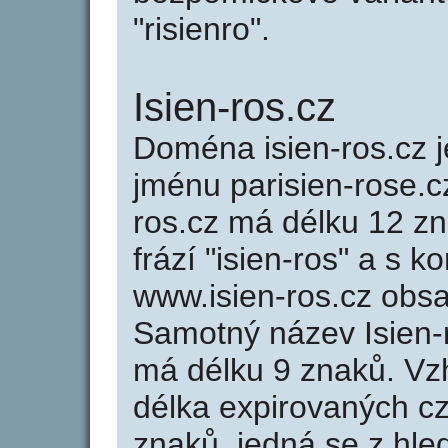
"risienro".
Isien-ros.cz
Doména isien-ros.cz
jménu parisien-rose.cz
ros.cz má délku 12 zn
frází "isien-ros" a s k
www.isien-ros.cz obs
Samotný název Isien-
má délku 9 znaků. Vz
délka expirovaných cz
znaků, jedná se z hled