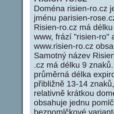
Doména risien-ro.cz
jménu parisien-rose.c
Risien-ro.cz má délku
www, frází "risien-ro"
www.risien-ro.cz obs
Samotný název Risie
.cz má délku 9 znaků
průměrná délka expir
přibližně 13-14 znaků,
relativně krátkou dom
obsahuje jednu pomlčk
bezpomlčkové variantě 