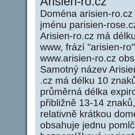
Arisien-ro.cz
Doména arisien-ro.c
jménu parisien-rose.c
Arisien-ro.cz má délk
www, frází "arisien-ro
www.arisien-ro.cz ob
Samotný název Arisie
.cz má délku 10 znak
průměrná délka expir
přibližně 13-14 znaků,
relativně krátkou dom
obsahuje jednu pomlčk