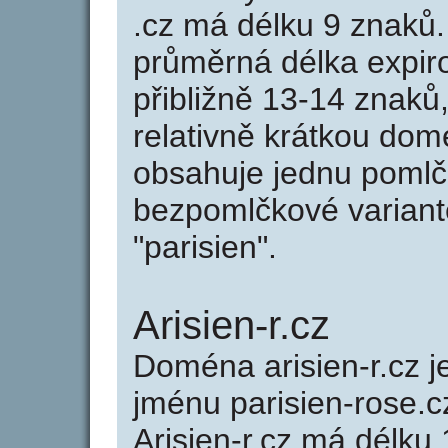
.cz má délku 9 znaků
průměrná délka expir
přibližně 13-14 znaků,
relativně krátkou do
obsahuje jednu pomlčk
bezpomlčkové variantě
"parisien".
Arisien-r.cz
Doména arisien-r.cz
jménu parisien-rose.c
Arisien-r.cz má délku 