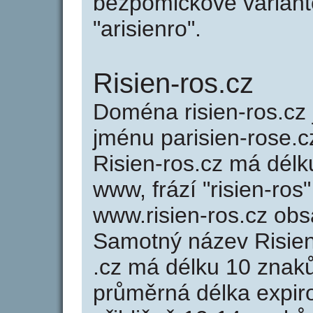
bezpomlčkové variantě 
"arisienro".
Risien-ros.cz
Doména risien-ros.c
jménu parisien-rose.c
Risien-ros.cz má délk
www, frází "risien-ros
www.risien-ros.cz ob
Samotný název Risie
.cz má délku 10 znak
průměrná délka expir