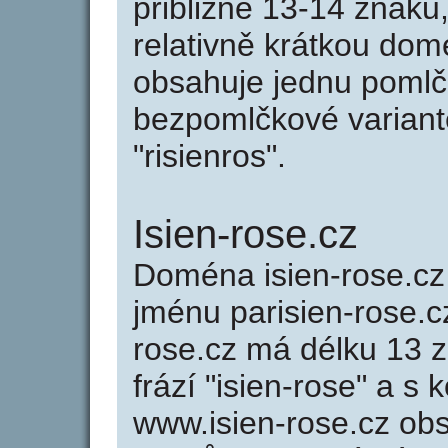
přibližně 13-14 znaků,
relativně krátkou dom
obsahuje jednu pomlčk
bezpomlčkové variantě 
"risienros".
Isien-rose.cz
Doména isien-rose.c
jménu parisien-rose.cz
rose.cz má délku 13 z
frází "isien-rose" a s
www.isien-rose.cz ob