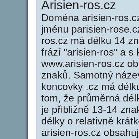
Arisien-ros.cz
Doména arisien-ros.
jménu parisien-rose.cz
ros.cz má délku 14 zn
frází "arisien-ros" a 
www.arisien-ros.cz o
znaků. Samotný název
koncovky .cz má délk
tom, že průměrná dél
je přibližně 13-14 zna
délky o relativně kr
arisien-ros.cz obsahu