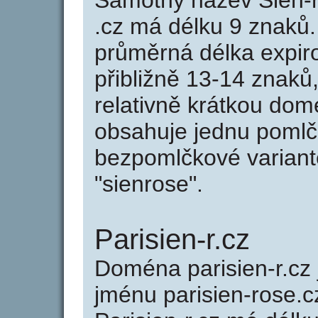
Samotný název Sien-
.cz má délku 9 znaků
průměrná délka expir
přibližně 13-14 znaků,
relativně krátkou do
obsahuje jednu pomlčk
bezpomlčkové variantě
"sienrose".
Parisien-r.cz
Doména parisien-r.c
jménu parisien-rose.c