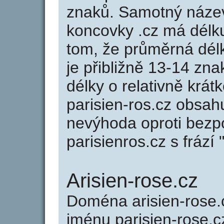
znaků. Samotný název
koncovky .cz má délk
tom, že průměrná dél
je přibližně 13-14 zna
délky o relativně kr
parisien-ros.cz obsah
nevýhoda oproti bezp
parisienros.cz s frází 
Arisien-rose.cz
Doména arisien-rose
jménu parisien-rose.cz