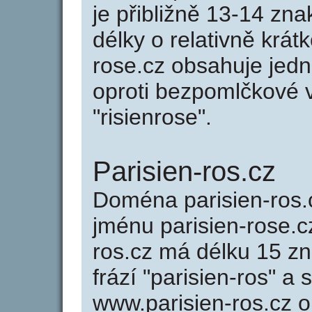
je přibližně 13-14 zna
délky o relativně krá
rose.cz obsahuje jed
oproti bezpomlčkové va
"risienrose".
Parisien-ros.cz
Doména parisien-ros
jménu parisien-rose.cz
ros.cz má délku 15 zn
frází "parisien-ros" a
www.parisien-ros.cz 