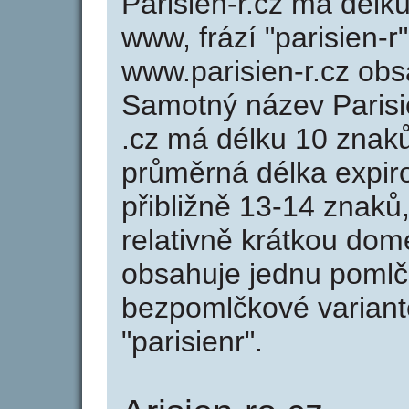
Parisien-r.cz má délku
www, frází "parisien-r
www.parisien-r.cz ob
Samotný název Paris
.cz má délku 10 znak
průměrná délka expir
přibližně 13-14 znaků,
relativně krátkou dom
obsahuje jednu pomlčk
bezpomlčkové variantě 
"parisienr".