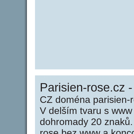
Parisien-rose.cz -
CZ doména parisien-r
V delším tvaru s www
dohromady 20 znaků.
rose bez www a konco