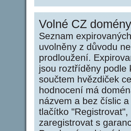
Volné CZ domény 
Seznam expirovaných 
uvolněny z důvodu neu
prodloužení. Expirov
jsou roztříděny podle k
součtem hvězdiček ce
hodnocení má doména 
názvem a bez číslic a
tlačítko "Registrovat
zaregistrovat s garan