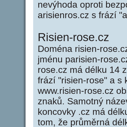
nevýhoda oproti bezp
arisienros.cz s frází "a
Risien-rose.cz
Doména risien-rose.
jménu parisien-rose.cz
rose.cz má délku 14 z
frází "risien-rose" a 
www.risien-rose.cz o
znaků. Samotný náze
koncovky .cz má délk
tom, že průměrná dél