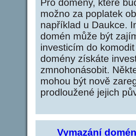
Pro domény, které bud
možno za poplatek obj
například u Daukce. I
domén může být zajím
investicím do komodit 
domény získáte invest
zmnohonásobit. Někte
mohou být nově zareg
prodloužené jejich pův
Vymazání domén