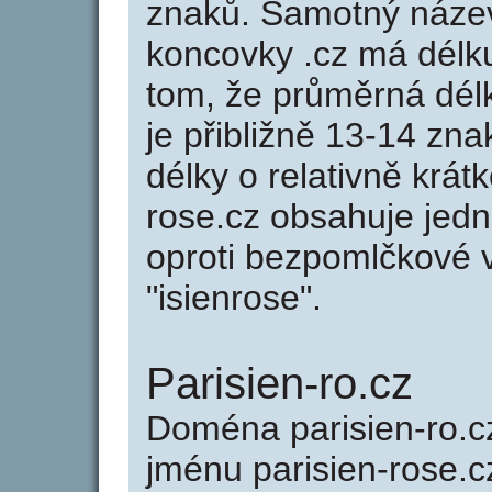
znaků. Samotný název
koncovky .cz má délk
tom, že průměrná dél
je přibližně 13-14 zna
délky o relativně krá
rose.cz obsahuje jed
oproti bezpomlčkové va
"isienrose".
Parisien-ro.cz
Doména parisien-ro.
jménu parisien-rose.c