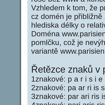
Vzhledem k tom, že p
cz domén je přibližně
hlediska délky o rela
Doména www.parisien
pomlčku, což je nevý
variantě www.parisien
Řetězce znaků v p
1znakové: p a r i s i e 
2znakové: pa ar ri is s
3znakové: par ari ris i