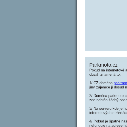
Parkmoto.cz
Pokud na internetové 
obsah znamená to:
1/ CZ doména
parkmot
jiný zájemce ji dosud n
2/ Doména parkmoto.cz 
zde nahrán žádný obs
3/ Na serveru kde je h
internetových stránkác
4/ Pokud je špatně nas
nefunguje na adrese h