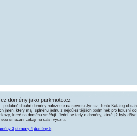
 cz domény jako parkmoto.cz
é - podobně dlouhé domény naleznete na serveru Jyn.cz. Tento Katalog obsa
jmen, který mají splněnu jednu z nejdůležitějších podmínek pro luxusní dom
kazy, které na doménu směřují. Jední se tedy o domény, které již byly dříve
ebo smazání čekají na další využití.
omény 3
domény 4
domény 5