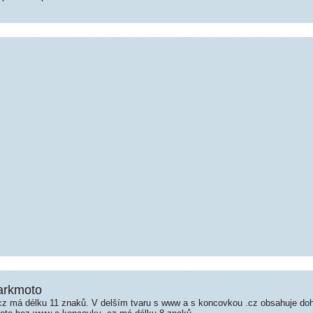
arkmoto
z má délku 11 znaků. V delším tvaru s www a s koncovkou .cz obsahuje do