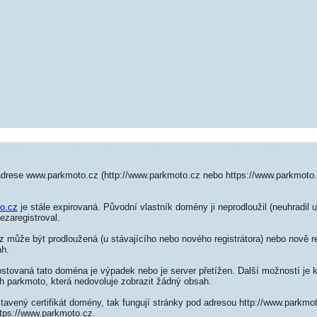
adrese www.parkmoto.cz (http://www.parkmoto.cz nebo https://www.parkmoto
o.cz
je stále expirovaná. Původní vlastník domény ji neprodloužil (neuhradil 
ezaregistroval.
může být prodloužená (u stávajícího nebo nového registrátora) nebo nově re
ah.
ostovaná tato doména je výpadek nebo je server přetížen. Další možností je k
h parkmoto, která nedovoluje zobrazit žádný obsah.
tavený certifikát domény, tak fungují stránky pod adresou http://www.parkm
ttps://www.parkmoto.cz.