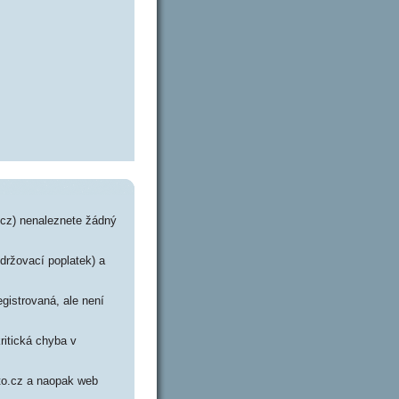
.cz) nenaleznete žádný
udržovací poplatek) a
gistrovaná, ale není
ritická chyba v
oto.cz a naopak web