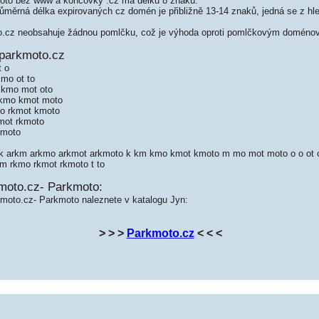
to bez www a koncovky .cz má délku 8 znaků.
měrná délka expirovaných cz domén je přibližně 13-14 znaků, jedná se z hled
cz neobsahuje žádnou pomlčku, což je výhoda oproti pomlčkovým doméno
parkmoto.cz
t o
 mo ot to
 kmo mot oto
rkmo kmot moto
o rkmot kmoto
mot rkmoto
kmoto
rk arkm arkmo arkmot arkmoto k km kmo kmot kmoto m mo mot moto o o ot o
km rkmo rkmot rkmoto t to
moto.cz- Parkmoto:
kmoto.cz- Parkmoto naleznete v katalogu Jyn:
> > >
Parkmoto.cz
< < <