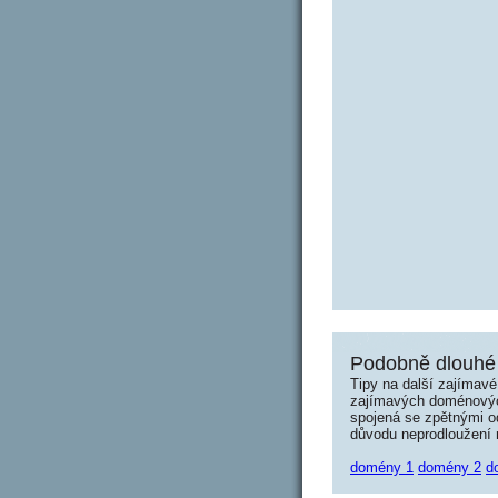
Podobně dlouhé
Tipy na další zajímav
zajímavých doménových 
spojená se zpětnými od
důvodu neprodloužení n
domény 1
domény 2
d