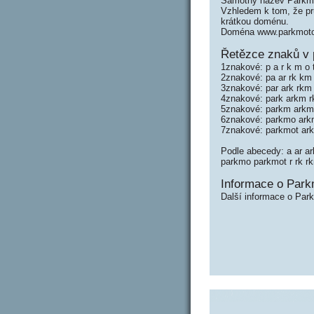
Samotný název Parkmo
Vzhledem k tom, že prů
krátkou doménu.
Doména www.parkmoto.
Řetězce znaků v 
1znakové: p a r k m o 
2znakové: pa ar rk km
3znakové: par ark rkm
4znakové: park arkm 
5znakové: parkm arkm
6znakové: parkmo ark
7znakové: parkmot ar
Podle abecedy: a ar a
parkmo parkmot r rk r
Informace o Park
Další informace o Par