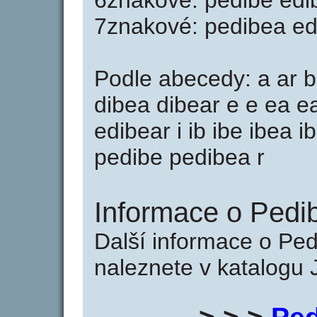
6znakové: pedibe edi
7znakové: pedibea ed
Podle abecedy: a ar b
dibea dibear e e ea e
edibear i ib ibe ibea 
pedibe pedibea r
Informace o Pedib
Další informace o Ped
naleznete v katalogu 