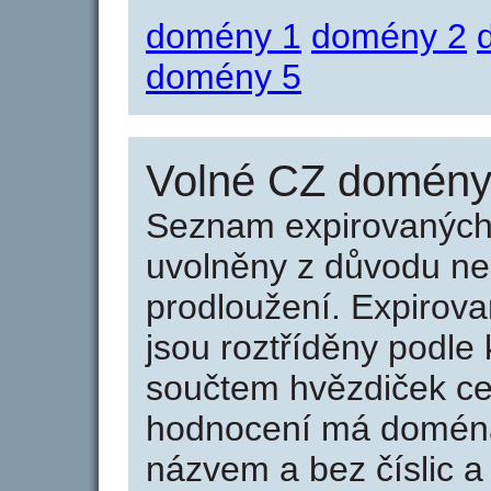
domény 1
domény 2
domény 5
Volné CZ domény 
Seznam expirovaných 
uvolněny z důvodu neu
prodloužení. Expirov
jsou roztříděny podle k
součtem hvězdiček ce
hodnocení má doména 
názvem a bez číslic a