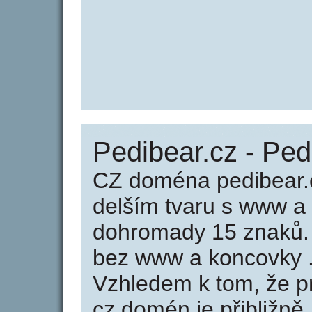
Pedibear.cz - Ped
CZ doména pedibear.c
delším tvaru s www a
dohromady 15 znaků.
bez www a koncovky .
Vzhledem k tom, že p
cz domén je přibližně