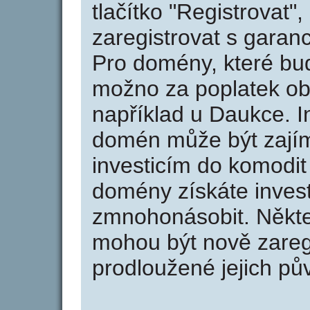
tlačítko "Registrovat
zaregistrovat s garan
Pro domény, které bud
možno za poplatek obj
například u Daukce. I
domén může být zajím
investicím do komodit 
domény získáte invest
zmnohonásobit. Někte
mohou být nově zareg
prodloužené jejich pův