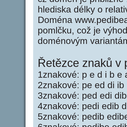
hlediska délky o rela
Doména www.pedibear
pomlčku, což je výho
doménovým variantá
Řetězce znaků v 
1znakové: p e d i b e 
2znakové: pe ed di ib
3znakové: ped edi dib
4znakové: pedi edib d
5znakové: pedib edibe