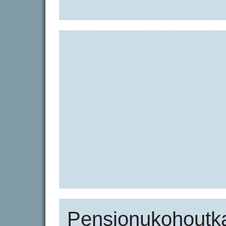
Pensionukohoutka