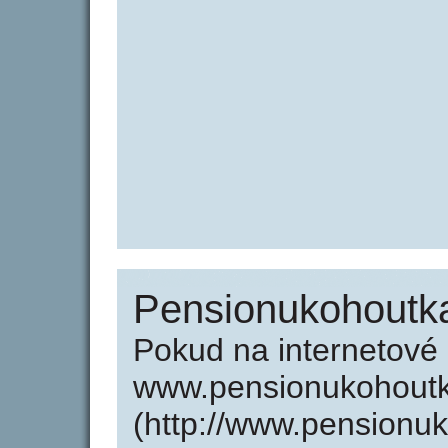
Pensionukohoutk
Pokud na internetové
www.pensionukohoutk
(http://www.pensionu