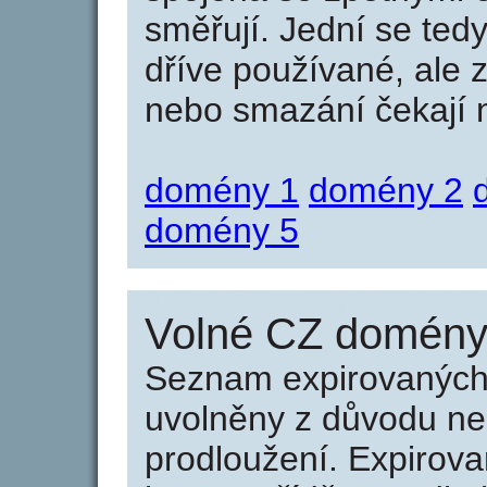
směřují. Jední se tedy
dříve používané, ale 
nebo smazání čekají na
domény 1
domény 2
domény 5
Volné CZ domény 
Seznam expirovaných 
uvolněny z důvodu neu
prodloužení. Expirov