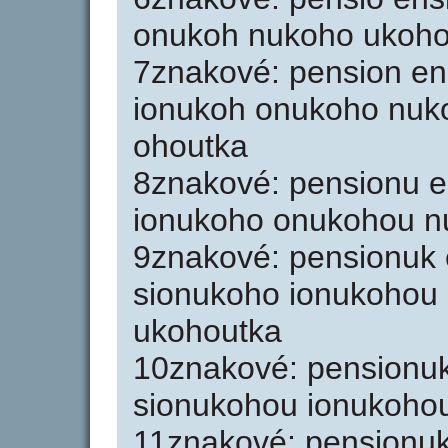
onukoh nukoho ukoho
7znakové: pension en
ionukoh onukoho nuk
ohoutka
8znakové: pensionu e
ionukoho onukohou n
9znakové: pensionuk
sionukoho ionukohou
ukohoutka
10znakové: pensionu
sionukohou ionukoho
11znakové: pensionu