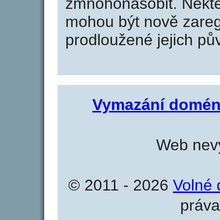
zmnohonásobit. Někte
mohou být nově zareg
prodloužené jejich pův
Vymazání domén
Web nevy
© 2011 - 2026
Volné 
práva