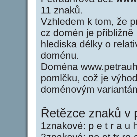
11 znaků.
Vzhledem k tom, že p
cz domén je přibližně
hlediska délky o relat
doménu.
Doména www.petrauhr
pomlčku, což je výho
doménovým variantá
Řetězce znaků v 
1znakové: p e t r a u h