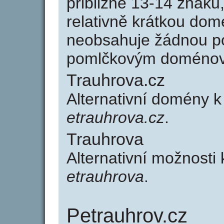
přibližně 13-14 znaků,
relativně krátkou do
neobsahuje žádnou po
pomlčkovým doménov
Trauhrova.cz
Alternativní domény 
etrauhrova.cz
.
Trauhrova
Alternativní možnosti
etrauhrova
.
Petrauhrov.cz