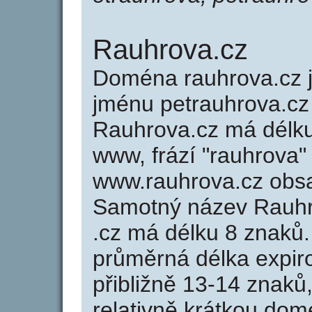
Rauhrova.cz
Doména rauhrova.cz
jménu petrauhrova.cz 
Rauhrova.cz má délku 
www, frází "rauhrova"
www.rauhrova.cz obs
Samotný název Rauh
.cz má délku 8 znaků
průměrná délka expir
přibližně 13-14 znaků,
relativně krátkou do