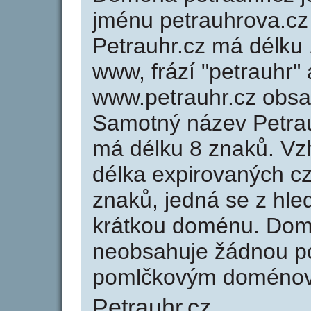
jménu petrauhrova.cz 
Petrauhr.cz má délku 
www, frází "petrauhr" 
www.petrauhr.cz obs
Samotný název Petra
má délku 8 znaků. Vz
délka expirovaných cz
znaků, jedná se z hled
krátkou doménu. Dom
neobsahuje žádnou po
pomlčkovým doménov
Petrauhr.cz