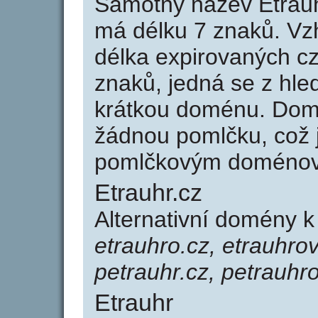
Samotný název Etrau
má délku 7 znaků. Vz
délka expirovaných cz
znaků, jedná se z hled
krátkou doménu. Dom
žádnou pomlčku, což j
pomlčkovým doménov
Etrauhr.cz
Alternativní domény k
etrauhro.cz, etrauhrov
petrauhr.cz, petrauhro
Etrauhr