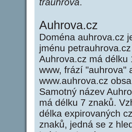
trauhrova
.
Auhrova.cz
Doména auhrova.cz 
jménu petrauhrova.cz 
Auhrova.cz má délku 1
www, frází "auhrova" 
www.auhrova.cz obsa
Samotný název Auhro
má délku 7 znaků. Vz
délka expirovaných cz
znaků, jedná se z hled