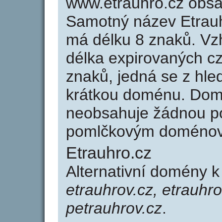
www.etrauhro.cz obs
Samotný název Etrau
má délku 8 znaků. Vz
délka expirovaných cz
znaků, jedná se z hled
krátkou doménu. Dom
neobsahuje žádnou po
pomlčkovým doménov
Etrauhro.cz
Alternativní domény 
etrauhrov.cz, etrauhro
petrauhrov.cz
.