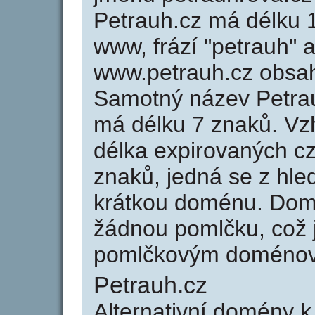
Petrauh.cz má délku 1
www, frází "petrauh" 
www.petrauh.cz obsa
Samotný název Petra
má délku 7 znaků. Vz
délka expirovaných cz
znaků, jedná se z hled
krátkou doménu. Dom
žádnou pomlčku, což j
pomlčkovým doménov
Petrauh.cz
Alternativní domény 