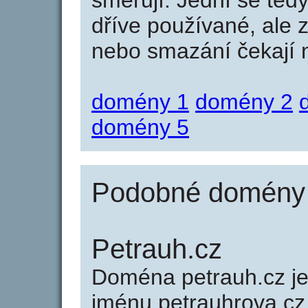
směřují. Jední se tedy
dříve používané, ale 
nebo smazání čekají na
domény 1
domény 2
domény 5
Podobné domény j
Petrauh.cz
Doména petrauh.cz 
jménu petrauhrova.cz 