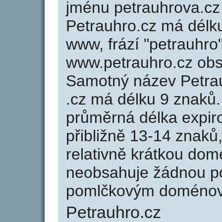
jménu petrauhrova.cz 
Petrauhro.cz má délku
www, frází "petrauhro
www.petrauhro.cz ob
Samotný název Petra
.cz má délku 9 znaků
průměrná délka expir
přibližně 13-14 znaků,
relativně krátkou do
neobsahuje žádnou po
pomlčkovým doménov
Petrauhro.cz