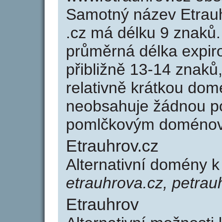
Samotný název Etrau
.cz má délku 9 znaků
průměrná délka expir
přibližně 13-14 znaků,
relativně krátkou do
neobsahuje žádnou po
pomlčkovým doménov
Etrauhrov.cz
Alternativní domény k
etrauhrova.cz, petrau
Etrauhrov