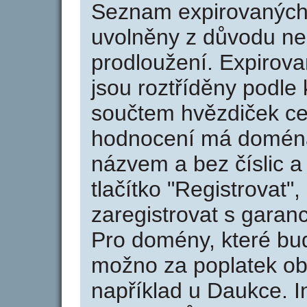
Seznam expirovaných 
uvolněny z důvodu neu
prodloužení. Expirov
jsou roztříděny podle k
součtem hvězdiček ce
hodnocení má doména 
názvem a bez číslic a
tlačítko "Registrovat
zaregistrovat s garan
Pro domény, které bud
možno za poplatek obj
například u Daukce. I