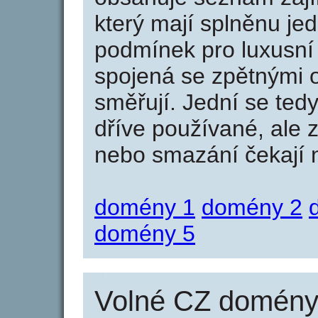
který mají splněnu jed
podmínek pro luxusní 
spojená se zpětnými 
směřují. Jední se tedy
dříve používané, ale 
nebo smazání čekají na
domény 1
domény 2
domény 5
Volné CZ domény 