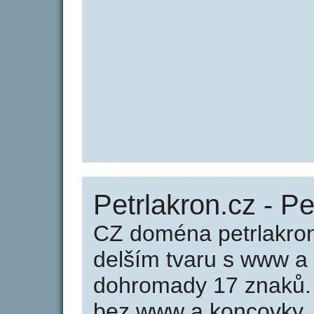
Petrlakron.cz - Pe
CZ doména petrlakron
delším tvaru s www a
dohromady 17 znaků.
bez www a koncovky .