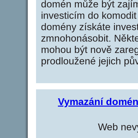
domén může být zajím
investicím do komodit 
domény získáte invest
zmnohonásobit. Někte
mohou být nově zareg
prodloužené jejich pův
Vymazání domén
Web nevy