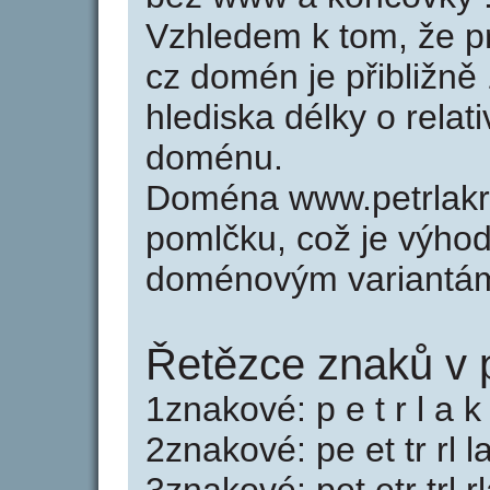
Vzhledem k tom, že p
cz domén je přibližně
hlediska délky o relat
doménu.
Doména www.petrlakr
pomlčku, což je výho
doménovým variantá
Řetězce znaků v p
1znakové: p e t r l a k
2znakové: pe et tr rl l