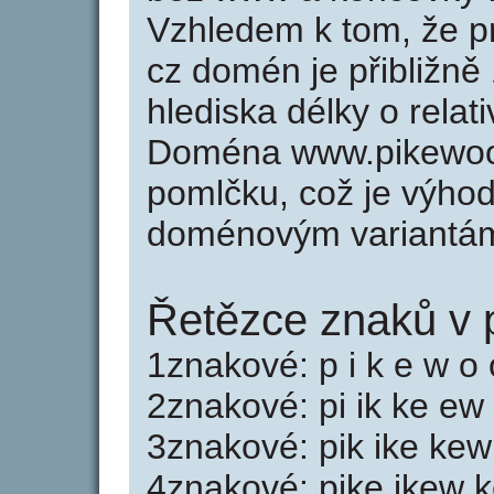
Vzhledem k tom, že p
cz domén je přibližně
hlediska délky o rela
Doména www.pikewoo
pomlčku, což je výho
doménovým variantá
Řetězce znaků v 
1znakové: p i k e w o 
2znakové: pi ik ke ew
3znakové: pik ike ke
4znakové: pike ikew