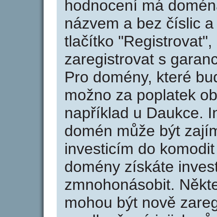
hodnocení má doména 
názvem a bez číslic a
tlačítko "Registrovat
zaregistrovat s garan
Pro domény, které bud
možno za poplatek obj
například u Daukce. I
domén může být zajím
investicím do komodit 
domény získáte invest
zmnohonásobit. Někte
mohou být nově zareg