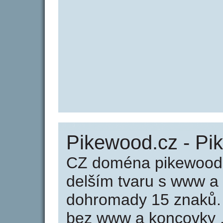
Pikewood.cz - Pi
CZ doména pikewood.
delším tvaru s www a
dohromady 15 znaků.
bez www a koncovky .