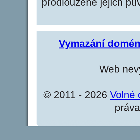
prodloužené jejich pův
Vymazání domén
Web nevy
© 2011 - 2026
Volné 
práva