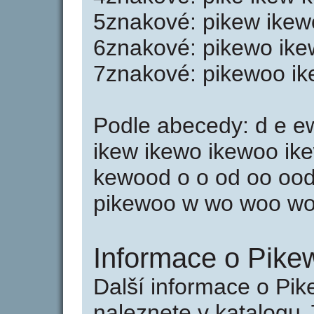
5znakové: pikew ike
6znakové: pikewo ik
7znakové: pikewoo i
Podle abecedy: d e e
ikew ikewo ikewoo i
kewood o o od oo ood 
pikewoo w wo woo w
Informace o Pike
Další informace o Pi
naleznete v katalogu 