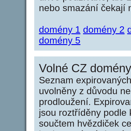
nebo smazání čekají na
domény 1
domény 2
domény 5
Volné CZ domény 
Seznam expirovaných 
uvolněny z důvodu neu
prodloužení. Expirov
jsou roztříděny podle k
součtem hvězdiček ce