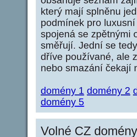
obsahuje seznam zaj
který mají splněnu jed
podmínek pro luxusní 
spojená se zpětnými 
směřují. Jední se tedy
dříve používané, ale 
nebo smazání čekají na
domény 1
domény 2
domény 5
Volné CZ domény 