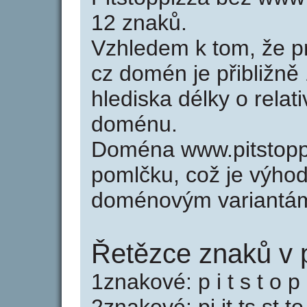
12 znaků.
Vzhledem k tom, že p
cz domén je přibližně
hlediska délky o relat
doménu.
Doména www.pitstopp
pomlčku, což je výho
doménovým variantá
Řetězce znaků v p
1znakové: p i t s t o p 