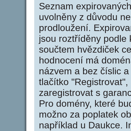
Seznam expirovaných 
uvolněny z důvodu neu
prodloužení. Expirov
jsou roztříděny podle k
součtem hvězdiček ce
hodnocení má doména 
názvem a bez číslic a
tlačítko "Registrovat
zaregistrovat s garan
Pro domény, které bud
možno za poplatek obj
například u Daukce. I