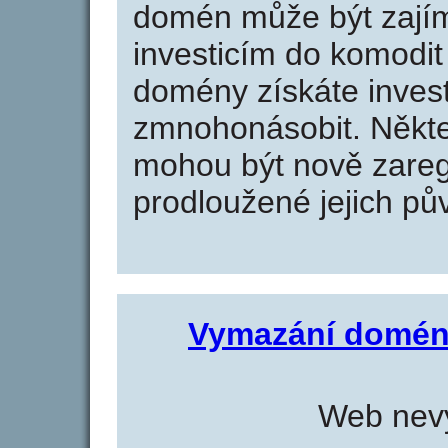
domén může být zajím
investicím do komodit 
domény získáte invest
zmnohonásobit. Někte
mohou být nově zareg
prodloužené jejich pův
Vymazání domén
Web nevy