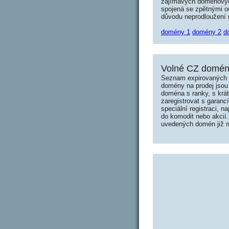
zajímavých doménových 
spojená se zpětnými od
důvodu neprodloužení n
domény 1
domény 2
d
Volné CZ domény
Seznam expirovaných d
domény na prodej jsou 
doména s ranky, s krá
zaregistrovat s garanc
speciální registraci, 
do komodit nebo akcií.
uvedených domén již mo