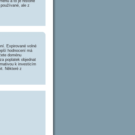
énu a to je historie
 používané, ale z
ní. Expirované volné
lepší hodnocení má
ůžete doménu
za poplatek objednat
rnativou k investicím
it. Některé z