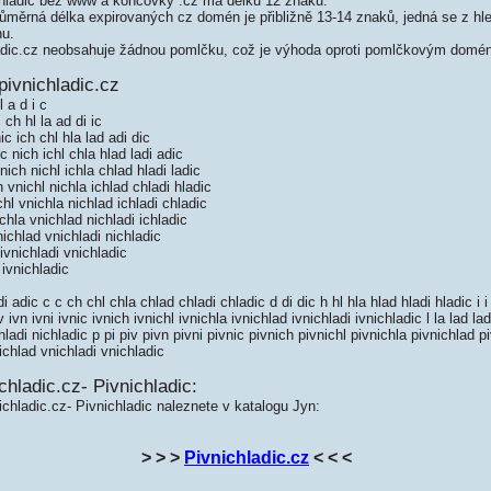
hladic bez www a koncovky .cz má délku 12 znaků.
měrná délka expirovaných cz domén je přibližně 13-14 znaků, jedná se z hled
nu.
dic.cz neobsahuje žádnou pomlčku, což je výhoda oproti pomlčkovým domé
ivnichladic.cz
l a d i c
 ch hl la ad di ic
c ich chl hla lad adi dic
c nich ichl chla hlad ladi adic
nich nichl ichla chlad hladi ladic
 vnichl nichla ichlad chladi hladic
hl vnichla nichlad ichladi chladic
chla vnichlad nichladi ichladic
ichlad vnichladi nichladic
ivnichladi vnichladic
ivnichladic
adic c c ch chl chla chlad chladi chladic d di dic h hl hla hlad hladi hladic i i i
v ivn ivni ivnic ivnich ivnichl ivnichla ivnichlad ivnichladi ivnichladic l la lad lad
hladi nichladic p pi piv pivn pivni pivnic pivnich pivnichl pivnichla pivnichlad p
ichlad vnichladi vnichladic
chladic.cz- Pivnichladic:
ichladic.cz- Pivnichladic naleznete v katalogu Jyn:
> > >
Pivnichladic.cz
< < <