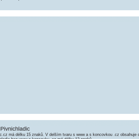
 Pivnichladic
c.cz má délku 15 znaků. V delším tvaru s www a s koncovkou .cz obsahuje