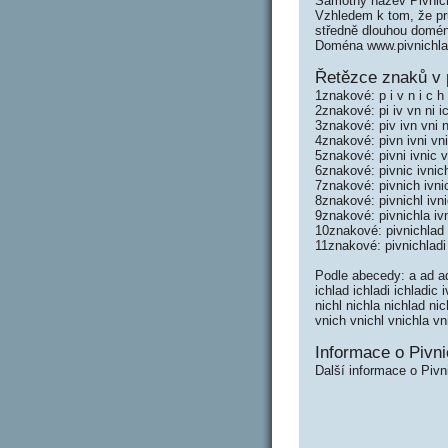
Samotný název Pivnic
Vzhledem k tom, že prů
středně dlouhou domé
Doména www.pivnichla
Řetězce znaků v p
1znakové: p i v n i c h 
2znakové: pi iv vn ni ic
3znakové: piv ivn vni ni
4znakové: pivn ivni vni
5znakové: pivni ivnic v
6znakové: pivnic ivnich
7znakové: pivnich ivnic
8znakové: pivnichl ivni
9znakové: pivnichla ivn
10znakové: pivnichlad 
11znakové: pivnichladi 
Podle abecedy: a ad adi 
ichlad ichladi ichladic i
nichl nichla nichlad nic
vnich vnichl vnichla vn
Informace o Pivni
Další informace o Pivn