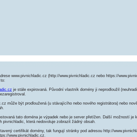
drese www.pivnichladic.cz (http://www.pivnichladic.cz nebo https://www.pivni
to:
adic.cz
je stále expirovaná. Původní vlastník domény ji neprodloužil (neuhradi
ezaregistroval.
.cz může být prodloužená (u stávajícího nebo nového registrátora) nebo nově
ah.
ostovaná tato doména je výpadek nebo je server přetížen. Další možností je k
h pivnichladic, která nedovoluje zobrazit žádný obsah.
tavený certifikát domény, tak fungují stránky pod adresou http://www.pivnich
tps://www.pivnichladic.cz.