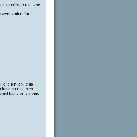
iska délky o relativně
novým variantám.
 ic ic ich ichl ichla
i ladic n ni nic nich
ivnichladi v vn vni vnic