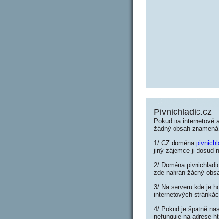
Pivnichladic.cz
Pokud na internetové a
žádný obsah znamená 
1/ CZ doména
pivnichl
jiný zájemce ji dosud n
2/ Doména pivnichladic
zde nahrán žádný obs
3/ Na serveru kde je h
internetových stránkác
4/ Pokud je špatně nas
nefunguje na adrese ht