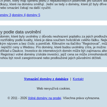
jmen, který mají splněnu jednu z nejdůležitějších podmínek pro luxusní dom
kazy, které na doménu směřují. Jední se tedy o domény, které již byly dříve
ebo smazání čekají na další využití.
omény 3
domény 4
domény 5
 podle data uvolnění
omén, které byly uvolněny z důvodu neuhrazení poplatku za jejich prodlouže
roztříděny podle kvality, která je dána součtem hvězdiček celého řádku. Nej
tkým názvem a bez číslic a pomlček. Kliknutím na tlačítko "Registrovat", m
í nejnižší ceny u Wedosu. Pro domény, které budou uvolněny zítra, je možno 
například u Daukce. Investice do internetových domén může být zajímavou alte
 Registrací volné domény získáte investici, jejíž cena se může zmnohonásob
hou být nově zaregistrované nebo prodloužené jejich původními držiteli.
Vymazání domény z databáze
|
Kontakt
Web nevyužívá cookies.
© 2011 - 2026
Volné domény na prodej
. Všechna práva vyhrazena.