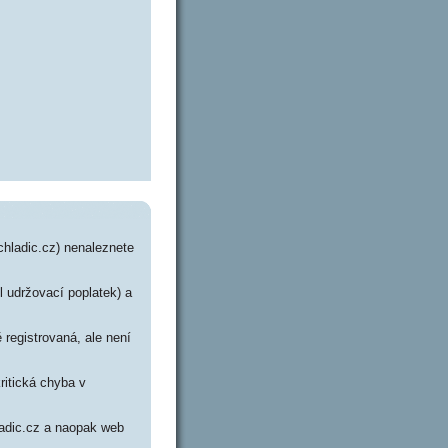
chladic.cz) nenaleznete
l udržovací poplatek) a
 registrovaná, ale není
ritická chyba v
ladic.cz a naopak web