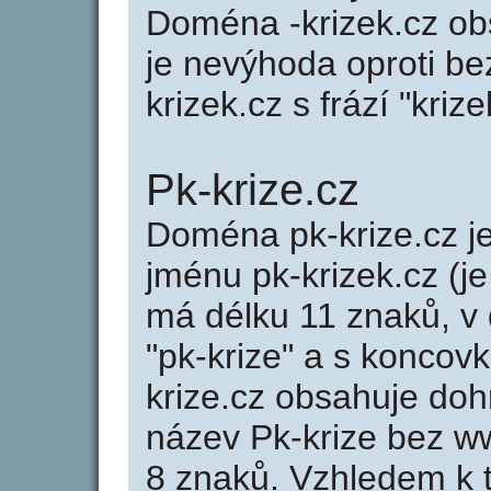
Doména -krizek.cz ob
je nevýhoda oproti b
krizek.cz s frází "krize
Pk-krize.cz
Doména pk-krize.cz 
jménu pk-krizek.cz (je
má délku 11 znaků, v 
"pk-krize" a s koncov
krize.cz obsahuje do
název Pk-krize bez w
8 znaků. Vzhledem k 