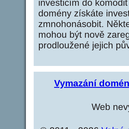
investicím do komodit 
domény získáte invest
zmnohonásobit. Někte
mohou být nově zareg
prodloužené jejich pův
Vymazání domén
Web nevy