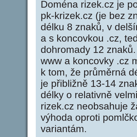
Doména rizek.cz je 
pk-krizek.cz (je bez 
délku 8 znaků, v delší
a s koncovkou .cz, te
dohromady 12 znaků.
www a koncovky .cz 
k tom, že průměrná d
je přibližně 13-14 zna
délky o relativně ve
rizek.cz neobsahuje 
výhoda oproti poml
variantám.