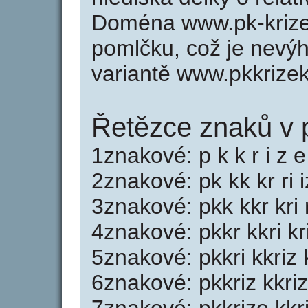
Doména www.pk-krize
pomlčku, což je nevý
variantě www.pkkrizek
Řetězce znaků v p
1znakové: p k k r i z e
2znakové: pk kk kr ri 
3znakové: pkk kkr kri 
4znakové: pkkr kkri kri
5znakové: pkkri kkriz 
6znakové: pkkriz kkriz