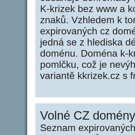
K-krizek bez www a k
znaků. Vzhledem k to
expirovaných cz domén
jedná se z hlediska dé
doménu. Doména k-kr
pomlčku, což je nevý
variantě kkrizek.cz s f
Volné CZ domény 
Seznam expirovaných 