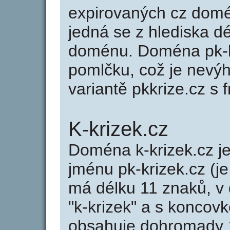
expirovaných cz domén
jedná se z hlediska dé
doménu. Doména pk-k
pomlčku, což je nevý
variantě pkkrize.cz s f
K-krizek.cz
Doména k-krizek.cz 
jménu pk-krizek.cz (je
má délku 11 znaků, v 
"k-krizek" a s koncovk
obsahuje dohromady 