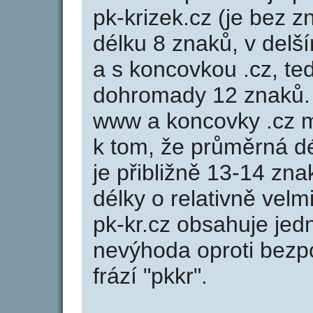
pk-krizek.cz (je bez z
délku 8 znaků, v delší
a s koncovkou .cz, te
dohromady 12 znaků.
www a koncovky .cz 
k tom, že průměrná d
je přibližně 13-14 zna
délky o relativně ve
pk-kr.cz obsahuje jed
nevýhoda oproti bezpo
frází "pkkr".