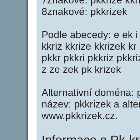
7znakové: pkkrize kkr
8znakové: pkkrizek
Podle abecedy: e ek i i
kkriz kkrize kkrizek kr 
pkkr pkkri pkkriz pkkriz
z ze zek pk krizek
Alternativní doména: p
název: pkkrizek a alte
www.pkkrizek.cz.