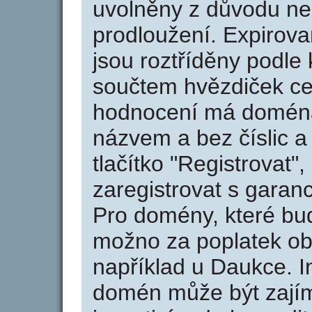
uvolněny z důvodu neu
prodloužení. Expirov
jsou roztříděny podle k
součtem hvězdiček ce
hodnocení má doména 
názvem a bez číslic a
tlačítko "Registrovat
zaregistrovat s garan
Pro domény, které bud
možno za poplatek obj
například u Daukce. I
domén může být zajím