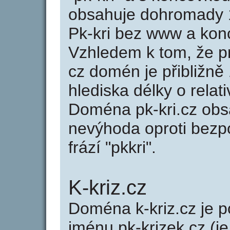
obsahuje dohromady 
Pk-kri bez www a kon
Vzhledem k tom, že p
cz domén je přibližně
hlediska délky o rela
Doména pk-kri.cz obs
nevýhoda oproti bezpo
frází "pkkri".
K-kriz.cz
Doména k-kriz.cz je
jménu pk-krizek.cz (je