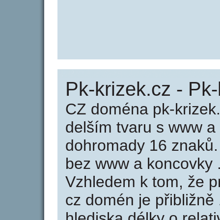
Pk-krizek.cz - Pk-
CZ doména pk-krizek.
delším tvaru s www a
dohromady 16 znaků.
bez www a koncovky .
Vzhledem k tom, že p
cz domén je přibližně
hlediska délky o rela