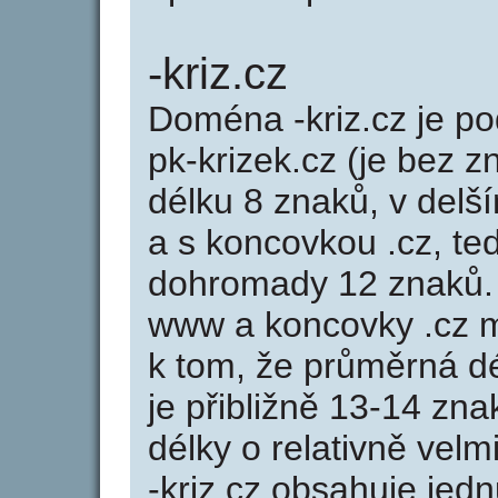
-kriz.cz
Doména -kriz.cz je 
pk-krizek.cz (je bez z
délku 8 znaků, v delší
a s koncovkou .cz, te
dohromady 12 znaků. 
www a koncovky .cz 
k tom, že průměrná d
je přibližně 13-14 zna
délky o relativně ve
-kriz.cz obsahuje jed