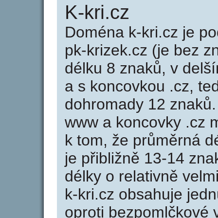
K-kri.cz
Doména k-kri.cz je 
pk-krizek.cz (je bez z
délku 8 znaků, v delší
a s koncovkou .cz, te
dohromady 12 znaků.
www a koncovky .cz 
k tom, že průměrná d
je přibližně 13-14 zna
délky o relativně ve
k-kri.cz obsahuje jed
oproti bezpomlčkové var