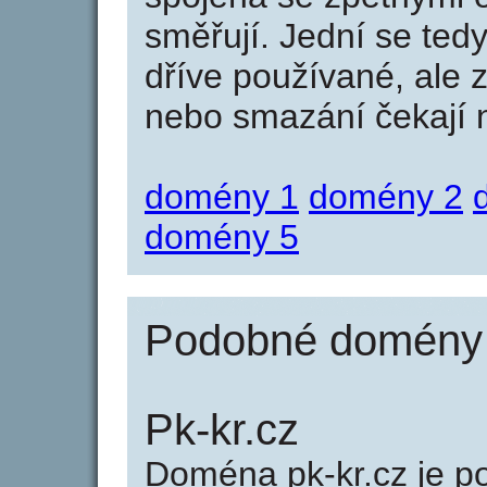
směřují. Jední se tedy
dříve používané, ale 
nebo smazání čekají na
domény 1
domény 2
domény 5
Podobné domény j
Pk-kr.cz
Doména pk-kr.cz je