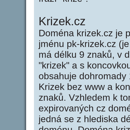
Krizek.cz
Doména krizek.cz je
jménu pk-krizek.cz (je
má délku 9 znaků, v d
"krizek" a s koncovko
obsahuje dohromady 
Krizek bez www a kon
znaků. Vzhledem k to
expirovaných cz domén
jedná se z hlediska dé
doménu. Doména kriz