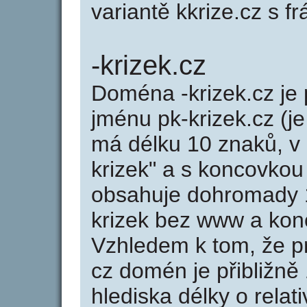
variantě kkrize.cz s frá
-krizek.cz
Doména -krizek.cz j
jménu pk-krizek.cz (je
má délku 10 znaků, v 
krizek" a s koncovkou
obsahuje dohromady 
krizek bez www a kon
Vzhledem k tom, že p
cz domén je přibližně
hlediska délky o rela