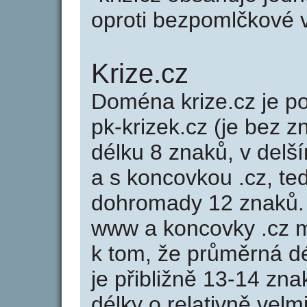
oproti bezpomlčkové var
Krize.cz
Doména krize.cz je 
pk-krizek.cz (je bez z
délku 8 znaků, v delší
a s koncovkou .cz, te
dohromady 12 znaků.
www a koncovky .cz 
k tom, že průměrná d
je přibližně 13-14 zna
délky o relativně ve