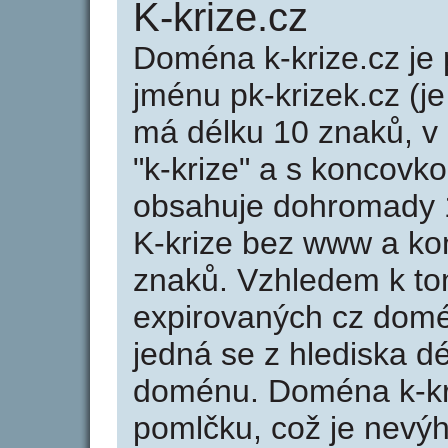
K-krize.cz
Doména k-krize.cz j
jménu pk-krizek.cz (je
má délku 10 znaků, v 
"k-krize" a s koncovko
obsahuje dohromady 
K-krize bez www a ko
znaků. Vzhledem k to
expirovaných cz domén
jedná se z hlediska dé
doménu. Doména k-kri
pomlčku, což je nevý