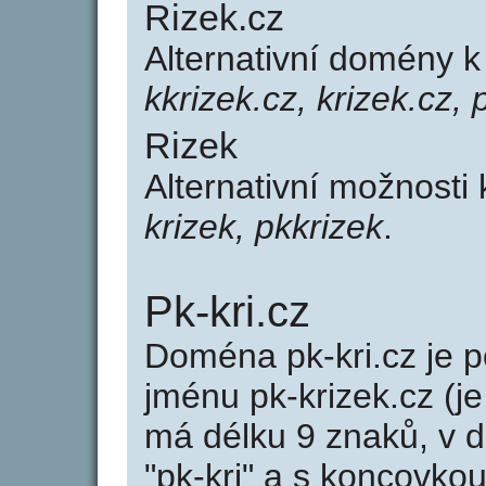
Rizek.cz
Alternativní domény k
kkrizek.cz, krizek.cz, 
Rizek
Alternativní možnosti 
krizek, pkkrizek
.
Pk-kri.cz
Doména pk-kri.cz je
jménu pk-krizek.cz (je
má délku 9 znaků, v d
"pk-kri" a s koncovkou