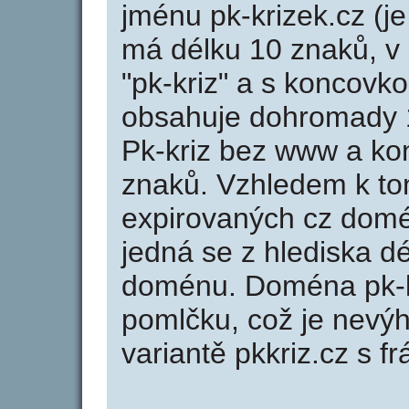
jménu pk-krizek.cz (je
má délku 10 znaků, v 
"pk-kriz" a s koncovko
obsahuje dohromady 
Pk-kriz bez www a ko
znaků. Vzhledem k to
expirovaných cz domén
jedná se z hlediska dé
doménu. Doména pk-kr
pomlčku, což je nevý
variantě pkkriz.cz s frá