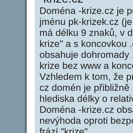
Doména -krize.cz je
jménu pk-krizek.cz (je
má délku 9 znaků, v de
krize" a s koncovkou .
obsahuje dohromady 
krize bez www a konc
Vzhledem k tom, že p
cz domén je přibližně
hlediska délky o rela
Doména -krize.cz obs
nevýhoda oproti bezpo
frází "krize".