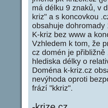
má délku 9 znaků, v de
kriz" a s koncovkou .c
obsahuje dohromady 
K-kriz bez www a kon
Vzhledem k tom, že p
cz domén je přibližně
hlediska délky o rela
Doména k-kriz.cz obs
nevýhoda oproti bezpo
frází "kkriz".
-krize.cz