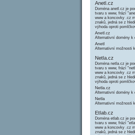
Anetl.cz
Doména anetl.cz je po
tvaru s www, frází "a
www a koncovky .cz má
znaků, jedná se z hle
výhoda oproti pomlčk
Anetl.cz
Alternativní domény k
Anetl
Alternativní možnosti 
Netla.cz
Doména netla.cz je po
tvaru s www, frází "n
www a koncovky .cz má
znaků, jedná se z hle
výhoda oproti pomlčk
Netla.cz
Alternativní domény k
Netla
Alternativní možnosti 
Etlab.cz
Doména etlab.cz je po
tvaru s www, frází "e
www a koncovky .cz má
znaků, jedná se z hle