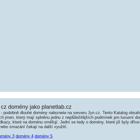
cz domény jako planetlab.cz
é - podobně dlouhé domény naleznete na serveru Jyn.cz. Tento Katalog obsa
jmen, který mají splněnu jednu z nejdůležitějších podmínek pro luxusní dom
kazy, které na doménu směřují. Jední se tedy o domény, které již byly dříve
ebo smazání čekají na další využití.
omény 3
domény 4
domény 5