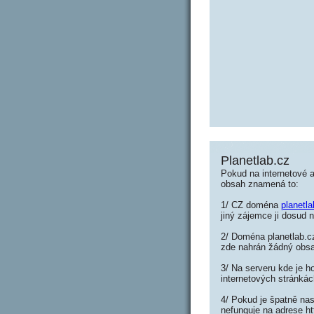
Planetlab.cz
Pokud na internetové a
obsah znamená to:
1/ CZ doména
planetla
jiný zájemce ji dosud n
2/ Doména planetlab.cz
zde nahrán žádný obs
3/ Na serveru kde je h
internetových stránkác
4/ Pokud je špatně nas
nefunguje na adrese ht