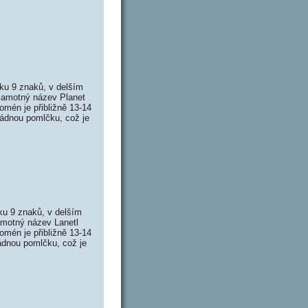
ku 9 znaků, v delším
 Samotný název Planet
mén je přibližně 13-14
žádnou pomlčku, což je
ku 9 znaků, v delším
amotný název Lanetl
mén je přibližně 13-14
ádnou pomlčku, což je