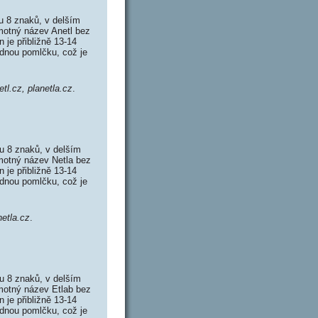
u 8 znaků, v delším
motný název Anetl bez
je přibližně 13-14
ádnou pomlčku, což je
etl.cz, planetla.cz
.
u 8 znaků, v delším
motný název Netla bez
je přibližně 13-14
ádnou pomlčku, což je
netla.cz
.
u 8 znaků, v delším
motný název Etlab bez
je přibližně 13-14
ádnou pomlčku, což je