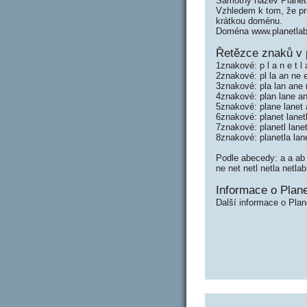
Samotný název Planet
Vzhledem k tom, že prů
krátkou doménu.
Doména www.planetlab
Řetězce znaků v 
1znakové: p l a n e t l 
2znakové: pl la an ne et
3znakové: pla lan ane n
4znakové: plan lane ane
5znakové: plane lanet a
6znakové: planet lanetl
7znakové: planetl lanet
8znakové: planetla lan
Podle abecedy: a a ab an
ne net netl netla netlab 
Informace o Plane
Další informace o Plan