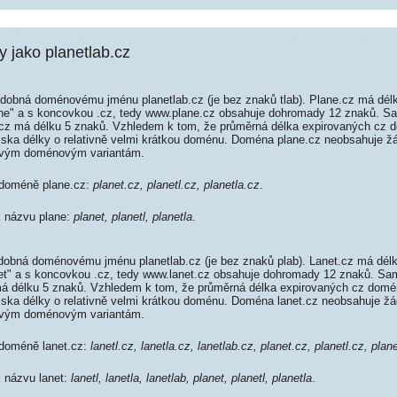
jako planetlab.cz
dobná doménovému jménu planetlab.cz (je bez znaků tlab). Plane.cz má délk
lane" a s koncovkou .cz, tedy www.plane.cz obsahuje dohromady 12 znaků. 
z má délku 5 znaků. Vzhledem k tom, že průměrná délka expirovaných cz do
diska délky o relativně velmi krátkou doménu. Doména plane.cz neobsahuje ž
ovým doménovým variantám.
 doméně plane.cz:
planet.cz, planetl.cz, planetla.cz
.
k názvu plane:
planet, planetl, planetla
.
dobná doménovému jménu planetlab.cz (je bez znaků plab). Lanet.cz má délk
anet" a s koncovkou .cz, tedy www.lanet.cz obsahuje dohromady 12 znaků. S
 délku 5 znaků. Vzhledem k tom, že průměrná délka expirovaných cz domén 
diska délky o relativně velmi krátkou doménu. Doména lanet.cz neobsahuje ž
ovým doménovým variantám.
 doméně lanet.cz:
lanetl.cz, lanetla.cz, lanetlab.cz, planet.cz, planetl.cz, plan
k názvu lanet:
lanetl, lanetla, lanetlab, planet, planetl, planetla
.