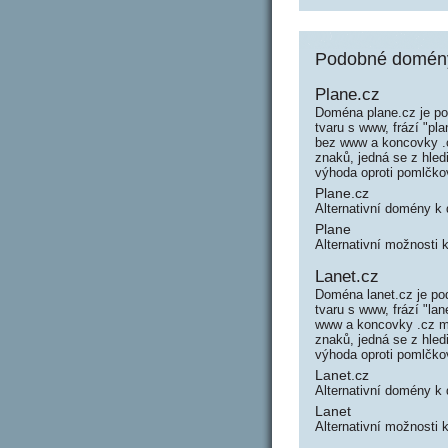
Podobné domény 
Plane.cz
Doména plane.cz je po
tvaru s www, frází "p
bez www a koncovky .c
znaků, jedná se z hle
výhoda oproti pomlčk
Plane.cz
Alternativní domény k
Plane
Alternativní možnosti 
Lanet.cz
Doména lanet.cz je po
tvaru s www, frází "l
www a koncovky .cz má
znaků, jedná se z hle
výhoda oproti pomlčk
Lanet.cz
Alternativní domény k
Lanet
Alternativní možnosti 