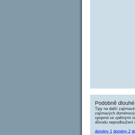
Podobně dlouhé 
Tipy na další zajímav
zajímavých doménových 
spojená se zpětnými od
důvodu neprodloužení n
domény 1
domény 2
d