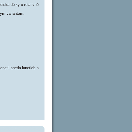
iska délky o relativně
ým variantám.
lanetl lanetla lanetlab n