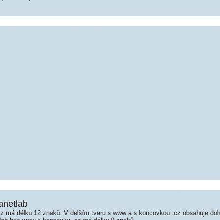
lanetlab
z má délku 12 znaků. V delším tvaru s www a s koncovkou .cz obsahuje do