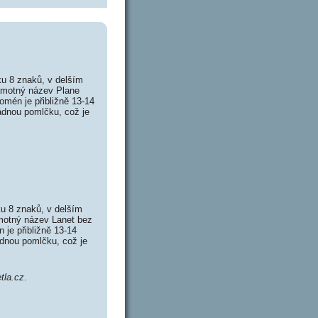
u 8 znaků, v delším
Samotný název Plane
mén je přibližně 13-14
ádnou pomlčku, což je
u 8 znaků, v delším
amotný název Lanet bez
je přibližně 13-14
ádnou pomlčku, což je
etla.cz
.