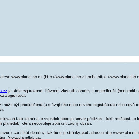
drese www.planetlab.cz (http://www.planetlab.cz nebo https://www.planetlab.
b.cz
je stále expirovaná. Původní vlastník domény ji neprodloužil (neuhradil u
ezaregistroval.
 může být prodloužená (u stávajícího nebo nového registrátora) nebo nově re
ah.
ostovaná tato doména je výpadek nebo je server přetížen. Další možností je k
h planetlab, která nedovoluje zobrazit žádný obsah.
tavený certifikát domény, tak fungují stránky pod adresou http://www.planet
tps://www.planetlab.cz.