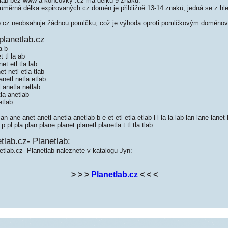
lab bez www a koncovky .cz má délku 9 znaků.
měrná délka expirovaných cz domén je přibližně 13-14 znaků, jedná se z hled
.cz neobsahuje žádnou pomlčku, což je výhoda oproti pomlčkovým doménov
planetlab.cz
a b
 tl la ab
et etl tla lab
t netl etla tlab
netl netla etlab
 anetla netlab
la anetlab
etlab
 ane anet anetl anetla anetlab b e et etl etla etlab l l la la lab lan lane lanet 
p pl pla plan plane planet planetl planetla t tl tla tlab
tlab.cz- Planetlab:
etlab.cz- Planetlab naleznete v katalogu Jyn:
> > >
Planetlab.cz
< < <