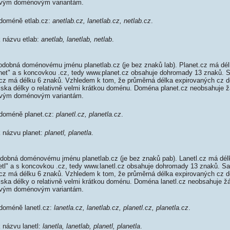
ovým doménovým variantám.
 doméně etlab.cz:
anetlab.cz, lanetlab.cz, netlab.cz
.
k názvu etlab:
anetlab, lanetlab, netlab
.
odobná doménovému jménu planetlab.cz (je bez znaků lab). Planet.cz má dél
lanet" a s koncovkou .cz, tedy www.planet.cz obsahuje dohromady 13 znaků.
z má délku 6 znaků. Vzhledem k tom, že průměrná délka expirovaných cz do
diska délky o relativně velmi krátkou doménu. Doména planet.cz neobsahuje 
ovým doménovým variantám.
 doméně planet.cz:
planetl.cz, planetla.cz
.
k názvu planet:
planetl, planetla
.
odobná doménovému jménu planetlab.cz (je bez znaků pab). Lanetl.cz má dél
netl" a s koncovkou .cz, tedy www.lanetl.cz obsahuje dohromady 13 znaků. S
z má délku 6 znaků. Vzhledem k tom, že průměrná délka expirovaných cz do
iska délky o relativně velmi krátkou doménu. Doména lanetl.cz neobsahuje ž
ovým doménovým variantám.
 doméně lanetl.cz:
lanetla.cz, lanetlab.cz, planetl.cz, planetla.cz
.
k názvu lanetl:
lanetla, lanetlab, planetl, planetla
.