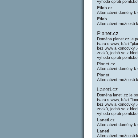
výhoda oproti pomlčk
Etlab.cz
Alternativní domény k
Etlab
Alternativní možnosti 
Planet.cz
Doména planet.cz je p
tvaru s www, frází "p
bez www a koncovky .c
znaků, jedná se z hle
výhoda oproti pomlčk
Planet.cz
Alternativní domény k
Planet
Alternativní možnosti 
Lanetl.cz
Doména lanetl.cz je p
tvaru s www, frází "la
bez www a koncovky .c
znaků, jedná se z hled
výhoda oproti pomlčk
Lanetl.cz
Alternativní domény k
Lanetl
Alternativní možnosti 