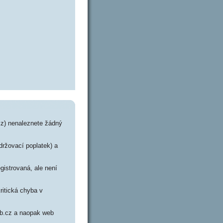
cz) nenaleznete žádný
držovací poplatek) a
gistrovaná, ale není
ritická chyba v
lab.cz a naopak web