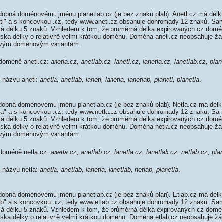
dobná doménovému jménu planetlab.cz (je bez znaků plab). Anetl.cz má délk
netl" a s koncovkou .cz, tedy www.anetl.cz obsahuje dohromady 12 znaků. Sa
 délku 5 znaků. Vzhledem k tom, že průměrná délka expirovaných cz domén 
diska délky o relativně velmi krátkou doménu. Doména anetl.cz neobsahuje ž
ovým doménovým variantám.
 doméně anetl.cz:
anetla.cz, anetlab.cz, lanetl.cz, lanetla.cz, lanetlab.cz, plan
k názvu anetl:
anetla, anetlab, lanetl, lanetla, lanetlab, planetl, planetla
.
dobná doménovému jménu planetlab.cz (je bez znaků plab). Netla.cz má délk
etla" a s koncovkou .cz, tedy www.netla.cz obsahuje dohromady 12 znaků. Sa
 délku 5 znaků. Vzhledem k tom, že průměrná délka expirovaných cz domén 
diska délky o relativně velmi krátkou doménu. Doména netla.cz neobsahuje ž
ovým doménovým variantám.
 doméně netla.cz:
anetla.cz, anetlab.cz, lanetla.cz, lanetlab.cz, netlab.cz, pla
k názvu netla:
anetla, anetlab, lanetla, lanetlab, netlab, planetla
.
dobná doménovému jménu planetlab.cz (je bez znaků plan). Etlab.cz má délk
tlab" a s koncovkou .cz, tedy www.etlab.cz obsahuje dohromady 12 znaků. Sa
 délku 5 znaků. Vzhledem k tom, že průměrná délka expirovaných cz domén 
diska délky o relativně velmi krátkou doménu. Doména etlab.cz neobsahuje ž