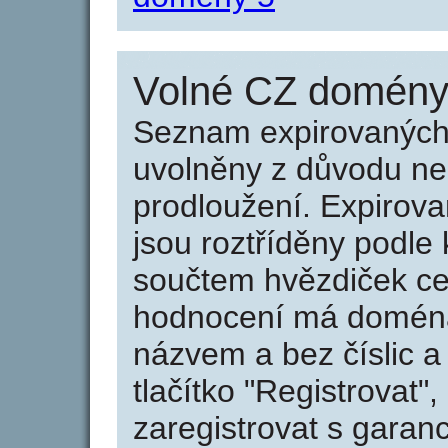
Volné CZ domény 
Seznam expirovaných 
uvolněny z důvodu neu
prodloužení. Expirov
jsou roztříděny podle k
součtem hvězdiček ce
hodnocení má doména 
názvem a bez číslic a
tlačítko "Registrovat
zaregistrovat s garan