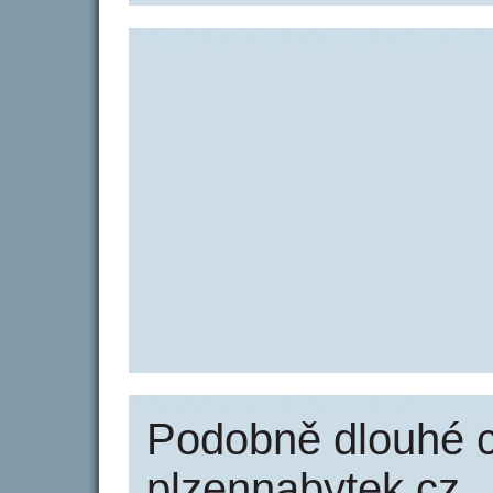
Podobně dlouhé 
plzennabytek.cz