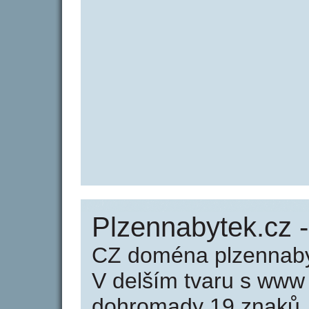
Plzennabytek.cz 
CZ doména plzennaby
V delším tvaru s www
dohromady 19 znaků.