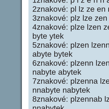
1znakové: p l z e n n a
2znakové: pl lz ze en 
3znakové: plz lze zen
4znakové: plze lzen 
byte ytek
5znakové: plzen lzen
abyte bytek
6znakové: plzenn lze
nabyte abytek
7znakové: plzenna l
nnabyte nabytek
8znakové: plzennab l
nnabytek