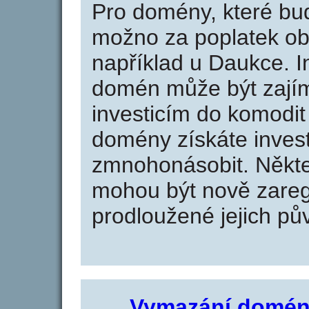
Pro domény, které bud
možno za poplatek obj
například u Daukce. I
domén může být zajím
investicím do komodit 
domény získáte invest
zmnohonásobit. Někte
mohou být nově zareg
prodloužené jejich pův
Vymazání domén