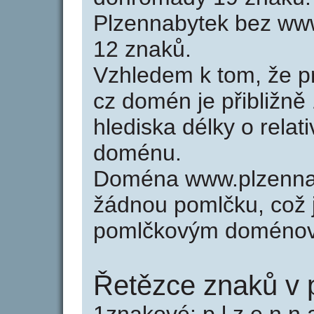
Plzennabytek bez www
12 znaků.
Vzhledem k tom, že p
cz domén je přibližně
hlediska délky o relat
doménu.
Doména www.plzenna
žádnou pomlčku, což j
pomlčkovým doménov
Řetězce znaků v 