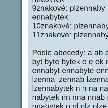
9znakové: plzennaby 
ennabytek
10znakové: plzennaby
11znakové: plzennaby
Podle abecedy: a ab a
byt byte bytek e e e
ennabyt ennabyte enna
lzenna lzennab lzenn
lzennabytek n n na n
nabytek nn nna nnab 
nnabytek p pl plz plz