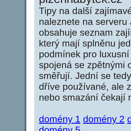
Tipy na další zajíma
naleznete na serveru 
obsahuje seznam zaj
který mají splněnu jed
podmínek pro luxusní 
spojená se zpětnými 
směřují. Jední se tedy
dříve používané, ale 
nebo smazání čekají na
domény 1
domény 2
domény 5