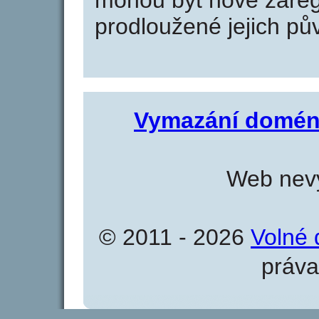
mohou být nově zareg
prodloužené jejich pův
Vymazání domén
Web nevy
© 2011 - 2026
Volné 
práva