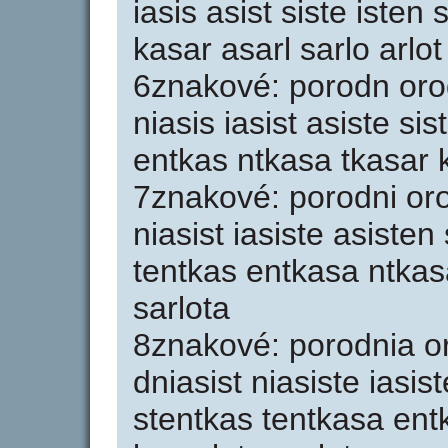
iasis asist siste isten
kasar asarl sarlo arlot
6znakové: porodn orod
niasis iasist asiste sis
entkas ntkasa tkasar k
7znakové: porodni oro
niasist iasiste asisten
tentkas entkasa ntkasa
sarlota
8znakové: porodnia or
dniasist niasiste iasis
stentkas tentkasa entk