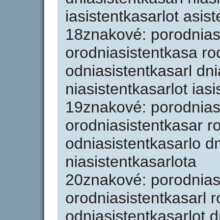
iasistentkasarlot asis
18znakové: porodnias
orodniasistentkasa ro
odniasistentkasarl dni
niasistentkasarlot ias
19znakové: porodnias
orodniasistentkasar ro
odniasistentkasarlo dn
niasistentkasarlota
20znakové: porodnias
orodniasistentkasarl r
odniasistentkasarlot d