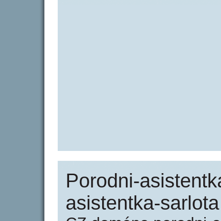
Porodni-asistentka
asistentka-sarlota