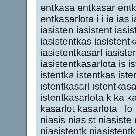
entkasa entkasar entk
entkasarlota i i ia ias i
iasisten iasistent iasi
iasistentkas iasistent
iasistentkasarl iasiste
iasistentkasarlota is is
istentka istentkas ist
istentkasarl istentkasa
istentkasarlota k ka k
kasarlot kasarlota l lo 
niasis niasist niasiste
niasistentk niasistent