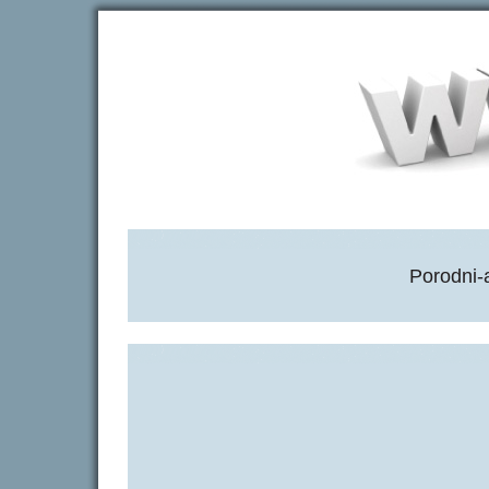
Porodni-a