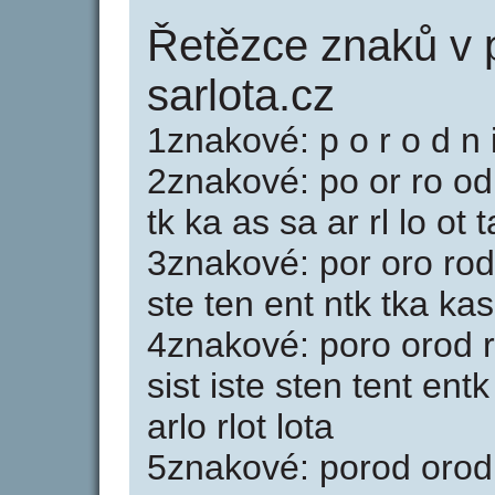
Řetězce znaků v p
sarlota.cz
1znakové: p o r o d n i a
2znakové: po or ro od d
tk ka as sa ar rl lo ot t
3znakové: por oro rod o
ste ten ent ntk tka kas 
4znakové: poro orod ro
sist iste sten tent ent
arlo rlot lota
5znakové: porod orodn