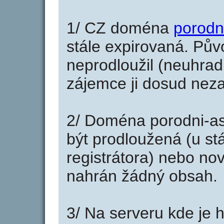
1/ CZ doména
porodni
stále expirovaná. Pův
neprodloužil (neuhradi
zájemce ji dosud neza
2/ Doména porodni-as
být prodloužená (u st
registrátora) nebo no
nahrán žádný obsah.
3/ Na serveru kde je 