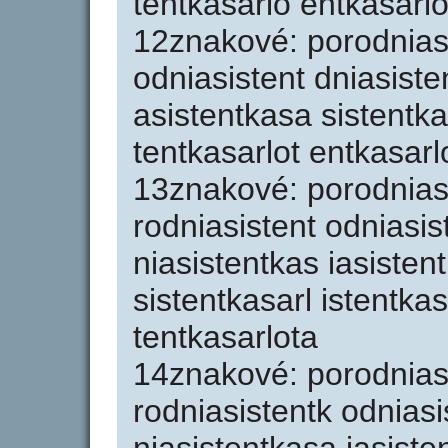
tentkasarlo entkasarlo
12znakové: porodniasi
odniasistent dniasiste
asistentkasa sistentka
tentkasarlot entkasarl
13znakové: porodniasi
rodniasistent odniasis
niasistentkas iasisten
sistentkasarl istentkas
tentkasarlota
14znakové: porodniasi
rodniasistentk odniasi