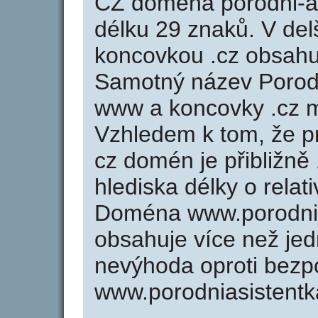
CZ doména porodni-as
délku 29 znaků. V del
koncovkou .cz obsah
Samotný název Porodn
www a koncovky .cz m
Vzhledem k tom, že p
cz domén je přibližně
hlediska délky o rela
Doména www.porodni-a
obsahuje více než jed
nevýhoda oproti bezp
www.porodniasistentk