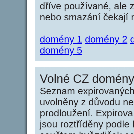
dříve používané, ale 
nebo smazání čekají na
domény 1
domény 2
domény 5
Volné CZ domény 
Seznam expirovaných 
uvolněny z důvodu neu
prodloužení. Expirov
jsou roztříděny podle k