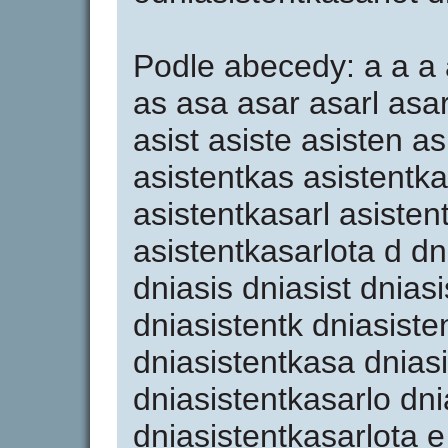
Podle abecedy: a a a a 
as asa asar asarl asar
asist asiste asisten as
asistentkas asistentk
asistentkasarl asisten
asistentkasarlota d dn
dniasis dniasist dniasi
dniasistentk dniasiste
dniasistentkasa dniasi
dniasistentkasarlo dni
dniasistentkasarlota 