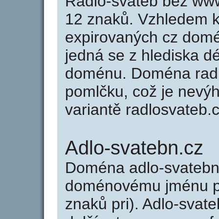
Radlo-svateb bez www
12 znaků. Vzhledem k
expirovaných cz domén
jedná se z hlediska dé
doménu. Doména radl
pomlčku, což je nevý
variantě radlosvateb.c
Adlo-svatebn.cz
Doména adlo-svatebn
doménovému jménu pra
znaků pri). Adlo-svat