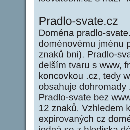
Pradlo-svate.cz
Doména pradlo-svate.
doménovému jménu pra
znaků bni). Pradlo-sv
delším tvaru s www, fr
koncovkou .cz, tedy 
obsahuje dohromady 
Pradlo-svate bez www
12 znaků. Vzhledem k
expirovaných cz domén
jedná se z hlediska dé