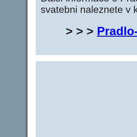
svatebni naleznete v 
> > >
Pradlo