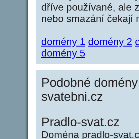
dříve používané, ale 
nebo smazání čekají na
domény 1
domény 2
domény 5
Podobné domény j
svatebni.cz
Pradlo-svat.cz
Doména pradlo-svat.