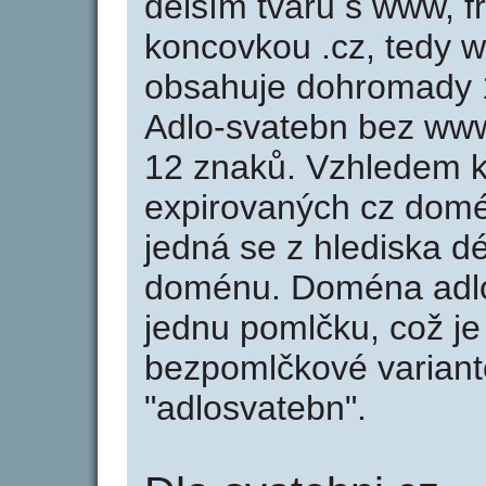
delším tvaru s www, fr
koncovkou .cz, tedy 
obsahuje dohromady 
Adlo-svatebn bez www
12 znaků. Vzhledem k
expirovaných cz domén
jedná se z hlediska dé
doménu. Doména adlo
jednu pomlčku, což je
bezpomlčkové variantě
"adlosvatebn".