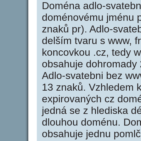
Doména adlo-svatebni
doménovému jménu pra
znaků pr). Adlo-svate
delším tvaru s www, fr
koncovkou .cz, tedy 
obsahuje dohromady 
Adlo-svatebni bez ww
13 znaků. Vzhledem k
expirovaných cz domén
jedná se z hlediska dé
dlouhou doménu. Dom
obsahuje jednu pomlčk