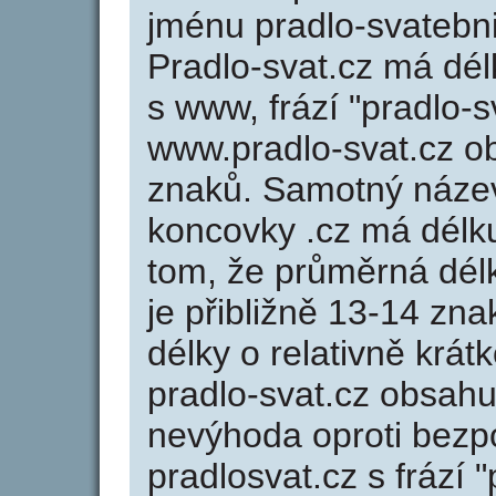
jménu pradlo-svatebni
Pradlo-svat.cz má dél
s www, frází "pradlo-s
www.pradlo-svat.cz 
znaků. Samotný náze
koncovky .cz má délk
tom, že průměrná dél
je přibližně 13-14 zna
délky o relativně kr
pradlo-svat.cz obsahu
nevýhoda oproti bezp
pradlosvat.cz s frází "