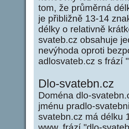
tom, že průměrná dél
je přibližně 13-14 zna
délky o relativně kr
svateb.cz obsahuje je
nevýhoda oproti bezp
adlosvateb.cz s frází 
Dlo-svatebn.cz
Doména dlo-svatebn
jménu pradlo-svatebni.
svatebn.cz má délku 1
www, frází "dlo-svate