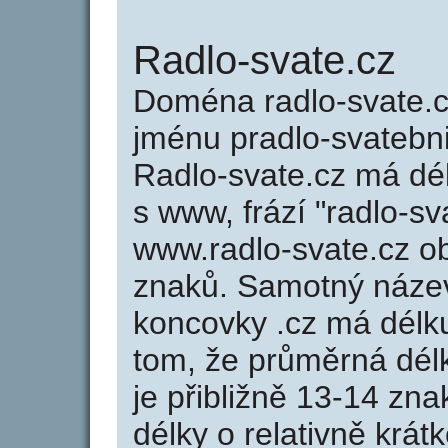
Radlo-svate.cz
Doména radlo-svate.
jménu pradlo-svatebni
Radlo-svate.cz má dél
s www, frází "radlo-sv
www.radlo-svate.cz 
znaků. Samotný náze
koncovky .cz má délk
tom, že průměrná dél
je přibližně 13-14 zna
délky o relativně kr