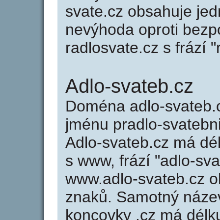
svate.cz obsahuje jed
nevýhoda oproti bezp
radlosvate.cz s frází "
Adlo-svateb.cz
Doména adlo-svateb
jménu pradlo-svatebni.
Adlo-svateb.cz má dél
s www, frází "adlo-sva
www.adlo-svateb.cz 
znaků. Samotný náze
koncovky .cz má délk