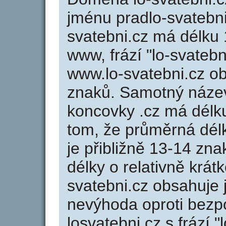
jménu pradlo-svatebni
svatebni.cz má délku 
www, frází "lo-svatebn
www.lo-svatebni.cz o
znaků. Samotný náze
koncovky .cz má délk
tom, že průměrná dél
je přibližně 13-14 zna
délky o relativně krá
svatebni.cz obsahuje 
nevýhoda oproti bezp
losvatebni.cz s frází "