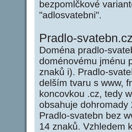
bezpomlčkové variantě
"adlosvatebni".
Pradlo-svatebn.c
Doména pradlo-svate
doménovému jménu pra
znaků i). Pradlo-svat
delším tvaru s www, fr
koncovkou .cz, tedy 
obsahuje dohromady 
Pradlo-svatebn bez w
14 znaků. Vzhledem k