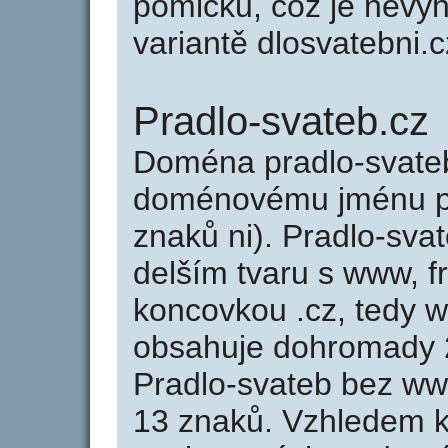
pomlčku, což je nevý
variantě dlosvatebni.cz
Pradlo-svateb.cz
Doména pradlo-svate
doménovému jménu pra
znaků ni). Pradlo-sva
delším tvaru s www, fr
koncovkou .cz, tedy 
obsahuje dohromady 
Pradlo-svateb bez ww
13 znaků. Vzhledem k