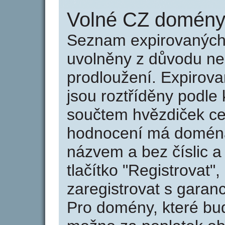
Volné CZ domény 
Seznam expirovaných 
uvolněny z důvodu neu
prodloužení. Expirov
jsou roztříděny podle k
součtem hvězdiček ce
hodnocení má doména 
názvem a bez číslic a
tlačítko "Registrovat
zaregistrovat s garan
Pro domény, které bud