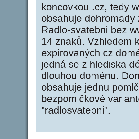
koncovkou .cz, tedy w
obsahuje dohromady 
Radlo-svatebni bez w
14 znaků. Vzhledem k
expirovaných cz domén
jedná se z hlediska dé
dlouhou doménu. Dom
obsahuje jednu pomlčk
bezpomlčkové variantě
"radlosvatebni".