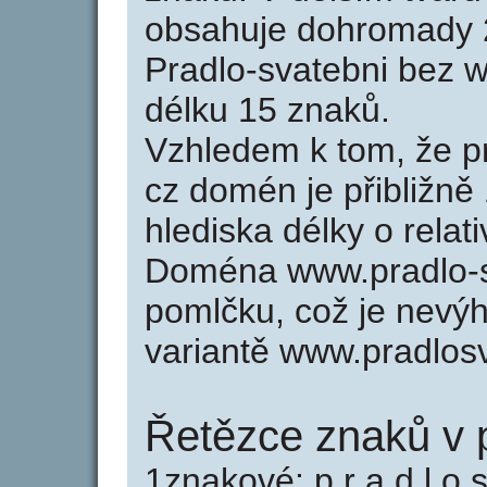
obsahuje dohromady 
Pradlo-svatebni bez 
délku 15 znaků.
Vzhledem k tom, že p
cz domén je přibližně
hlediska délky o rela
Doména www.pradlo-s
pomlčku, což je nevý
variantě www.pradlos
Řetězce znaků v p
1znakové: p r a d l o s 