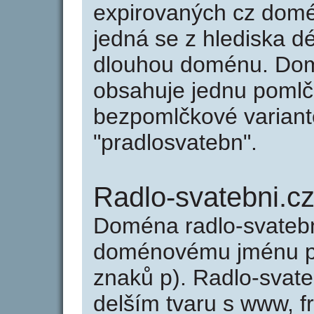
expirovaných cz domén
jedná se z hlediska dé
dlouhou doménu. Dom
obsahuje jednu pomlčk
bezpomlčkové variantě
"pradlosvatebn".
Radlo-svatebni.c
Doména radlo-svatebn
doménovému jménu pra
znaků p). Radlo-svate
delším tvaru s www, fr