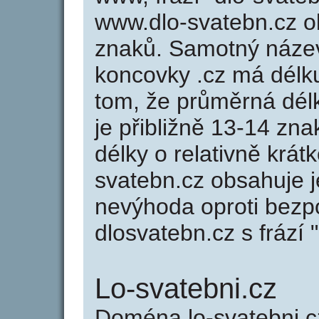
www.dlo-svatebn.cz 
znaků. Samotný náze
koncovky .cz má délk
tom, že průměrná dél
je přibližně 13-14 zna
délky o relativně kr
svatebn.cz obsahuje j
nevýhoda oproti bezp
dlosvatebn.cz s frází 
Lo-svatebni.cz
Doména lo-svatebni.