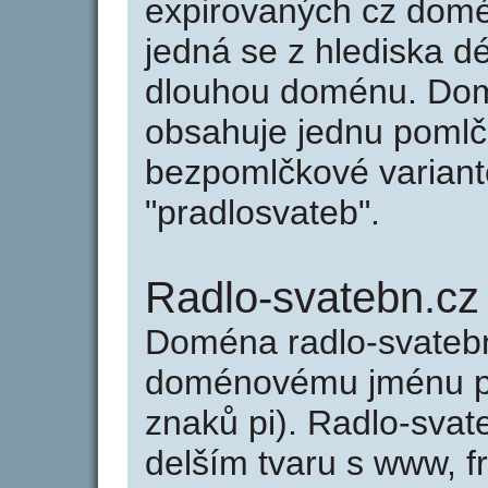
expirovaných cz domén
jedná se z hlediska dé
dlouhou doménu. Dom
obsahuje jednu pomlčk
bezpomlčkové variantě
"pradlosvateb".
Radlo-svatebn.cz
Doména radlo-svateb
doménovému jménu pra
znaků pi). Radlo-svat
delším tvaru s www, fr