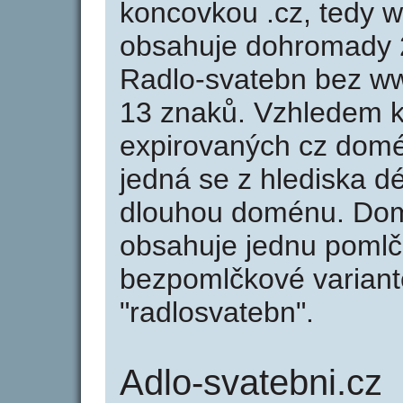
koncovkou .cz, tedy 
obsahuje dohromady 
Radlo-svatebn bez ww
13 znaků. Vzhledem k
expirovaných cz domén
jedná se z hlediska dé
dlouhou doménu. Dom
obsahuje jednu pomlčk
bezpomlčkové variantě
"radlosvatebn".
Adlo-svatebni.cz