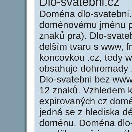
Dlo-svatebni.cz
Doména dlo-svatebni.
doménovému jménu pra
znaků pra). Dlo-svate
delším tvaru s www, fr
koncovkou .cz, tedy w
obsahuje dohromady 
Dlo-svatebni bez www
12 znaků. Vzhledem k
expirovaných cz domén
jedná se z hlediska dé
doménu. Doména dlo-