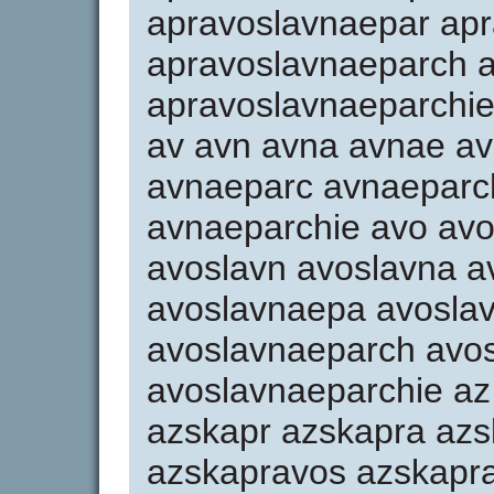
apravoslavnaepar ap
apravoslavnaeparch a
apravoslavnaeparchie 
av avn avna avnae a
avnaeparc avnaeparc
avnaeparchie avo avo
avoslavn avoslavna a
avoslavnaepa avosla
avoslavnaeparch avos
avoslavnaeparchie az
azskapr azskapra az
azskapravos azskapra