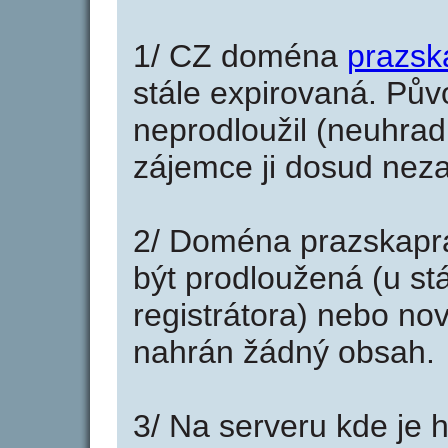
1/ CZ doména
prazsk
stále expirovaná. Pův
neprodloužil (neuhradi
zájemce ji dosud neza
2/ Doména prazskapr
být prodloužená (u st
registrátora) nebo no
nahrán žádný obsah.
3/ Na serveru kde je 