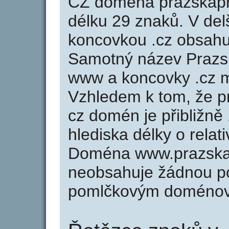
CZ doména prazskapr
délku 29 znaků. V del
koncovkou .cz obsah
Samotný název Prazs
www a koncovky .cz m
Vzhledem k tom, že p
cz domén je přibližně
hlediska délky o rela
Doména www.prazskap
neobsahuje žádnou po
pomlčkovým doménov