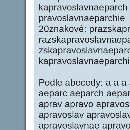
kapravoslavnaeparch 
pravoslavnaeparchie
20znakové: prazskap
razskapravoslavnaep
zskapravoslavnaepar
kapravoslavnaeparchi
Podle abecedy: a a a
aeparc aeparch aepar
aprav apravo apravos
apravoslav apravosla
apravoslavnae aprav