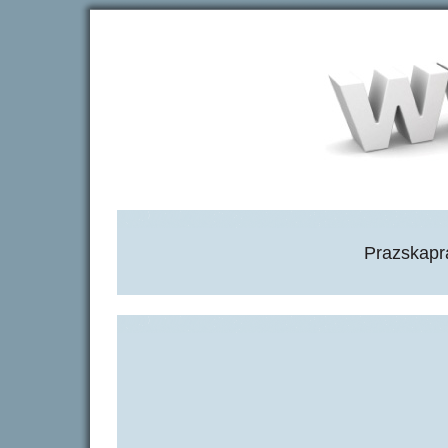
Prazskapr