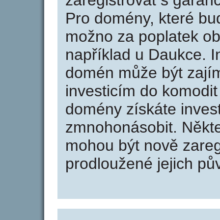
zaregistrovat s garan
Pro domény, které bud
možno za poplatek obj
například u Daukce. I
domén může být zajím
investicím do komodit 
domény získáte invest
zmnohonásobit. Někte
mohou být nově zareg
prodloužené jejich pův