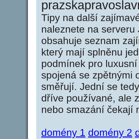
prazskapravoslav
Tipy na další zajíma
naleznete na serveru 
obsahuje seznam zaj
který mají splněnu jed
podmínek pro luxusní 
spojená se zpětnými 
směřují. Jední se tedy
dříve používané, ale 
nebo smazání čekají na
domény 1
domény 2