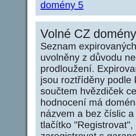
domény 5
Volné CZ domény 
Seznam expirovaných 
uvolněny z důvodu neu
prodloužení. Expirov
jsou roztříděny podle k
součtem hvězdiček ce
hodnocení má doména 
názvem a bez číslic a
tlačítko "Registrovat