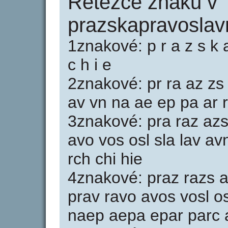
Řetězce znaků v
prazskapravoslav
1znakové: p r a z s k a
c h i e
2znakové: pr ra az zs 
av vn na ae ep pa ar r
3znakové: pra raz azs
avo vos osl sla lav a
rch chi hie
4znakové: praz razs 
prav ravo avos vosl o
naep aepa epar parc a