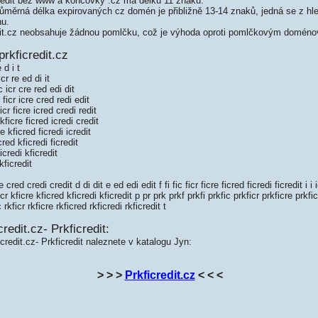
edit bez www a koncovky .cz má délku 11 znaků.
měrná délka expirovaných cz domén je přibližně 13-14 znaků, jedná se z hled
nu.
it.cz neobsahuje žádnou pomlčku, což je výhoda oproti pomlčkovým doméno
rkficredit.cz
 d i t
cr re ed di it
 icr cre red edi dit
ficr icre cred redi edit
cr ficre icred credi redit
kficre ficred icredi credit
e kficred ficredi icredit
red kficredi ficredit
credi kficredit
kficredit
ed credi credit d di dit e ed edi edit f fi fic ficr ficre ficred ficredi ficredit i i i
ficr kficre kficred kficredi kficredit p pr prk prkf prkfi prkfic prkficr prkficre prkfi
c rkficr rkficre rkficred rkficredi rkficredit t
redit.cz- Prkficredit:
credit.cz- Prkficredit naleznete v katalogu Jyn:
> > >
Prkficredit.cz
< < <