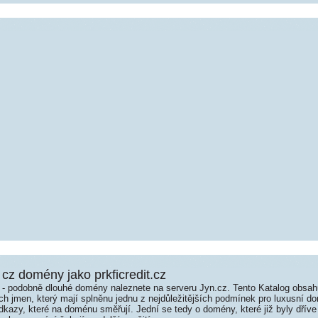
cz domény jako prkficredit.cz
é - podobně dlouhé domény naleznete na serveru Jyn.cz. Tento Katalog obsa
jmen, který mají splněnu jednu z nejdůležitějších podmínek pro luxusní dom
kazy, které na doménu směřují. Jední se tedy o domény, které již byly dříve