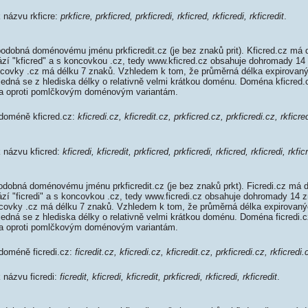
k názvu rkficre:
prkficre, prkficred, prkficredi, rkficred, rkficredi, rkficredit
.
odobná doménovému jménu prkficredit.cz (je bez znaků prit). Kficred.cz má 
rází "kficred" a s koncovkou .cz, tedy www.kficred.cz obsahuje dohromady 1
covky .cz má délku 7 znaků. Vzhledem k tom, že průměrná délka expirovan
 jedná se z hlediska délky o relativně velmi krátkou doménu. Doména kficre
da oproti pomlčkovým doménovým variantám.
 doméně kficred.cz:
kficredi.cz, kficredit.cz, prkficred.cz, prkficredi.cz, rkficre
k názvu kficred:
kficredi, kficredit, prkficred, prkficredi, rkficred, rkficredi, rkfic
odobná doménovému jménu prkficredit.cz (je bez znaků prkt). Ficredi.cz má 
ází "ficredi" a s koncovkou .cz, tedy www.ficredi.cz obsahuje dohromady 14
covky .cz má délku 7 znaků. Vzhledem k tom, že průměrná délka expirovan
 jedná se z hlediska délky o relativně velmi krátkou doménu. Doména ficredi
da oproti pomlčkovým doménovým variantám.
 doméně ficredi.cz:
ficredit.cz, kficredi.cz, kficredit.cz, prkficredi.cz, rkficredi.
k názvu ficredi:
ficredit, kficredi, kficredit, prkficredi, rkficredi, rkficredit
.