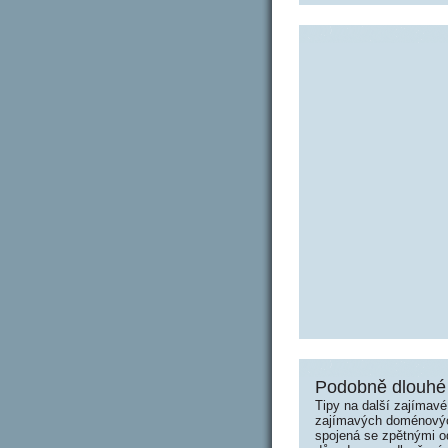
Podobně dlouhé 
Tipy na další zajímav
zajímavých doménových 
spojená se zpětnými od