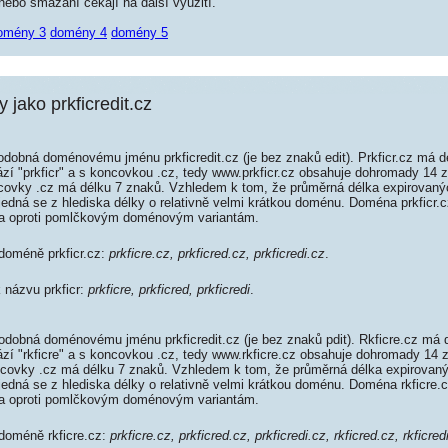
ebo smazání čekají na další využití.
omény 3
domény 4
domény 5
jako prkficredit.cz
odobná doménovému jménu prkficredit.cz (je bez znaků edit). Prkficr.cz má d
rází "prkficr" a s koncovkou .cz, tedy www.prkficr.cz obsahuje dohromady 14
covky .cz má délku 7 znaků. Vzhledem k tom, že průměrná délka expirovaný
 jedná se z hlediska délky o relativně velmi krátkou doménu. Doména prkficr
da oproti pomlčkovým doménovým variantám.
 doméně prkficr.cz:
prkficre.cz, prkficred.cz, prkficredi.cz
.
k názvu prkficr:
prkficre, prkficred, prkficredi
.
odobná doménovému jménu prkficredit.cz (je bez znaků pdit). Rkficre.cz má 
rází "rkficre" a s koncovkou .cz, tedy www.rkficre.cz obsahuje dohromady 1
covky .cz má délku 7 znaků. Vzhledem k tom, že průměrná délka expirovan
 jedná se z hlediska délky o relativně velmi krátkou doménu. Doména rkficre
da oproti pomlčkovým doménovým variantám.
 doméně rkficre.cz:
prkficre.cz, prkficred.cz, prkficredi.cz, rkficred.cz, rkficredi