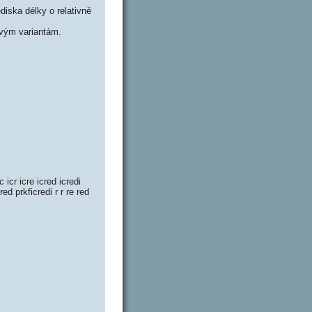
iska délky o relativně
vým variantám.
c icr icre icred icredi
cred prkficredi r r re red