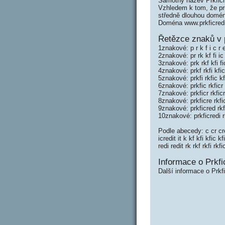
Samotný název Prkficr
Vzhledem k tom, že prů
středně dlouhou domé
Doména www.prkficred
Řetězce znaků v p
1znakové: p r k f i c r e
2znakové: pr rk kf fi ic 
3znakové: prk rkf kfi fic
4znakové: prkf rkfi kfic 
5znakové: prkfi rkfic kfi
6znakové: prkfic rkficr 
7znakové: prkficr rkficr
8znakové: prkficre rkfic
9znakové: prkficred rkfi
10znakové: prkficredi r
Podle abecedy: c cr cre cr
icredit it k kf kfi kfic k
redi redit rk rkf rkfi rkfi
Informace o Prkfic
Další informace o Prkfi