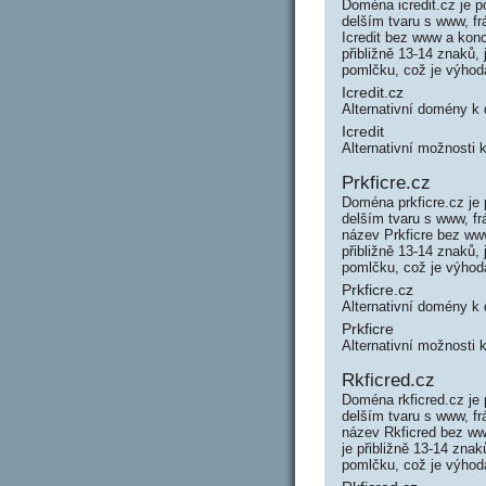
Doména icredit.cz je p
delším tvaru s www, fr
Icredit bez www a kon
přibližně 13-14 znaků,
pomlčku, což je výho
Icredit.cz
Alternativní domény k
Icredit
Alternativní možnosti 
Prkficre.cz
Doména prkficre.cz je 
delším tvaru s www, f
název Prkficre bez ww
přibližně 13-14 znaků,
pomlčku, což je výho
Prkficre.cz
Alternativní domény k
Prkficre
Alternativní možnosti 
Rkficred.cz
Doména rkficred.cz je 
delším tvaru s www, f
název Rkficred bez ww
je přibližně 13-14 zna
pomlčku, což je výho