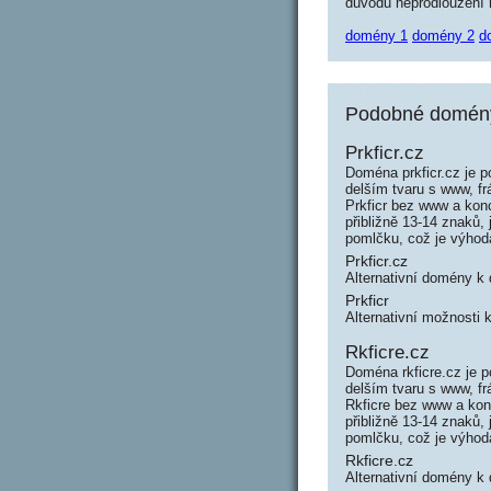
důvodu neprodloužení n
domény 1
domény 2
d
Podobné domény 
Prkficr.cz
Doména prkficr.cz je p
delším tvaru s www, f
Prkficr bez www a kon
přibližně 13-14 znaků,
pomlčku, což je výho
Prkficr.cz
Alternativní domény k
Prkficr
Alternativní možnosti 
Rkficre.cz
Doména rkficre.cz je p
delším tvaru s www, f
Rkficre bez www a kon
přibližně 13-14 znaků,
pomlčku, což je výho
Rkficre.cz
Alternativní domény k