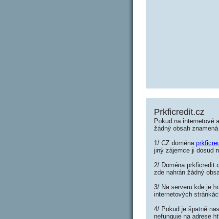
Prkficredit.cz
Pokud na internetové ad
žádný obsah znamená 
1/ CZ doména
prkficre
jiný zájemce ji dosud n
2/ Doména prkficredit.
zde nahrán žádný obs
3/ Na serveru kde je h
internetových stránkác
4/ Pokud je špatně nas
nefunguje na adrese htt