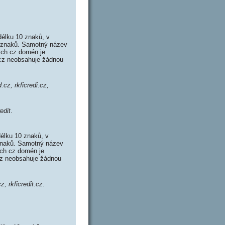
délku 10 znaků, v
4 znaků. Samotný název
ých cz domén je
d.cz neobsahuje žádnou
d.cz, rkficredi.cz,
redit
.
délku 10 znaků, v
 znaků. Samotný název
ých cz domén je
.cz neobsahuje žádnou
cz, rkficredit.cz
.