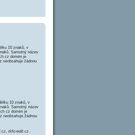
élku 10 znaků, v
 znaků. Samotný název
ch cz domén je
.cz neobsahuje žádnou
délku 10 znaků, v
4 znaků. Samotný název
ých cz domén je
.cz neobsahuje žádnou
.cz, rkficredit.cz
.