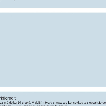
rkficredit
.cz má délku 14 znaků. V delším tvaru s www a s koncovkou .cz obsahuje d