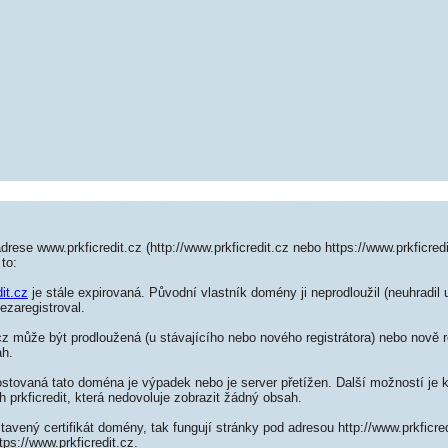
rese www.prkficredit.cz (http://www.prkficredit.cz nebo https://www.prkficred
to:
dit.cz
je stále expirovaná. Původní vlastník domény ji neprodloužil (neuhradil 
ezaregistroval.
cz může být prodloužená (u stávajícího nebo nového registrátora) nebo nově r
ah.
ostovaná tato doména je výpadek nebo je server přetížen. Další možností je k
h prkficredit, která nedovoluje zobrazit žádný obsah.
tavený certifikát domény, tak fungují stránky pod adresou http://www.prkficr
ps://www.prkficredit.cz.