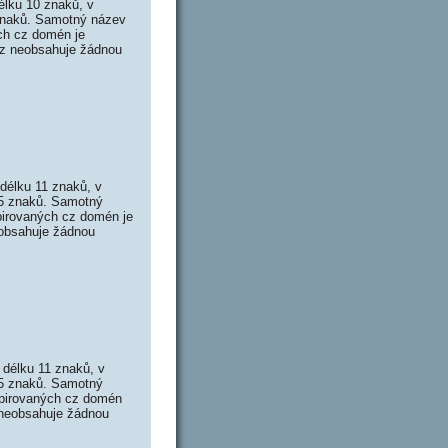
élku 10 znaků, v
 znaků. Samotný název
ch cz domén je
.cz neobsahuje žádnou
 délku 11 znaků, v
 15 znaků. Samotný
pirovaných cz domén je
eobsahuje žádnou
 délku 11 znaků, v
 15 znaků. Samotný
xpirovaných cz domén
z neobsahuje žádnou