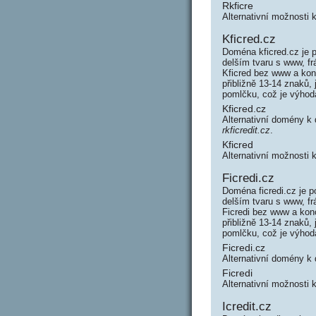
Rkficre
Alternativní možnosti 
Kficred.cz
Doména kficred.cz je p
delším tvaru s www, f
Kficred bez www a kon
přibližně 13-14 znaků,
pomlčku, což je výho
Kficred.cz
Alternativní domény k
rkficredit.cz
.
Kficred
Alternativní možnosti 
Ficredi.cz
Doména ficredi.cz je p
delším tvaru s www, fr
Ficredi bez www a kon
přibližně 13-14 znaků,
pomlčku, což je výho
Ficredi.cz
Alternativní domény k
Ficredi
Alternativní možnosti 
Icredit.cz