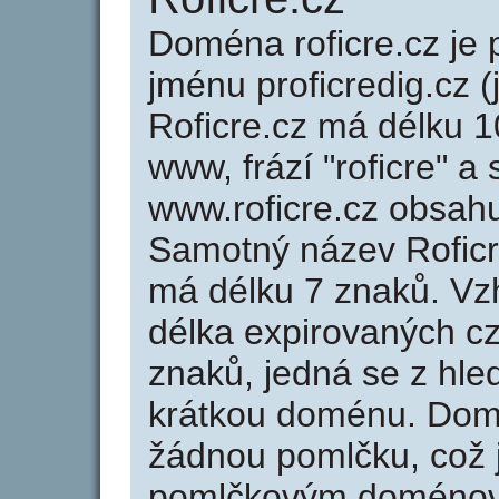
Doména roficre.cz j
jménu proficredig.cz (
Roficre.cz má délku 1
www, frází "roficre" a
www.roficre.cz obsah
Samotný název Roficr
má délku 7 znaků. Vz
délka expirovaných cz
znaků, jedná se z hled
krátkou doménu. Domé
žádnou pomlčku, což j
pomlčkovým doménov