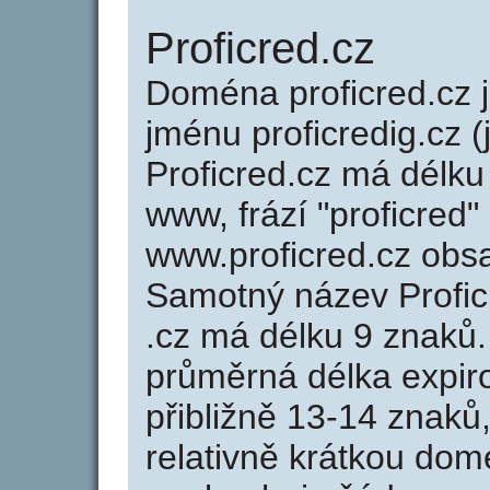
Proficred.cz
Doména proficred.cz
jménu proficredig.cz (
Proficred.cz má délku
www, frází "proficred"
www.proficred.cz obs
Samotný název Profi
.cz má délku 9 znaků
průměrná délka expir
přibližně 13-14 znaků,
relativně krátkou do