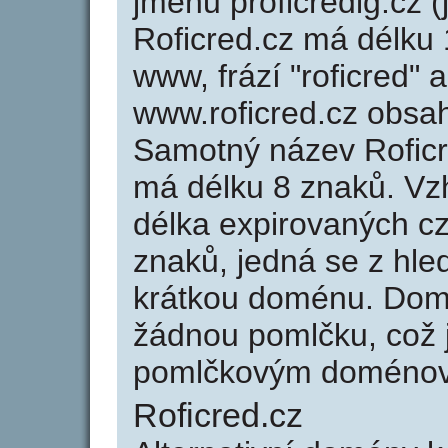
jménu proficredig.cz (
Roficred.cz má délku 
www, frází "roficred" 
www.roficred.cz obsa
Samotný název Rofic
má délku 8 znaků. Vz
délka expirovaných cz
znaků, jedná se z hled
krátkou doménu. Domé
žádnou pomlčku, což j
pomlčkovým doménov
Roficred.cz