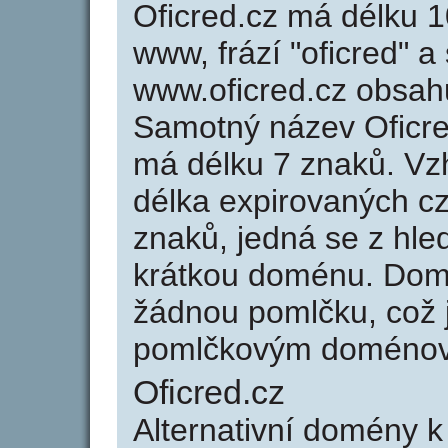
Oficred.cz má délku 1
www, frází "oficred" a
www.oficred.cz obsah
Samotný název Oficr
má délku 7 znaků. Vz
délka expirovaných cz
znaků, jedná se z hled
krátkou doménu. Dom
žádnou pomlčku, což j
pomlčkovým doménov
Oficred.cz
Alternativní domény k