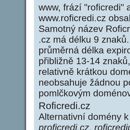
www, frází "roficredi"
www.roficredi.cz obs
Samotný název Rofic
.cz má délku 9 znaků
průměrná délka expir
přibližně 13-14 znaků,
relativně krátkou dom
neobsahuje žádnou po
pomlčkovým doménov
Roficredi.cz
Alternativní domény k
proficredi.cz, roficredi