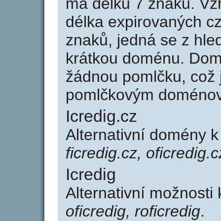
má délku 7 znaků. Vz
délka expirovaných cz
znaků, jedná se z hled
krátkou doménu. Domé
žádnou pomlčku, což j
pomlčkovým doménov
Icredig.cz
Alternativní domény k
ficredig.cz, oficredig.c
Icredig
Alternativní možnosti 
oficredig, roficredig
.