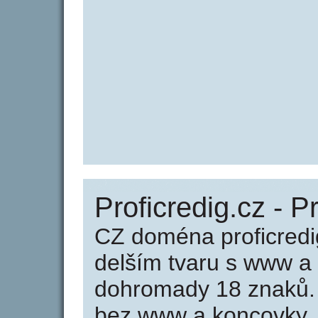
Proficredig.cz - P
CZ doména proficredi
delším tvaru s www a
dohromady 18 znaků. 
bez www a koncovky .