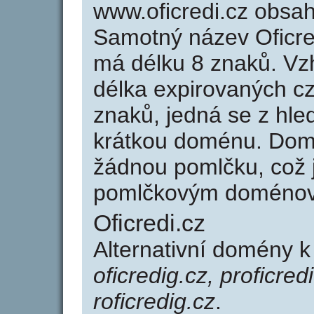
www.oficredi.cz obsa
Samotný název Oficre
má délku 8 znaků. Vz
délka expirovaných cz
znaků, jedná se z hled
krátkou doménu. Domé
žádnou pomlčku, což j
pomlčkovým doménov
Oficredi.cz
Alternativní domény k
oficredig.cz, proficredi
roficredig.cz
.