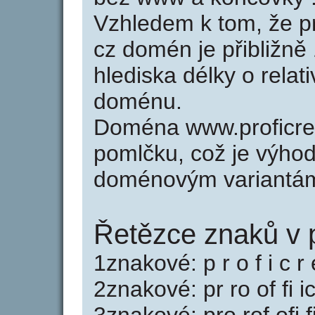
Vzhledem k tom, že p
cz domén je přibližně
hlediska délky o relat
doménu.
Doména www.proficre
pomlčku, což je výho
doménovým variantá
Řetězce znaků v p
1znakové: p r o f i c r 
2znakové: pr ro of fi ic