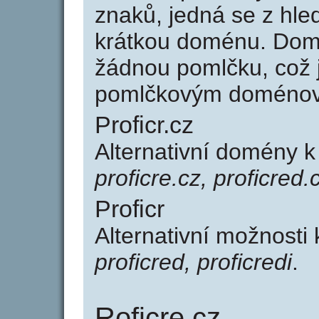
znaků, jedná se z hled
krátkou doménu. Domé
žádnou pomlčku, což j
pomlčkovým doménov
Proficr.cz
Alternativní domény k
proficre.cz, proficred.
Proficr
Alternativní možnosti 
proficred, proficredi
.
Roficre.cz