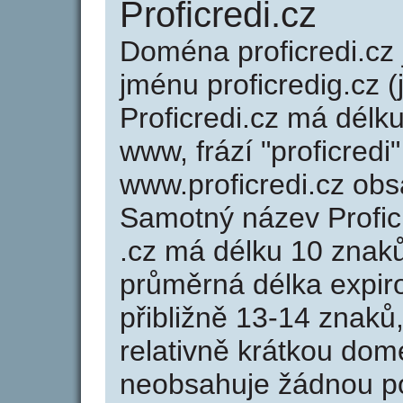
Proficredi.cz
Doména proficredi.c
jménu proficredig.cz (
Proficredi.cz má délku
www, frází "proficredi
www.proficredi.cz ob
Samotný název Profic
.cz má délku 10 znak
průměrná délka expir
přibližně 13-14 znaků,
relativně krátkou dom
neobsahuje žádnou po