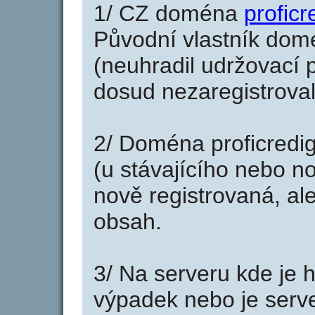
1/ CZ doména
proficr
Původní vlastník domé
(neuhradil udržovací p
dosud nezaregistroval
2/ Doména proficredi
(u stávajícího nebo n
nově registrovaná, al
obsah.
3/ Na serveru kde je 
výpadek nebo je serve