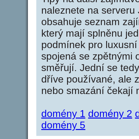
naleznete na serveru 
obsahuje seznam zaj
který mají splněnu jed
podmínek pro luxusní 
spojená se zpětnými 
směřují. Jední se tedy
dříve používané, ale 
nebo smazání čekají na
domény 1
domény 2
domény 5