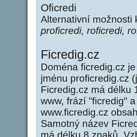
Oficredi
Alternativní možnosti 
proficredi, roficredi, r
Ficredig.cz
Doména ficredig.cz 
jménu proficredig.cz (
Ficredig.cz má délku 
www, frází "ficredig" 
www.ficredig.cz obsa
Samotný název Ficred
má délku 8 znaků. Vz