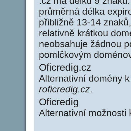
.cz má délku 9 znaků
průměrná délka expir
přibližně 13-14 znaků,
relativně krátkou dom
neobsahuje žádnou po
pomlčkovým doménov
Oficredig.cz
Alternativní domény k
roficredig.cz
.
Oficredig
Alternativní možnosti 