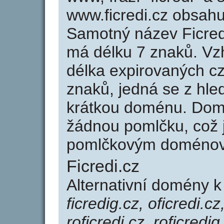
www.ficredi.cz obsah
Samotný název Ficred
má délku 7 znaků. Vz
délka expirovaných cz
znaků, jedná se z hled
krátkou doménu. Domé
žádnou pomlčku, což j
pomlčkovým doménov
Ficredi.cz
Alternativní domény k
ficredig.cz, oficredi.cz
roficredi.cz, roficredig