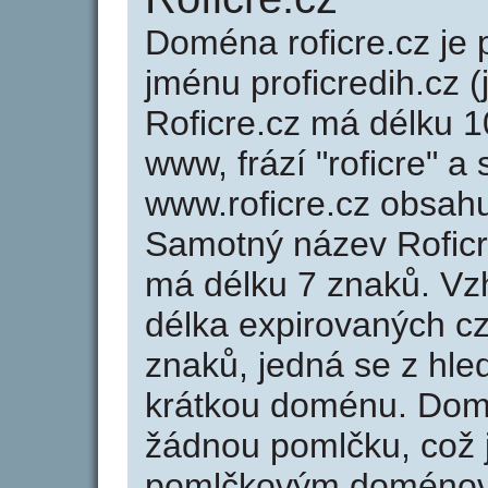
Doména roficre.cz j
jménu proficredih.cz (
Roficre.cz má délku 1
www, frází "roficre" a
www.roficre.cz obsah
Samotný název Roficr
má délku 7 znaků. Vz
délka expirovaných cz
znaků, jedná se z hled
krátkou doménu. Domé
žádnou pomlčku, což j
pomlčkovým doménov