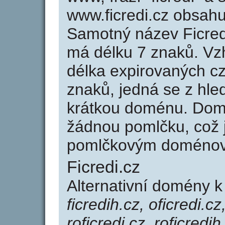
www.ficredi.cz obsah
Samotný název Ficred
má délku 7 znaků. Vz
délka expirovaných cz
znaků, jedná se z hled
krátkou doménu. Domé
žádnou pomlčku, což j
pomlčkovým doménov
Ficredi.cz
Alternativní domény k
ficredih.cz, oficredi.cz
roficredi.cz, roficredih