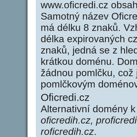
www.oficredi.cz obsa
Samotný název Oficre
má délku 8 znaků. Vz
délka expirovaných cz
znaků, jedná se z hled
krátkou doménu. Domé
žádnou pomlčku, což j
pomlčkovým doménov
Oficredi.cz
Alternativní domény k
oficredih.cz, proficredi
roficredih.cz
.