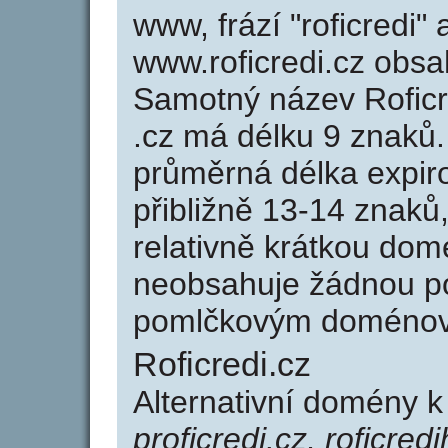
www, frází "roficredi"
www.roficredi.cz obs
Samotný název Rofic
.cz má délku 9 znaků
průměrná délka expir
přibližně 13-14 znaků,
relativně krátkou dom
neobsahuje žádnou po
pomlčkovým doménov
Roficredi.cz
Alternativní domény k
proficredi.cz, roficredi