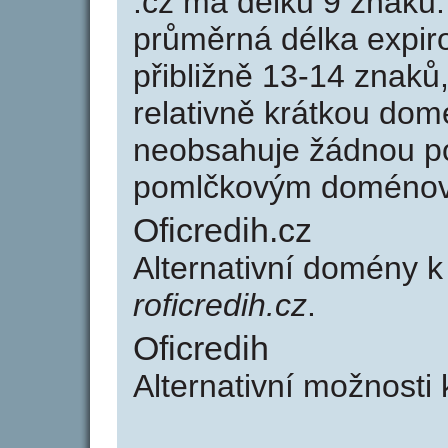
.cz má délku 9 znaků
průměrná délka expir
přibližně 13-14 znaků,
relativně krátkou dom
neobsahuje žádnou po
pomlčkovým doménov
Oficredih.cz
Alternativní domény k
roficredih.cz
.
Oficredih
Alternativní možnosti 