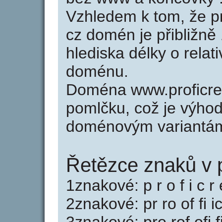
Vzhledem k tom, že p
cz domén je přibližně
hlediska délky o relat
doménu.
Doména www.proficre
pomlčku, což je výho
doménovým variantá
Řetězce znaků v p
1znakové: p r o f i c r 
2znakové: pr ro of fi ic