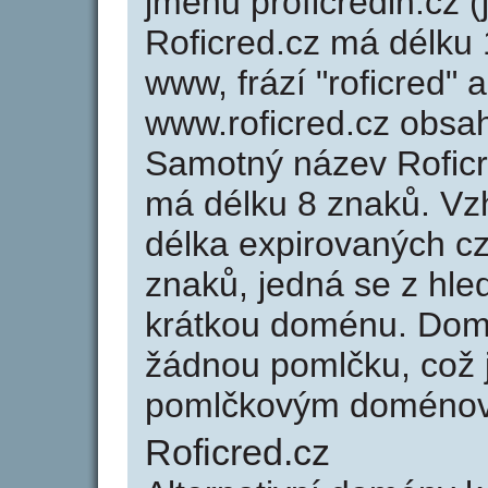
jménu proficredih.cz (
Roficred.cz má délku 
www, frází "roficred" 
www.roficred.cz obsa
Samotný název Rofic
má délku 8 znaků. Vz
délka expirovaných cz
znaků, jedná se z hled
krátkou doménu. Domé
žádnou pomlčku, což j
pomlčkovým doménov
Roficred.cz