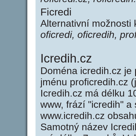
Ficredi
Alternativní možnosti 
oficredi, oficredih, prof
Icredih.cz
Doména icredih.cz j
jménu proficredih.cz (
Icredih.cz má délku 1
www, frází "icredih" a
www.icredih.cz obsah
Samotný název Icredi