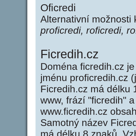
Oficredi
Alternativní možnosti 
proficredi, roficredi, r
Ficredih.cz
Doména ficredih.cz 
jménu proficredih.cz (
Ficredih.cz má délku 
www, frází "ficredih" 
www.ficredih.cz obsa
Samotný název Ficred
má délku 8 znaků. Vz