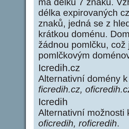
má délku 7 znaků. Vz
délka expirovaných cz
znaků, jedná se z hled
krátkou doménu. Domé
žádnou pomlčku, což j
pomlčkovým doménov
Icredih.cz
Alternativní domény k
ficredih.cz, oficredih.c
Icredih
Alternativní možnosti 
oficredih, roficredih
.