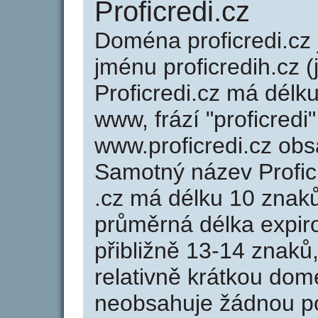
Proficredi.cz
Doména proficredi.c
jménu proficredih.cz (
Proficredi.cz má délku
www, frází "proficredi
www.proficredi.cz ob
Samotný název Profic
.cz má délku 10 znak
průměrná délka expir
přibližně 13-14 znaků,
relativně krátkou dom
neobsahuje žádnou po