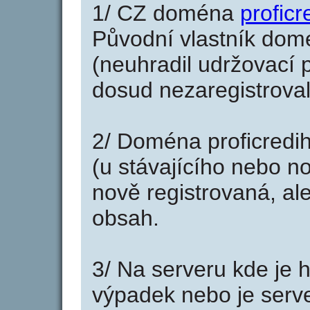
1/ CZ doména
proficr
Původní vlastník domé
(neuhradil udržovací p
dosud nezaregistroval
2/ Doména proficredi
(u stávajícího nebo n
nově registrovaná, al
obsah.
3/ Na serveru kde je 
výpadek nebo je serve