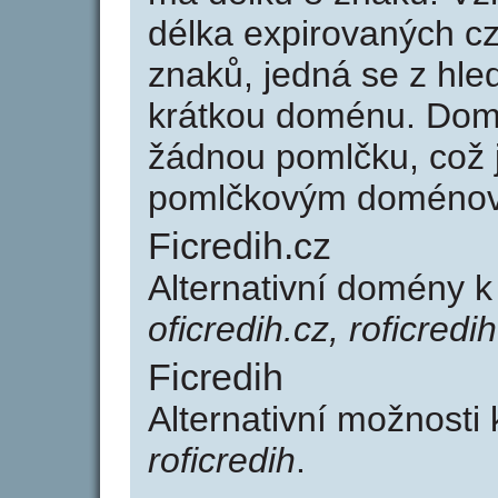
délka expirovaných cz
znaků, jedná se z hled
krátkou doménu. Domé
žádnou pomlčku, což j
pomlčkovým doménov
Ficredih.cz
Alternativní domény k
oficredih.cz, roficredi
Ficredih
Alternativní možnosti 
roficredih
.