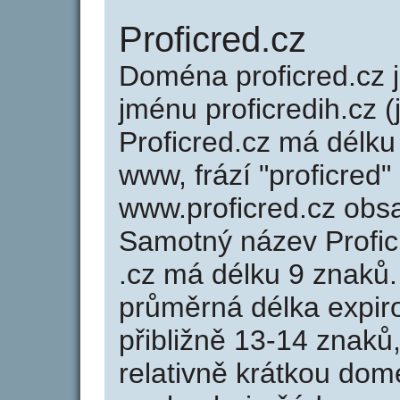
Proficred.cz
Doména proficred.cz
jménu proficredih.cz (
Proficred.cz má délku
www, frází "proficred"
www.proficred.cz obs
Samotný název Profi
.cz má délku 9 znaků
průměrná délka expir
přibližně 13-14 znaků,
relativně krátkou do