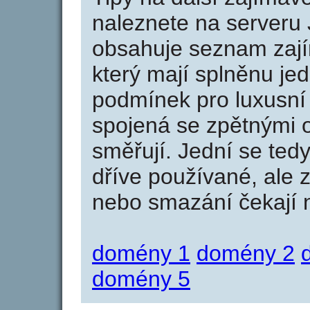
naleznete na serveru 
obsahuje seznam zaj
který mají splněnu jed
podmínek pro luxusní 
spojená se zpětnými 
směřují. Jední se tedy
dříve používané, ale 
nebo smazání čekají na
domény 1
domény 2
domény 5