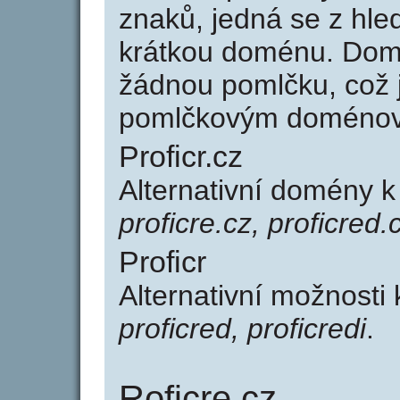
znaků, jedná se z hled
krátkou doménu. Domé
žádnou pomlčku, což j
pomlčkovým doménov
Proficr.cz
Alternativní domény k
proficre.cz, proficred.
Proficr
Alternativní možnosti 
proficred, proficredi
.
Roficre.cz