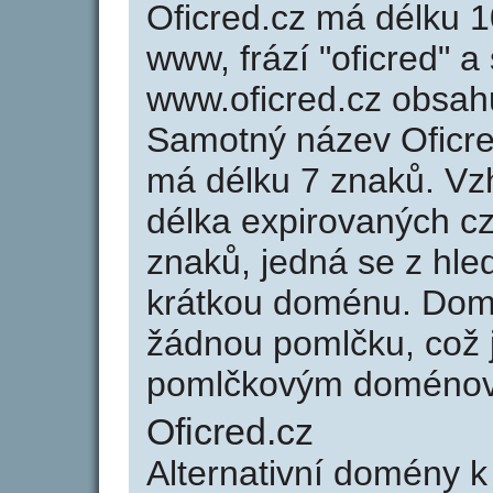
Oficred.cz má délku 1
www, frází "oficred" a
www.oficred.cz obsah
Samotný název Oficr
má délku 7 znaků. Vz
délka expirovaných cz
znaků, jedná se z hled
krátkou doménu. Dom
žádnou pomlčku, což j
pomlčkovým doménov
Oficred.cz
Alternativní domény k