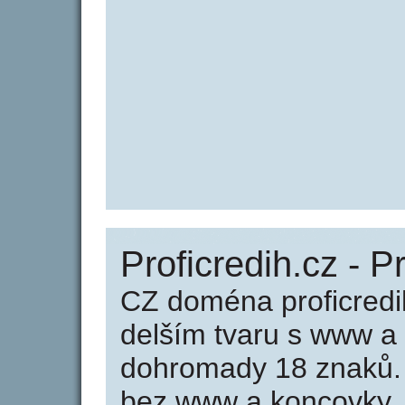
Proficredih.cz - P
CZ doména proficredi
delším tvaru s www a
dohromady 18 znaků. 
bez www a koncovky .