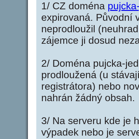
1/ CZ doména
pujcka
expirovaná. Původní v
neprodloužil (neuhradi
zájemce ji dosud neza
2/ Doména pujcka-je
prodloužená (u stáva
registrátora) nebo no
nahrán žádný obsah.
3/ Na serveru kde je 
výpadek nebo je serve