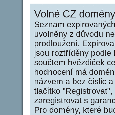
Volné CZ domény 
Seznam expirovaných 
uvolněny z důvodu neu
prodloužení. Expirov
jsou roztříděny podle k
součtem hvězdiček ce
hodnocení má doména 
názvem a bez číslic a
tlačítko "Registrovat
zaregistrovat s garan
Pro domény, které bud