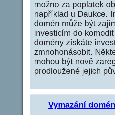
možno za poplatek obj
například u Daukce. I
domén může být zajím
investicím do komodit 
domény získáte invest
zmnohonásobit. Někte
mohou být nově zareg
prodloužené jejich pův
Vymazání domén