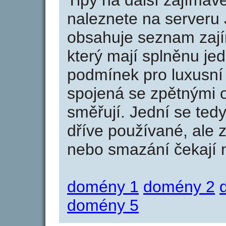
Tipy na další zajíma
naleznete na serveru 
obsahuje seznam zaj
který mají splněnu jed
podmínek pro luxusní 
spojená se zpětnými 
směřují. Jední se tedy
dříve používané, ale 
nebo smazání čekají na
domény 1
domény 2
domény 5