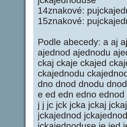
jckajednoduse
14znakové: pujckaje
15znakové: pujckaje
Podle abecedy: a aj a
ajednod ajednodu aje
ckaj ckaje ckajed cka
ckajednodu ckajedno
dno dnod dnodu dnod
e ed edn edno ednod
j j jc jck jcka jckaj jc
jckajednod jckajedno
jckajednoduse je jed 