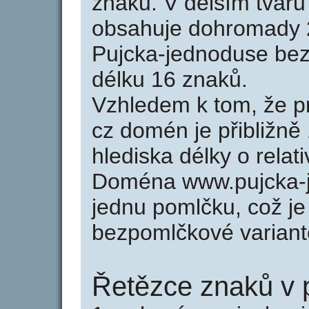
znaků. V delším tvar
obsahuje dohromady 
Pujcka-jednoduse be
délku 16 znaků.
Vzhledem k tom, že p
cz domén je přibližně
hlediska délky o rela
Doména www.pujcka-j
jednu pomlčku, což je
bezpomlčkové varian
Řetězce znaků v 