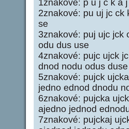
1znakové: p u j c k a j
2znakové: pu uj jc ck 
se
3znakové: puj ujc jck 
odu dus use
4znakové: pujc ujck j
dnod nodu odus duse
5znakové: pujck ujcka
jedno ednod dnodu n
6znakové: pujcka ujck
ajedno jednod ednod
7znakové: pujckaj ujc