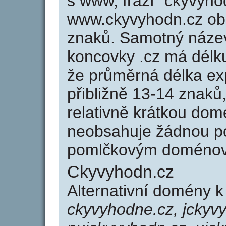
s www, frází "ckyvyho
www.ckyvyhodn.cz ob
znaků. Samotný náze
koncovky .cz má délk
že průměrná délka ex
přibližně 13-14 znaků,
relativně krátkou do
neobsahuje žádnou po
pomlčkovým doménov
Ckyvyhodn.cz
Alternativní domény 
ckyvyhodne.cz, jckyvy