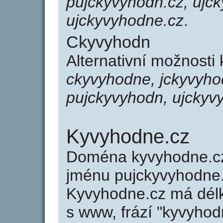
pujckyvyhodn.cz, ujc
ujckyvyhodne.cz
.
Ckyvyhodn
Alternativní možnosti
ckyvyhodne, jckyvyho
pujckyvyhodn, ujckyv
Kyvyhodne.cz
Doména kyvyhodne.c
jménu pujckyvyhodne.c
Kyvyhodne.cz má délk
s www, frází "kyvyhod