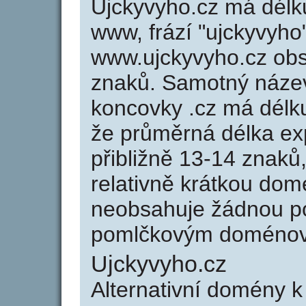
Ujckyvyho.cz má délku
www, frází "ujckyvyho
www.ujckyvyho.cz ob
znaků. Samotný náze
koncovky .cz má délk
že průměrná délka ex
přibližně 13-14 znaků,
relativně krátkou do
neobsahuje žádnou po
pomlčkovým doménov
Ujckyvyho.cz
Alternativní domény 