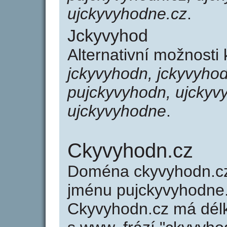
ujckyvyhodne.cz
.
Jckyvyhod
Alternativní možnosti
jckyvyhodn, jckyvyho
pujckyvyhodn, ujckyv
ujckyvyhodne
.
Ckyvyhodn.cz
Doména ckyvyhodn.c
jménu pujckyvyhodne.c
Ckyvyhodn.cz má délk