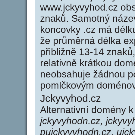
www.jckyvyhod.cz ob
znaků. Samotný náze
koncovky .cz má délk
že průměrná délka ex
přibližně 13-14 znaků,
relativně krátkou do
neobsahuje žádnou po
pomlčkovým doménov
Jckyvyhod.cz
Alternativní domény 
jckyvyhodn.cz, jckyvy
pujckyvyhodn.cz, ujck