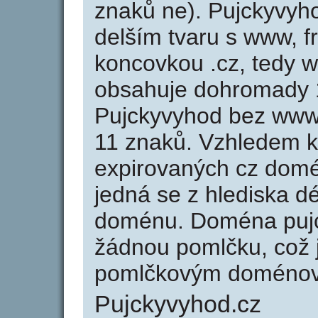
znaků ne). Pujckyvyh
delším tvaru s www, f
koncovkou .cz, tedy 
obsahuje dohromady 
Pujckyvyhod bez www
11 znaků. Vzhledem k
expirovaných cz domén
jedná se z hlediska dé
doménu. Doména pujc
žádnou pomlčku, což j
pomlčkovým doménov
Pujckyvyhod.cz