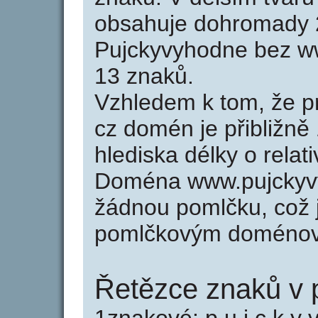
obsahuje dohromady 
Pujckyvyhodne bez w
13 znaků.
Vzhledem k tom, že p
cz domén je přibližně
hlediska délky o rela
Doména www.pujckyv
žádnou pomlčku, což j
pomlčkovým doménov
Řetězce znaků v 