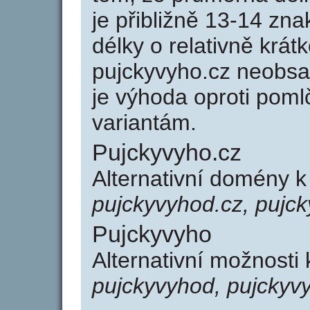
je přibližně 13-14 zna
délky o relativně kr
pujckyvyho.cz neobsa
je výhoda oproti po
variantám.
Pujckyvyho.cz
Alternativní domény 
pujckyvyhod.cz, pujc
Pujckyvyho
Alternativní možnosti
pujckyvyhod, pujckyv