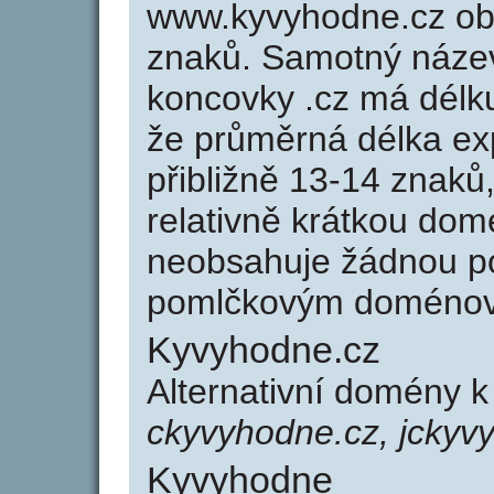
www.kyvyhodne.cz ob
znaků. Samotný náze
koncovky .cz má délk
že průměrná délka ex
přibližně 13-14 znaků,
relativně krátkou do
neobsahuje žádnou po
pomlčkovým doménov
Kyvyhodne.cz
Alternativní domény 
ckyvyhodne.cz, jckyv
Kyvyhodne