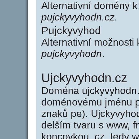
Alternativní domény 
pujckyvyhodn.cz
.
Pujckyvyhod
Alternativní možnosti
pujckyvyhodn
.
Ujckyvyhodn.cz
Doména ujckyvyhodn.
doménovému jménu pu
znaků pe). Ujckyvyho
delším tvaru s www, f
koncovkou .cz, tedy 