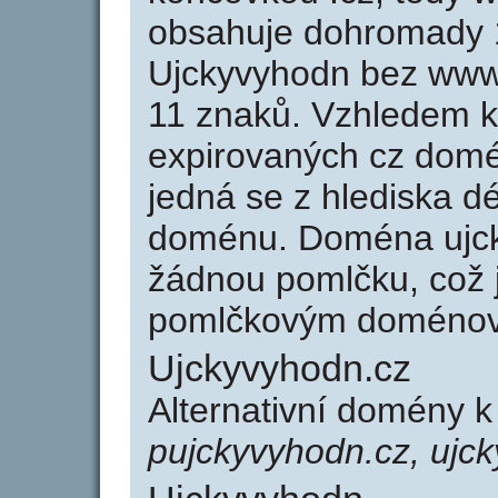
obsahuje dohromady 
Ujckyvyhodn bez www
11 znaků. Vzhledem k
expirovaných cz domén
jedná se z hlediska dé
doménu. Doména ujck
žádnou pomlčku, což j
pomlčkovým doménov
Ujckyvyhodn.cz
Alternativní domény 
pujckyvyhodn.cz, ujc