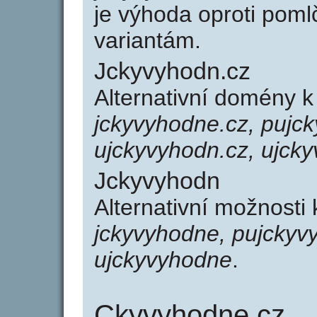
je výhoda oproti po
variantám.
Jckyvyhodn.cz
Alternativní domény 
jckyvyhodne.cz, pujc
ujckyvyhodn.cz, ujck
Jckyvyhodn
Alternativní možnosti
jckyvyhodne, pujckyv
ujckyvyhodne
.
Ckyvyhodne.cz