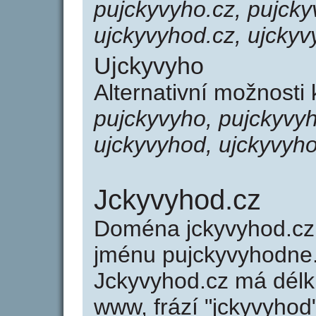
pujckyvyho.cz, pujcky
ujckyvyhod.cz, ujckyv
Ujckyvyho
Alternativní možnosti
pujckyvyho, pujckyvy
ujckyvyhod, ujckyvyh
Jckyvyhod.cz
Doména jckyvyhod.c
jménu pujckyvyhodne.
Jckyvyhod.cz má délku
www, frází "jckyvyhod