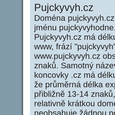
Pujckyvyh.cz
Doména pujckyvyh.c
jménu pujckyvyhodne.
Pujckyvyh.cz má délku
www, frází "pujckyvyh
www.pujckyvyh.cz ob
znaků. Samotný náze
koncovky .cz má délk
že průměrná délka ex
přibližně 13-14 znaků,
relativně krátkou do
neobsahuje žádnou po