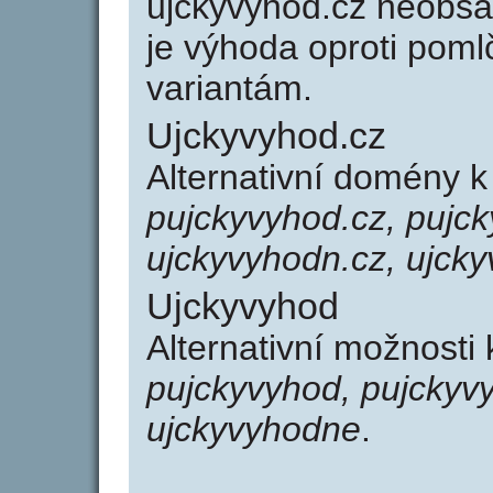
ujckyvyhod.cz neobsa
je výhoda oproti po
variantám.
Ujckyvyhod.cz
Alternativní domény 
pujckyvyhod.cz, pujc
ujckyvyhodn.cz, ujck
Ujckyvyhod
Alternativní možnosti
pujckyvyhod, pujckyv
ujckyvyhodne
.