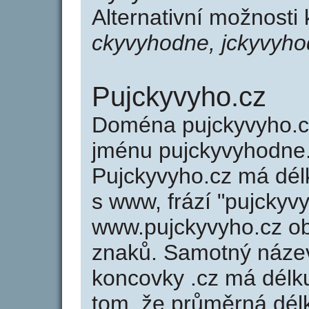
Alternativní možnosti
ckyvyhodne, jckyvyho
Pujckyvyho.cz
Doména pujckyvyho.
jménu pujckyvyhodne.
Pujckyvyho.cz má délk
s www, frází "pujckyv
www.pujckyvyho.cz o
znaků. Samotný náze
koncovky .cz má délk
tom, že průměrná dél