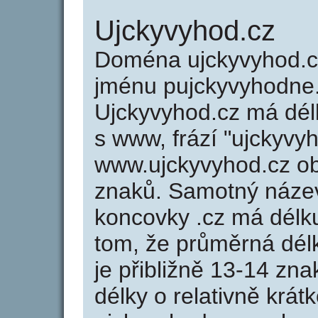
Ujckyvyhod.cz
Doména ujckyvyhod.
jménu pujckyvyhodne.
Ujckyvyhod.cz má délk
s www, frází "ujckyvy
www.ujckyvyhod.cz o
znaků. Samotný náze
koncovky .cz má délk
tom, že průměrná dél
je přibližně 13-14 zna
délky o relativně kr