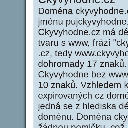
Doména ckyvyhodne.
jménu pujckyvyhodne.c
Ckyvyhodne.cz má dél
tvaru s www, frází "c
.cz, tedy www.ckyvyh
dohromady 17 znaků.
Ckyvyhodne bez www 
10 znaků. Vzhledem k
expirovaných cz domén
jedná se z hlediska dé
doménu. Doména cky
žádnou pomlčku, což j