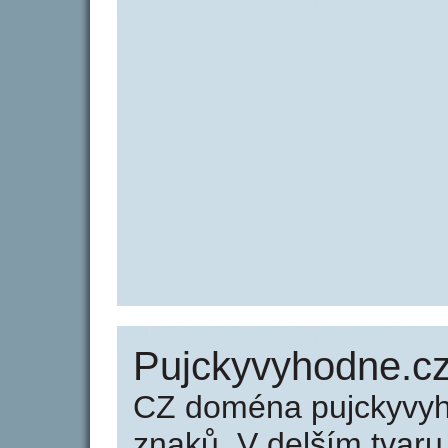
Pujckyvyhodne.cz
CZ doména pujckyvyh
znaků. V delším tvar