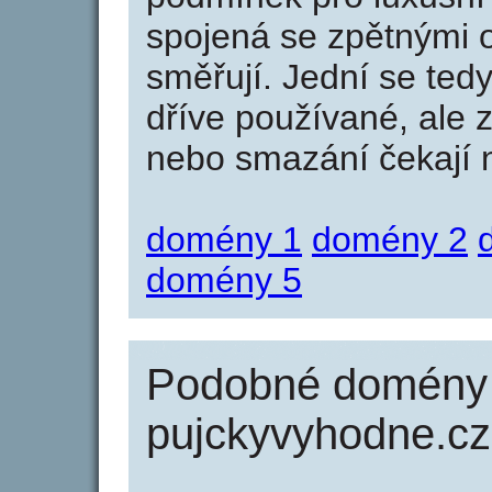
spojená se zpětnými 
směřují. Jední se tedy
dříve používané, ale 
nebo smazání čekají na
domény 1
domény 2
domény 5
Podobné domény 
pujckyvyhodne.cz