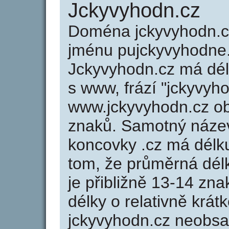
Jckyvyhodn.cz
Doména jckyvyhodn.
jménu pujckyvyhodne.
Jckyvyhodn.cz má dél
s www, frází "jckyvyh
www.jckyvyhodn.cz o
znaků. Samotný náze
koncovky .cz má délk
tom, že průměrná dél
je přibližně 13-14 zna
délky o relativně kr
jckyvyhodn.cz neobsa