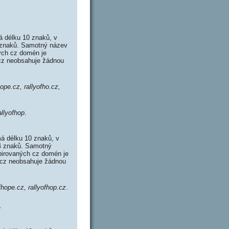
á délku 10 znaků, v
4 znaků. Samotný název
ých cz domén je
.cz neobsahuje žádnou
hope.cz, rallyofho.cz,
allyofhop
.
á délku 10 znaků, v
14 znaků. Samotný
pirovaných cz domén je
p.cz neobsahuje žádnou
fhope.cz, rallyofhop.cz
.
.