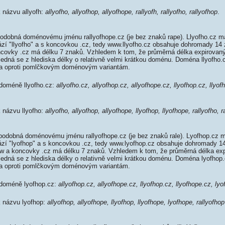
k názvu allyofh:
allyofho, allyofhop, allyofhope, rallyofh, rallyofho, rallyofhop
.
podobná doménovému jménu rallyofhope.cz (je bez znaků rape). Llyofho.cz m
rází "llyofho" a s koncovkou .cz, tedy www.llyofho.cz obsahuje dohromady 1
covky .cz má délku 7 znaků. Vzhledem k tom, že průměrná délka expirovan
 jedná se z hlediska délky o relativně velmi krátkou doménu. Doména llyofho
da oproti pomlčkovým doménovým variantám.
 doméně llyofho.cz:
allyofho.cz, allyofhop.cz, allyofhope.cz, llyofhop.cz, llyof
k názvu llyofho:
allyofho, allyofhop, allyofhope, llyofhop, llyofhope, rallyofho, r
podobná doménovému jménu rallyofhope.cz (je bez znaků rale). Lyofhop.cz m
rází "lyofhop" a s koncovkou .cz, tedy www.lyofhop.cz obsahuje dohromady 
 a koncovky .cz má délku 7 znaků. Vzhledem k tom, že průměrná délka ex
 jedná se z hlediska délky o relativně velmi krátkou doménu. Doména lyofho
da oproti pomlčkovým doménovým variantám.
 doméně lyofhop.cz:
allyofhop.cz, allyofhope.cz, llyofhop.cz, llyofhope.cz, lyo
k názvu lyofhop:
allyofhop, allyofhope, llyofhop, llyofhope, lyofhope, rallyofhop