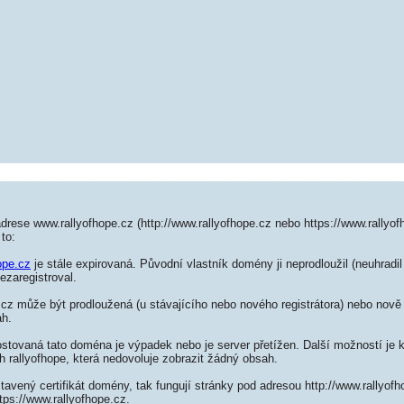
drese www.rallyofhope.cz (http://www.rallyofhope.cz nebo https://www.rallyo
to:
ope.cz
je stále expirovaná. Původní vlastník domény ji neprodloužil (neuhradil
ezaregistroval.
cz může být prodloužená (u stávajícího nebo nového registrátora) nebo nově 
ah.
ostovaná tato doména je výpadek nebo je server přetížen. Další možností je k
h rallyofhope, která nedovoluje zobrazit žádný obsah.
tavený certifikát domény, tak fungují stránky pod adresou http://www.rallyo
tps://www.rallyofhope.cz.