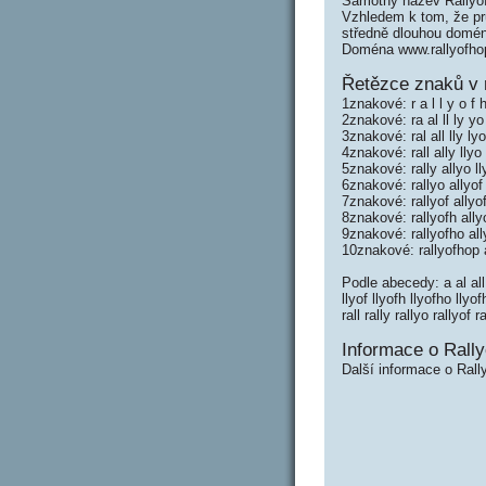
Samotný název Rallyo
Vzhledem k tom, že prů
středně dlouhou domé
Doména www.rallyofho
Řetězce znaků v 
1znakové: r a l l y o f 
2znakové: ra al ll ly yo
3znakové: ral all lly ly
4znakové: rall ally lly
5znakové: rally allyo l
6znakové: rallyo allyof
7znakové: rallyof allyo
8znakové: rallyofh ally
9znakové: rallyofho all
10znakové: rallyofhop 
Podle abecedy: a al all 
llyof llyofh llyofho lly
rall rally rallyo rallyo
Informace o Rally
Další informace o Rall