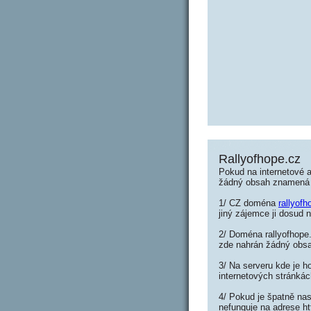
Rallyofhope.cz
Pokud na internetové a
žádný obsah znamená 
1/ CZ doména
rallyofh
jiný zájemce ji dosud n
2/ Doména rallyofhope.
zde nahrán žádný obs
3/ Na serveru kde je h
internetových stránkác
4/ Pokud je špatně nas
nefunguje na adrese ht