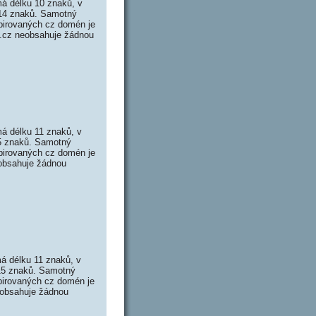
á délku 10 znaků, v
 14 znaků. Samotný
pirovaných cz domén je
e.cz neobsahuje žádnou
á délku 11 znaků, v
15 znaků. Samotný
pirovaných cz domén je
eobsahuje žádnou
á délku 11 znaků, v
 15 znaků. Samotný
pirovaných cz domén je
neobsahuje žádnou