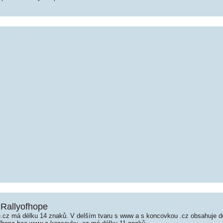
 Rallyofhope
.cz má délku 14 znaků. V delším tvaru s www a s koncovkou .cz obsahuje 