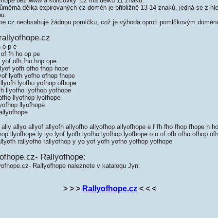
fhope bez www a koncovky .cz má délku 11 znaků.
měrná délka expirovaných cz domén je přibližně 13-14 znaků, jedná se z hled
nu.
pe.cz neobsahuje žádnou pomlčku, což je výhoda oproti pomlčkovým domén
rallyofhope.cz
h o p e
 of fh ho op pe
o yof ofh fho hop ope
o lyof yofh ofho fhop hope
lyof lyofh yofho ofhop fhope
 llyofh lyofho yofhop ofhope
fh llyofho lyofhop yofhope
ofho llyofhop lyofhope
yofhop llyofhope
allyofhope
ally allyo allyof allyofh allyofho allyofhop allyofhope e f fh fho fhop fhope h ho h
ofhop llyofhope ly lyo lyof lyofh lyofho lyofhop lyofhope o o of ofh ofho ofhop of
f rallyofh rallyofho rallyofhop y yo yof yofh yofho yofhop yofhope
ofhope.cz- Rallyofhope:
yofhope.cz- Rallyofhope naleznete v katalogu Jyn:
> > >
Rallyofhope.cz
< < <