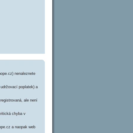
fhope.cz) nenaleznete
 udržovací poplatek) a
registrovaná, ale není
ritická chyba v
fhope.cz a naopak web