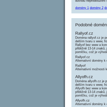
důvodu neprodloužení n
domény 1
domény 2
d
Podobné domény 
Rallyof.cz
Doména rallyof.cz je 
delším tvaru s www, fr
Rallyof bez www a kon
přibližně 13-14 znaků,
pomlčku, což je výho
Rallyof.cz
Alternativní domény k
Rallyof
Alternativní možnosti 
Allyofh.cz
Doména allyofh.cz je 
delším tvaru s www, f
Allyofh bez www a kon
přibližně 13-14 znaků,
pomlčku, což je výho
Allyofh.cz
Alternativní domény k