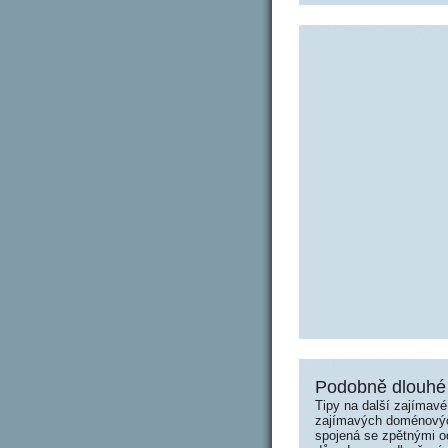
Podobně dlouhé 
Tipy na další zajímav
zajímavých doménových 
spojená se zpětnými od