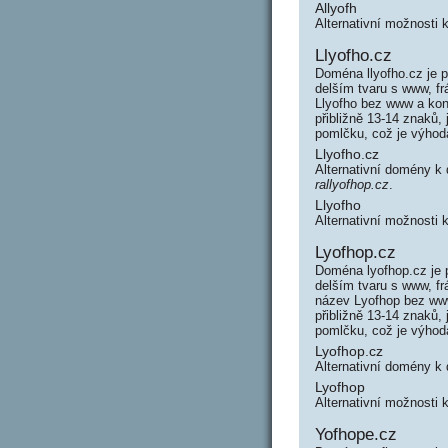
Allyofh
Alternativní možnosti 
Llyofho.cz
Doména llyofho.cz je 
delším tvaru s www, f
Llyofho bez www a kon
přibližně 13-14 znaků,
pomlčku, což je výho
Llyofho.cz
Alternativní domény k
rallyofhop.cz
.
Llyofho
Alternativní možnosti 
Lyofhop.cz
Doména lyofhop.cz je 
delším tvaru s www, f
název Lyofhop bez www
přibližně 13-14 znaků,
pomlčku, což je výho
Lyofhop.cz
Alternativní domény k
Lyofhop
Alternativní možnosti 
Yofhope.cz