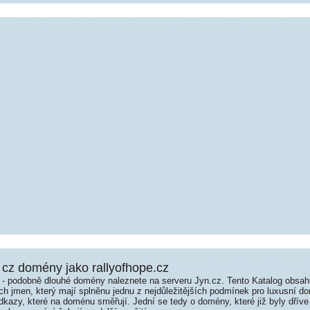
cz domény jako rallyofhope.cz
é - podobně dlouhé domény naleznete na serveru Jyn.cz. Tento Katalog obsa
jmen, který mají splněnu jednu z nejdůležitějších podmínek pro luxusní dom
kazy, které na doménu směřují. Jední se tedy o domény, které již byly dříve