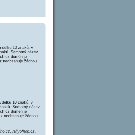
 délku 10 znaků, v
 znaků. Samotný název
ých cz domén je
.cz neobsahuje žádnou
 délku 10 znaků, v
4 znaků. Samotný název
ých cz domén je
.cz neobsahuje žádnou
fho.cz, rallyofhop.cz
.