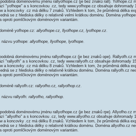
podobná doménovému jménu rallyofhope.cz (je bez znaků rall). Yofhope.cz m
rází "yofhope" a s koncovkou .cz, tedy www.yofhope.cz obsahuje dohromady
w a koncovky .cz má délku 7 znaků. Vzhledem k tom, že průměrná délka ex
, jedná se z hlediska délky o relativně velmi krátkou doménu. Doména yofhop
da oproti pomlčkovým doménovým variantám.
 doméně yofhope.cz:
allyofhope.cz, llyofhope.cz, lyofhope.cz
.
 k názvu yofhope:
allyofhope, llyofhope, lyofhope
.
 podobná doménovému jménu rallyofhope.cz (je bez znaků ope). Rallyofh.cz m
ází "rallyofh" a s koncovkou .cz, tedy www.rallyofh.cz obsahuje dohromady 
w a koncovky .cz má délku 8 znaků. Vzhledem k tom, že průměrná délka ex
 jedná se z hlediska délky o relativně krátkou doménu. Doména rallyofh.cz n
da oproti pomlčkovým doménovým variantám.
 doméně rallyofh.cz:
rallyofho.cz, rallyofhop.cz
.
k názvu rallyofh:
rallyofho, rallyofhop
.
 podobná doménovému jménu rallyofhope.cz (je bez znaků rpe). Allyofho.cz m
rází "allyofho" a s koncovkou .cz, tedy www.allyofho.cz obsahuje dohromady
w a koncovky .cz má délku 8 znaků. Vzhledem k tom, že průměrná délka ex
 jedná se z hlediska délky o relativně krátkou doménu. Doména allyofho.cz 
da oproti pomlčkovým doménovým variantám.