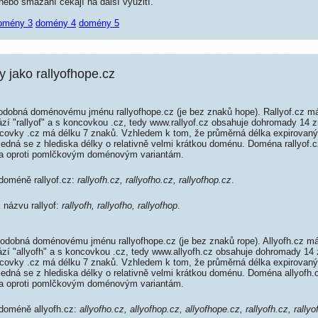
ebo smazání čekají na další využití.
omény 3
domény 4
domény 5
jako rallyofhope.cz
podobná doménovému jménu rallyofhope.cz (je bez znaků hope). Rallyof.cz má
ází "rallyof" a s koncovkou .cz, tedy www.rallyof.cz obsahuje dohromady 14
covky .cz má délku 7 znaků. Vzhledem k tom, že průměrná délka expirovan
 jedná se z hlediska délky o relativně velmi krátkou doménu. Doména rallyof
da oproti pomlčkovým doménovým variantám.
 doméně rallyof.cz:
rallyofh.cz, rallyofho.cz, rallyofhop.cz
.
k názvu rallyof:
rallyofh, rallyofho, rallyofhop
.
podobná doménovému jménu rallyofhope.cz (je bez znaků rope). Allyofh.cz má
rází "allyofh" a s koncovkou .cz, tedy www.allyofh.cz obsahuje dohromady 1
covky .cz má délku 7 znaků. Vzhledem k tom, že průměrná délka expirovan
 jedná se z hlediska délky o relativně velmi krátkou doménu. Doména allyofh
da oproti pomlčkovým doménovým variantám.
 doméně allyofh.cz:
allyofho.cz, allyofhop.cz, allyofhope.cz, rallyofh.cz, rallyo