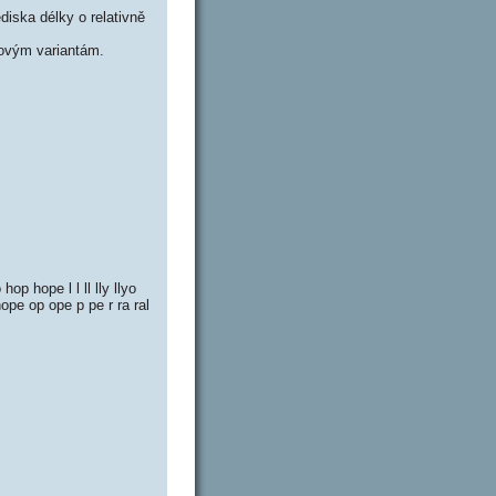
iska délky o relativně
ovým variantám.
op hope l l ll lly llyo
hope op ope p pe r ra ral