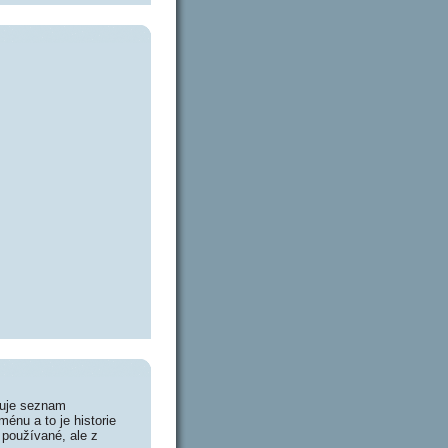
huje seznam
énu a to je historie
 používané, ale z